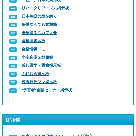
リバータリアニズム掲示板
日本英語の謎を解く
映画なんでも文章箱
◆法律学のカフェ◆
理科系掲示板
金融情報メモ
小室直樹文献目録
近代医学・医療掲示板
ふじむら掲示板
辣腕行政マン掲示板
“予言者”金融セミナー掲示板
LINK集