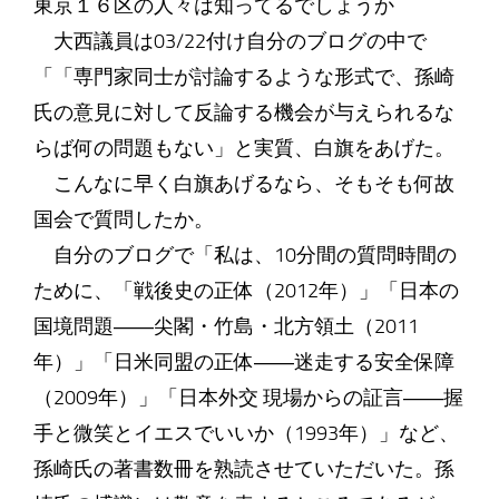
東京１６区の人々は知ってるでしょうか
大西議員は03/22付け自分のブログの中で
「「専門家同士が討論するような形式で、孫崎
氏の意見に対して反論する機会が与えられるな
らば何の問題もない」と実質、白旗をあげた。
こんなに早く白旗あげるなら、そもそも何故
国会で質問したか。
自分のブログで「私は、10分間の質問時間の
ために、「戦後史の正体（2012年）」「日本の
国境問題――尖閣・竹島・北方領土（2011
年）」「日米同盟の正体――迷走する安全保障
（2009年）」「日本外交 現場からの証言――握
手と微笑とイエスでいいか（1993年）」など、
孫崎氏の著書数冊を熟読させていただいた。孫