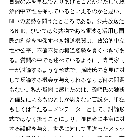
言説のみを単独でとりあげることが果たして政
治的中立性を保っているといえるのかと思い、
NHKの姿勢を問うたところである。公共放送た
るNHK、ひいては公共物である電波を活用し国
民の利益を担保すべき報道機関は、政治的中立
性や公平、不偏不党の報道姿勢を貫くべきであ
る。質問の中でも述べているように、専門家同
士が討論するような形式で、孫崎氏の意見に対
して反論する機会が与えられるならば何の問題
もない。私が疑問に感じたのは、孫崎氏の独断
と偏見によるものとしか思えない言説を、単独
もしくは主たるコメンテーターとして、討論形
式ではなく扱うことにより、視聴者に事実に対
する誤解を与え、世界に対して間違ったメッセ