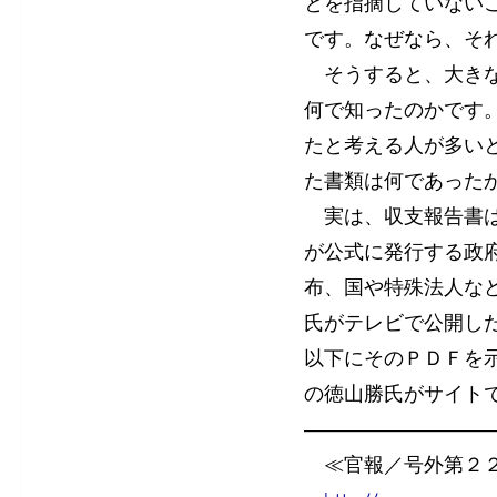
とを指摘していない
です。なぜなら、そ
そうすると、大きな
何で知ったのかです
たと考える人が多い
た書類は何であった
実は、収支報告書は
が公式に発行する政
布、国や特殊法人な
氏がテレビで公開し
以下にそのＰＤＦを
の徳山勝氏がサイト
―――――――――
≪官報／号外第２