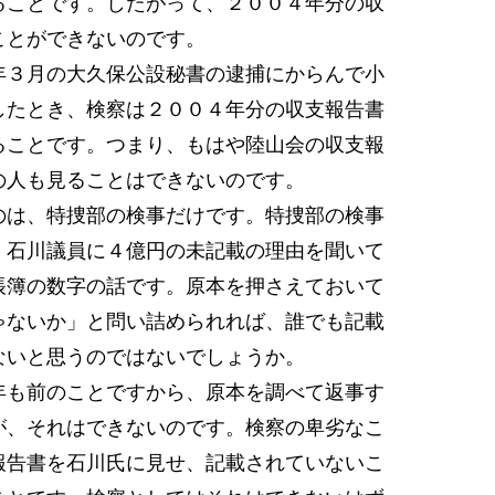
ることです。したがって、２００４年分の収
ことができないのです。
３月の大久保公設秘書の逮捕にからんで小
したとき、検察は２００４年分の収支報告書
ることです。つまり、もはや陸山会の収支報
の人も見ることはできないのです。
は、特捜部の検事だけです。特捜部の検事
、石川議員に４億円の未記載の理由を聞いて
帳簿の数字の話です。原本を押さえておいて
ゃないか」と問い詰められれば、誰でも記載
ないと思うのではないでしょうか。
も前のことですから、原本を調べて返事す
が、それはできないのです。検察の卑劣なこ
報告書を石川氏に見せ、記載されていないこ