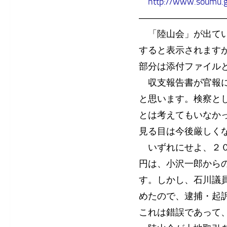
http://www.soumu.
―――――――――
「陸山会」が出てい
すると表示されます
部分は添付ファイル
収支報告書が官報に
と思います。検察と
とは考えてもいなか
見る目は今後厳しく
いずれにせよ、２０
円は、小沢一郎から
す。しかし、石川議
めたので、逮捕・起
これは錯誤であって