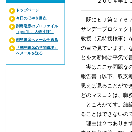
２００４年１０月
―――――――――
トップページ
今日のぼやき目次
既にＥＪ第２７６７
副島隆彦のプロファイル
サンデープロジェク
（profile、人物寸評）
教授（元特捜検事）
副島隆彦へメールを送る
の目で見ています。
「副島隆彦の学問道場」
へメールを送る
とを大新聞は平気で
実はここが問題なの
報告書（以下、収支
思えば見ることがで
どのマスコミは、職
ところがです。結論
ることはできないの
理由は２つあります