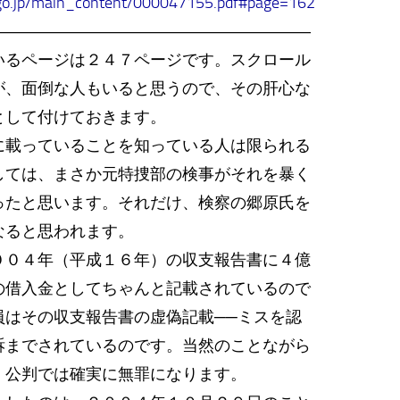
go.jp/main_content/000047155.pdf#page=162
――――――――――――――――――――
るページは２４７ページです。スクロール
が、面倒な人もいると思うので、その肝心な
として付けておきます。
載っていることを知っている人は限られる
しては、まさか元特捜部の検事がそれを暴く
ったと思います。それだけ、検察の郷原氏を
なると思われます。
０４年（平成１６年）の収支報告書に４億
の借入金としてちゃんと記載されているので
員はその収支報告書の虚偽記載──ミスを認
訴までされているのです。当然のことながら
、公判では確実に無罪になります。