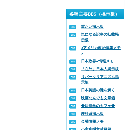
各種主要BBS（掲示板）
重たい掲示板
気になる記事の転載掲
示板
<アメリカ政治情報メモ
>
日本政界●情報メモ
「在外」日本人掲示板
リバータリアニズム掲
示板
日本英語の謎を解く
映画なんでも文章箱
◆法律学のカフェ◆
理科系掲示板
金融情報メモ
小室直樹文献目録