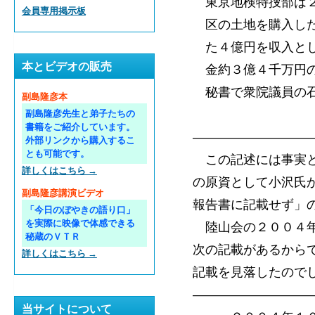
東京地検特捜部は２
会員専用掲示板
区の土地を購入した
た４億円を収入とし
本とビデオの販売
金約３億４千万円の
秘書で衆院議員の石
副島隆彦本
──２０１０
副島隆彦先生と弟子たちの
書籍をご紹介しています。
―――――――――
外部リンクから購入するこ
とも可能です。
この記述には事実と
詳しくはこちら →
の原資として小沢氏
副島隆彦講演ビデオ
報告書に記載せず」
「今日のぼやきの語り口」
を実際に映像で体感できる
陸山会の２００４年
秘蔵のＶＴＲ
次の記載があるから
詳しくはこちら →
記載を見落したので
―――――――――
当サイトについて