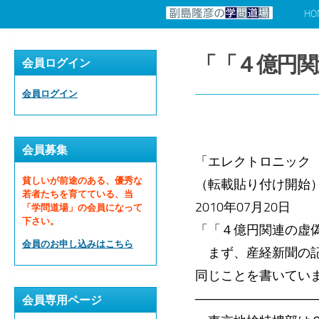
HO
コンテンツへスキップ
「「４億円関
会員ログイン
会員ログイン
会員募集
「エレクトロニック
貧しいが前途のある、優秀な
（転載貼り付け開始
若者たちを育てている、当
2010年07月20日
「学問道場」の会員になって
下さい。
「「４億円関連の虚
会員のお申し込みはこちら
まず、産経新聞の記
同じことを書いてい
―――――――――
会員専用ページ