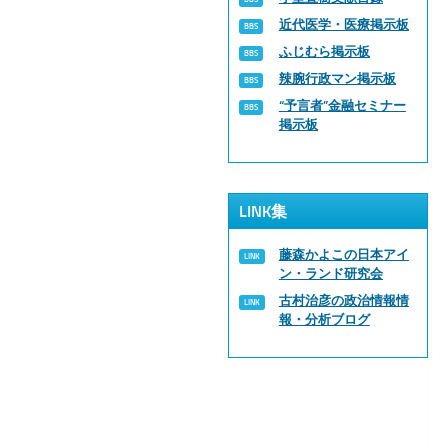
近代医学・医療掲示板
ふじむら掲示板
辣腕行政マン掲示板
“予言者”金融セミナー
掲示板
LINK集
藤森かよこの日本アイ
ン・ランド研究会
古村治彦の政治情報情
報・分析ブログ