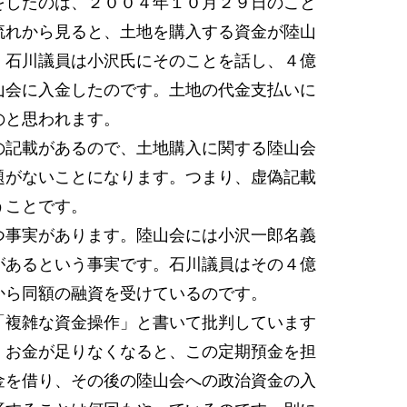
したのは、２００４年１０月２９日のこと
流れから見ると、土地を購入する資金が陸山
、石川議員は小沢氏にそのことを話し、４億
山会に入金したのです。土地の代金支払いに
のと思われます。
記載があるので、土地購入に関する陸山会
題がないことになります。つまり、虚偽記載
うことです。
事実があります。陸山会には小沢一郎名義
があるという事実です。石川議員はその４億
から同額の融資を受けているのです。
複雑な資金操作」と書いて批判しています
、お金が足りなくなると、この定期預金を担
金を借り、その後の陸山会への政治資金の入