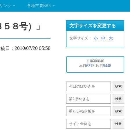
リンク
各種主要BBS
８５８号）」
文字サイズを変更する
小
中
大
文字サイズ：
稿日：2010/07/20 05:58
検索
検索
検索
検索