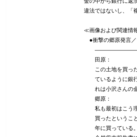
金の中から銀行に返
違法ではないし、「
──［ジャ
≪画像および関連情
●衝撃の郷原発言／
――――――――
田原：
この土地を買った
ているように銀行
れは小沢さんの金
郷原：
私も最初はこう理
買ったということ
年に買っている。