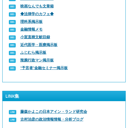
映画なんでも文章箱
◆法律学のカフェ◆
理科系掲示板
金融情報メモ
小室直樹文献目録
近代医学・医療掲示板
ふじむら掲示板
辣腕行政マン掲示板
“予言者”金融セミナー掲示板
LINK集
藤森かよこの日本アイン・ランド研究会
古村治彦の政治情報情報・分析ブログ