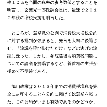
率１０％を当面の税率の参考数値とすることを
明言し、玄葉光一郎政調会長は、最速で２０１
２年秋の増税実施を明言した。
ところが、選挙戦の公判で消費税大増税公約
に対する批判が強まると、発言を大幅に後退さ
せ、「論議を呼び掛けただけ」などの逃げの論
議に走った。しかし、参院選後も消費税問題に
ついての論議を提唱するなど、菅首相の主張が
極めて不明確である。
鳩山政権は２０１３年までの消費税増税を完
全に封印することを公約に掲げて総選挙を戦っ
た。この公約がいまも有効であるのかどうか、