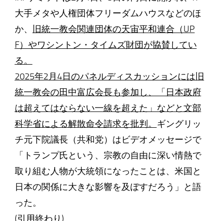
大手メタや人権団体フリーダムハウスなどのほ
か、
旧統一教会関連団体の天宙平和連合（UP
F）やワシントン・タイムズ財団が協賛してい
る。
2025年2月4日のパネルディスカッションには旧
統一教会の田中富広会長も参加し、「日本政府
は超えてはならない一線を超えた」などと文部
科学省による解散命令請求を批判。
ギングリッ
チ元下院議長（共和党）はビデオメッセージで
「トランプ氏という、宗教の自由に深い情熱で
取り組む人物が大統領になったことは、米国と
日本の関係に大きな影響を及ぼすだろう」と語
った。
(引用終わり)