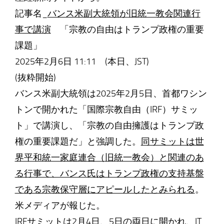
記事名_
バンス米副大統領が旧統一教会関連行
事で講演
「宗教の自由はトランプ政権の重要
課題」
2025年2月6日 11:11 (本日、JST)
(抜粋開始)
バンス米副大統領は2025年2月5日、首都ワシン
トンで開かれた「国際宗教自由（IRF）サミッ
ト」で講演し、「宗教の自由擁護はトランプ政
権の重要課題だ」と強調した。
同サミットは世
界平和統一家庭連合（旧統一教会）と関連のあ
る行事で、バンス氏はトランプ政権の支持基盤
である宗教保守層にアピールしたとみられる
。
米メディアが報じた。
IRFサミットは2月4日、5日の両日に開かれ、IT