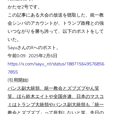
かたせ2号です。
この記事にある大会の放送を聴取した、統一教
会シンパのアカウントが、トランプ政権との強
いつながりを勝ち誇って、以下のポストをして
いた。
SayuさんのXへのポスト。
午前0:09 · 2025年2月6日
https://x.com/sayu_nt/status/188715649576856
7855
(引用開始)
バンス副大統領、統一教会とズブズブやん笑
笑。ほら鈴木エイトや全国弁連、日本のマスコ
ミはトランプ大統領やバンス副大統領も「統一
教会とズブズブ」って批判しないと笑。先日の