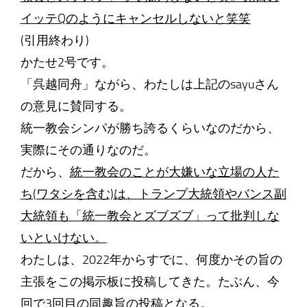
イッテQのようにキャンセルしないと笑笑
(引用終わり)
かたせ2号です。
「呉越同舟」ながら、わたしは上記のsayuさん
の意見に賛同する。
統一教会シンパが勝ち誇るくらいなのだから、
実際にその通りなのだ。
だから、
統一教会のことが大嫌いな立場の人た
ち(ワタシを含む)は、
トランプ大統領やバンス副
大統領も「統一教会とズブズブ」って批判しな
いといけない。
わたしは、2022年からすでに、何度かその旨の
主張をこの掲示板に投稿してきた。たぶん、今
回で3回目の同趣旨の投稿となる。