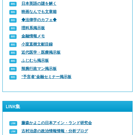
日本英語の謎を解く
映画なんでも文章箱
◆法律学のカフェ◆
理科系掲示板
金融情報メモ
小室直樹文献目録
近代医学・医療掲示板
ふじむら掲示板
辣腕行政マン掲示板
“予言者”金融セミナー掲示板
LINK集
藤森かよこの日本アイン・ランド研究会
古村治彦の政治情報情報・分析ブログ