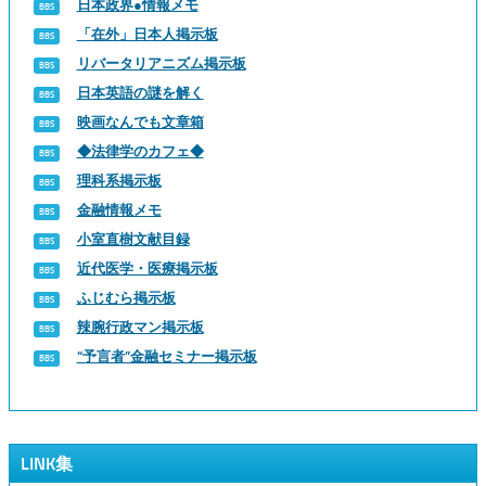
日本政界●情報メモ
「在外」日本人掲示板
リバータリアニズム掲示板
日本英語の謎を解く
映画なんでも文章箱
◆法律学のカフェ◆
理科系掲示板
金融情報メモ
小室直樹文献目録
近代医学・医療掲示板
ふじむら掲示板
辣腕行政マン掲示板
“予言者”金融セミナー掲示板
LINK集