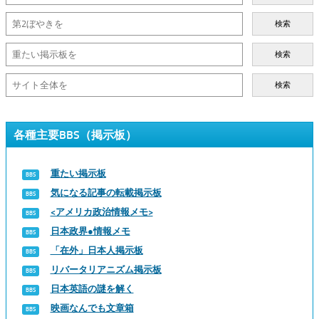
検索
検索
検索
各種主要BBS（掲示板）
重たい掲示板
気になる記事の転載掲示板
<アメリカ政治情報メモ>
日本政界●情報メモ
「在外」日本人掲示板
リバータリアニズム掲示板
日本英語の謎を解く
映画なんでも文章箱