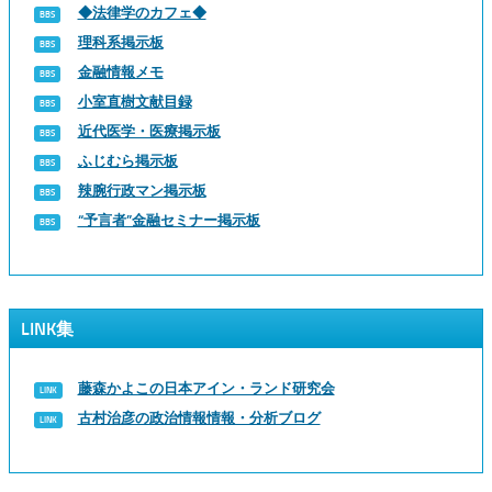
◆法律学のカフェ◆
理科系掲示板
金融情報メモ
小室直樹文献目録
近代医学・医療掲示板
ふじむら掲示板
辣腕行政マン掲示板
“予言者”金融セミナー掲示板
LINK集
藤森かよこの日本アイン・ランド研究会
古村治彦の政治情報情報・分析ブログ