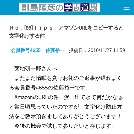
コンテンツへスキップ
Ｒｅ．[85]Ｔｉｐｓ アマゾンURLをコピーすると
文字化けする件
会員番号4655 佐藤裕一
投稿日：2010/11/27 11:59
菊地研一郎さんへ
またまた惰眠を貪りお礼のご返事が遅れまく
る会員番号4655の佐藤裕一です。
AmazonのURLの件、沢山出てきて何だかなぁ
と常日頃思っていたのですが、文字化け防止方
法をご教示頂きましてありがとうございます！
今後の機会で試して参りたいと存じます。