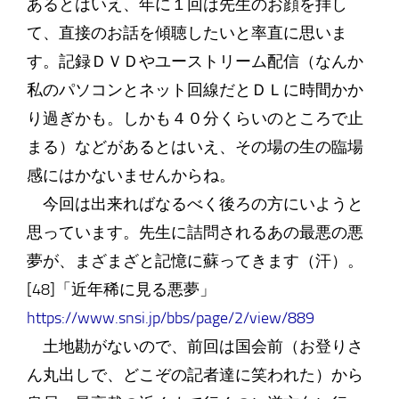
あるとはいえ、年に１回は先生のお顔を拝し
て、直接のお話を傾聴したいと率直に思いま
す。記録ＤＶＤやユーストリーム配信（なんか
私のパソコンとネット回線だとＤＬに時間かか
り過ぎかも。しかも４０分くらいのところで止
まる）などがあるとはいえ、その場の生の臨場
感にはかないませんからね。
今回は出来ればなるべく後ろの方にいようと
思っています。先生に詰問されるあの最悪の悪
夢が、まざまざと記憶に蘇ってきます（汗）。
[48]「近年稀に見る悪夢」
https://www.snsi.jp/bbs/page/2/view/889
土地勘がないので、前回は国会前（お登りさ
ん丸出しで、どこぞの記者達に笑われた）から