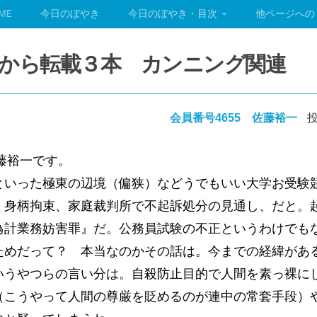
ME
今日のぼやき
今日のぼやき・目次
他ページへの
から転載３本 カンニング関連
会員番号4655 佐藤裕一
投
藤裕一です。
いった極東の辺境（偏狭）などうでもいい大学お受験
・身柄拘束、家庭裁判所で不起訴処分の見通し、だと。
偽計業務妨害罪』だ。公務員試験の不正というわけでも
めだって？ 本当なのかその話は。今までの経緯があ
いうやつらの言い分は。自殺防止目的で人間を素っ裸に
（こうやって人間の尊厳を貶めるのが連中の常套手段）