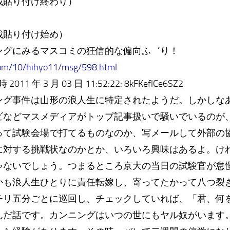
載貼り付け終わり）
載貼り付け始め）
ングにみるマスコミの狂信的な偏向ふ゛り！
com/10/hihyo11/msg/598.html
 年 3 月 03 日 11:52:22: 8kFKeflCe6SZ2
ング事件は山形の浪人生に特定されたようだ。しかしな
ビなどマスメディアがトップ記事扱いで騒いでいるのが
って試験会場で打てるものなのか、写メールして外部の
に対する挑戦状なのかとか、いろいろ興味はあるよ。け
ゃないでしょう。つまるところ京大の当日の試験官が怠
かも浪人生ひとりに責任転嫁し、寄ってたかって八つ裂
チリ五分ごとに巡回し、チェックしていれば、「君、何
んだ話です。カンニングはいつの世にもヤル奴がいます