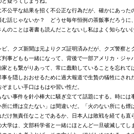
のと疑ってしまうね。
不公平な結果を招く不公正な行為だが、確かにあった
済む話じゃないか？ どうせ毎年恒例の茶飯事だろうに
さんのことは著書も読んだことないし私はよく知らない
。
ビ、クズ新聞は元よりクズ証明済みだが、クズ警察と
ズ判事どもも一緒になって、背後で一部アメリカ・ジャ
治家とも繋がりあって、常に蠢動していることを忘れて
祥事を隠しおおせるために過大報道で生贄の犠牲にされ
おぞましい手口はもはや習い性だ。
ない事件を針小棒大に騒ぎ立てて話題にする。時には
い所に煙は立たない」は間違いだ。「火のない所にも煙
れだけ無責任なことであるか、日本人は敗戦を経ても直
大学は、文部科学省と一緒にほとんど一旦破滅してし