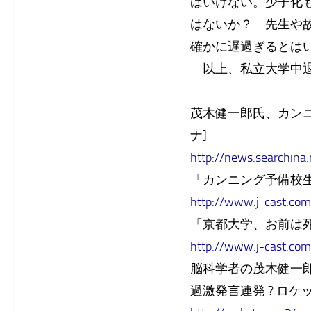
ばいけない。少子化
はないか？ 先生や
確かに遅過ぎるとは
以上、私立大学中退
茂木健一郎氏、カンニング
ナ]
http://news.searchin
「カンニング予備校生」
http://www.j-cast.co
「京都大学、お前は死
http://www.j-cast.c
脳科学者の茂木健一
過激発言連発 ? ロケ