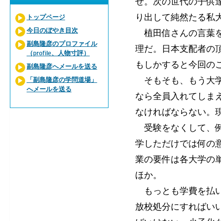
せ。次の世代の子供
り出して純然たる私
トップページ
今日のぼやき目次
植田信さんの言葉を
副島隆彦のプロファイル
理だ。日本支配者の
（profile、人物寸評）
もしかすると今回の
副島隆彦へメールを送る
そもそも、もう大学
「副島隆彦の学問道場」
へメールを送る
なら全員入れてしま
なければならない。
受験をなくして、例
学しただけでは何の
業の要件は各大学の
ほか。
もっとも学費を払い
放校処分にすればい