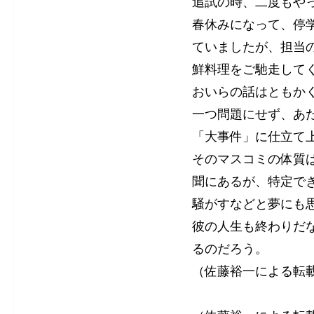
追試の時、二度もや
春休みになって、停
ていましたが、担当
鮮料理をご馳走して
おいらの話はともか
一つ問題にせず、あ
「大事件」に仕立て
そのマスコミの体質
聞にあるが、特定で
騒がすなどと夢にも
彼の人生も終わりだ
るのだろう。
（佐藤裕一による転