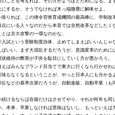
達のことを考えれば、その方がよっぽどためになる。ま
大にするか、そうでなければ木っ端微塵に解体せよ。
借りれば、この律令官僚育成機関の最高峰に、学制改
頂点にいる人々なのだから本音では全然改革などしたく
ことは京大攻撃の一環なのかな。
入試という受験制度自体、止めてしまえばいいんじゃ
えばいい。まず大混乱するだろうが、意識変革のために
現状維持の弊害が子供を駄目にしていく方が悪かろう。
えばみんなブランド目当てで東大に行くなら行かせれ
意味もなくなるということが、やっと日本人にも分かる
単位などの基準次第だろうが、自動進級、自動卒業（も
続けるならば在籍だけはさせてやり、それが何年も同
い。本来、卒業しなければ意味はないし、もっといえば