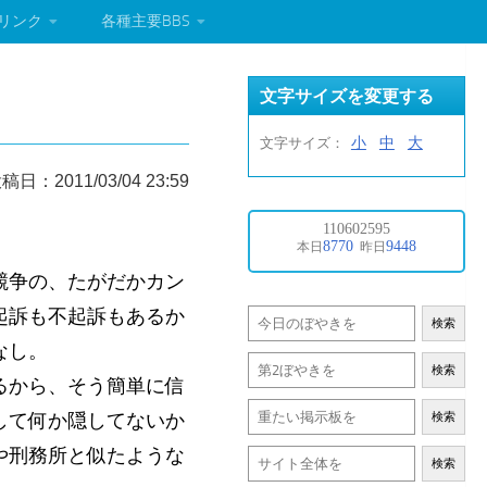
リンク
各種主要BBS
文字サイズを変更する
小
中
大
文字サイズ：
稿日：2011/03/04 23:59
競争の、たがだかカン
起訴も不起訴もあるか
検索
なし。
検索
るから、そう簡単に信
して何か隠してないか
検索
や刑務所と似たような
検索