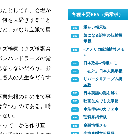
のだとしても、会場か
各種主要BBS（掲示板）
、何を大騒ぎすること
重たい掲示板
けど、かなり立派で勇
気になる記事の転載掲
示板
クズ検察（クズ検審含
<アメリカ政治情報メモ
>
パンハンドラーズの覚
日本政界●情報メモ
はならないだろう。お
「在外」日本人掲示板
た各人の人生をどうす
リバータリアニズム掲
示板
日本英語の謎を解く
事実無根のものまで事
映画なんでも文章箱
は立つ」のである。噂
◆法律学のカフェ◆
らない。
理科系掲示板
まって一から作り直
金融情報メモ
小室直樹文献目録