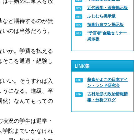
ずは手始めに東大を放
近代医学・医療掲示板
ふじむら掲示板
革など期待するのが無
辣腕行政マン掲示板
ないのは当然だろう。
“予言者”金融セミナー
掲示板
ないか。学費を払える
はそこを通過・経験し
LINK集
藤森かよこの日本アイ
ばいい。そうすれば入
ン・ランド研究会
ようになる。進級、卒
古村治彦の政治情報情
同然）なんてもっての
報・分析ブログ
じ状況の学生は退学・
大学院までいかなけれ