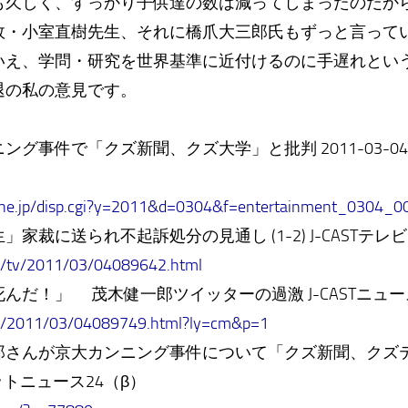
も久しく、すっかり子供達の数は減ってしまったのだか
故・小室直樹先生、それに橋爪大三郎氏もずっと言って
いえ、学問・研究を世界基準に近付けるのに手遅れとい
の私の意見です。
事件で「クズ新聞、クズ大学」と批判 2011-03-04(金)
a.ne.jp/disp.cgi?y=2011&d=0304&f=entertainment_0304_0
家裁に送られ不起訴処分の見通し (1-2) J-CASTテレ
m/tv/2011/03/04089642.html
んだ！」 茂木健一郎ツイッターの過激 J-CASTニュー
om/2011/03/04089749.html?ly=cm&p=1
郎さんが京大カンニング事件について「クズ新聞、クズ
ットニュース24（β）