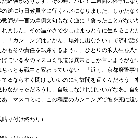
った経験があります。その時、バレて二週間の停学にな
学の逆に毎日教員室に行くハメになりました。しかたな
の教師が一言の罵倒文句もなく逆に「食ったことがない
くれました。その温かさで少しはまっとうに生きること
く、「カンニングはいかん、場外に出なさい」で済む話
たかもその責任を転嫁するように、ひとりの浪人生を八
上げている今のマスコミ報道は異常としか言いようがな
はちっとも戦中と変わっていない。「近く、京都府警事
きてるならすぐ聞けばいいのに何故間を置くんだろう。
思わなかっただろうし、自殺しなければいいがなあ。自
なあ。マスコミに、この程度のカンニングで彼を死に追
載貼り付け終わり）