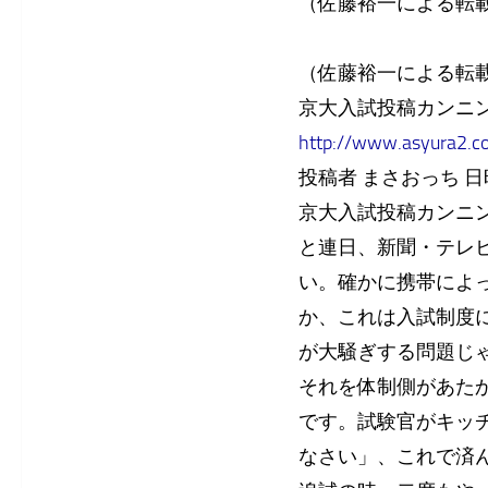
（佐藤裕一による転
（佐藤裕一による転
京大入試投稿カンニ
http://www.asyura2.
投稿者 まさおっち 日時 2011
京大入試投稿カンニ
と連日、新聞・テレ
い。確かに携帯によ
か、これは入試制度
が大騒ぎする問題じ
それを体制側があた
です。試験官がキッ
なさい」、これで済