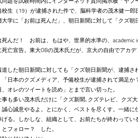
問題を試験時間内にインターネット質問掲示板「ヤフ
校生（19）が逮捕された件で、脳科学者の茂木健一郎氏
都大学に「お前は死んだ」、朝日新聞に対して「クズ朝
！ お前は、もはや、世界的水準の、academic insut
に死亡宣告。東大OBの茂木氏だが、京大の自由でアカデ
。
道した朝日新聞に対しても「クズ朝日新聞が、逮捕さ
」「日本のクズメディア、予備校生が逮捕されて満足か
、オレのツイートを読め」とまで言い切った。
事も多い茂木氏だけに「クズ新聞､クズテレビ、クズ大
、誠心誠意やるよ。とにかく、ベストを尽くす。一緒に
捧げる。しかしな、組織として、お前たちが終わってい
」とフォロー？ した。