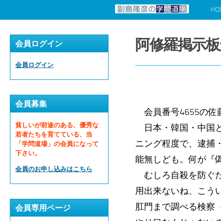
HO
コンテンツへスキップ
阿修羅掲示板
会員ログイン
会員ログイン
会員募集
会員番号4655の佐
貧しいが前途のある、優秀な
日本・韓国・中国と
若者たちを育てている、当
ニング程度で、逮捕
「学問道場」の会員になって
下さい。
能無しども。何が『
会員のお申し込みはこちら
むしろ自殺を防ぐた
用出来ないね、こう
肛門まで調べる検察
会員専用ページ