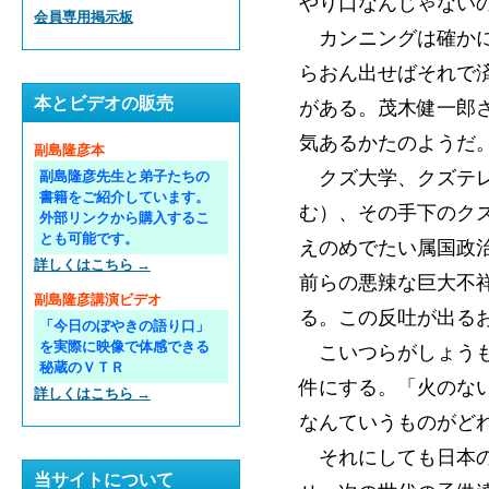
やり口なんじゃない
会員専用掲示板
カンニングは確かに
らおん出せばそれで
本とビデオの販売
がある。茂木健一郎
気あるかたのようだ
副島隆彦本
クズ大学、クズテレ
副島隆彦先生と弟子たちの
書籍をご紹介しています。
む）、その手下のク
外部リンクから購入するこ
とも可能です。
えのめでたい属国政
詳しくはこちら →
前らの悪辣な巨大不
副島隆彦講演ビデオ
る。この反吐が出る
「今日のぼやきの語り口」
を実際に映像で体感できる
こいつらがしょうも
秘蔵のＶＴＲ
件にする。「火のな
詳しくはこちら →
なんていうものがど
それにしても日本の
当サイトについて