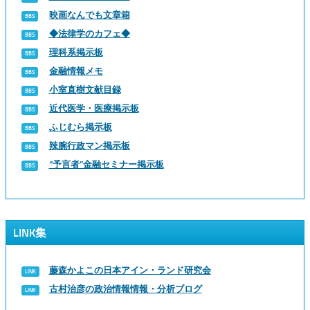
映画なんでも文章箱
◆法律学のカフェ◆
理科系掲示板
金融情報メモ
小室直樹文献目録
近代医学・医療掲示板
ふじむら掲示板
辣腕行政マン掲示板
“予言者”金融セミナー掲示板
LINK集
藤森かよこの日本アイン・ランド研究会
古村治彦の政治情報情報・分析ブログ