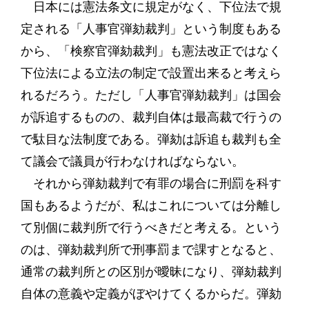
日本には憲法条文に規定がなく、下位法で規
定される「人事官弾劾裁判」という制度もある
から、「検察官弾劾裁判」も憲法改正ではなく
下位法による立法の制定で設置出来ると考えら
れるだろう。ただし「人事官弾劾裁判」は国会
が訴追するものの、裁判自体は最高裁で行うの
で駄目な法制度である。弾劾は訴追も裁判も全
て議会で議員が行わなければならない。
それから弾劾裁判で有罪の場合に刑罰を科す
国もあるようだが、私はこれについては分離し
て別個に裁判所で行うべきだと考える。という
のは、弾劾裁判所で刑事罰まで課すとなると、
通常の裁判所との区別が曖昧になり、弾劾裁判
自体の意義や定義がぼやけてくるからだ。弾劾