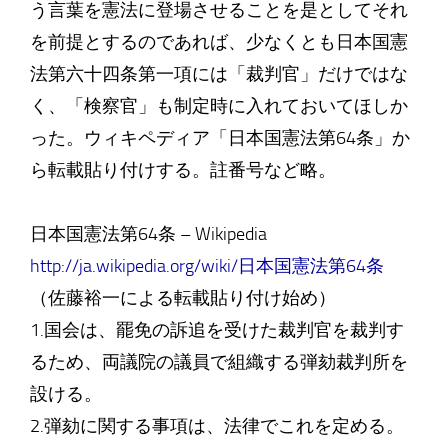
う言葉を憲法に登場させることを是としてそれ
を前提とするのであれば、少なくとも日本国憲
法第六十四条第一項には「裁判官」だけではな
く、「検察官」も制定時に入れておいてほしか
った。ウィキペディア「日本国憲法第64条」か
ら転載貼り付けする。註番号など略。
日本国憲法第64条 – Wikipedia
http://ja.wikipedia.org/wiki/日本国憲法第64条
（佐藤裕一による転載貼り付け始め）
1.国会は、罷免の訴追を受けた裁判官を裁判す
るため、両議院の議員で組織する弾劾裁判所を
設ける。
2.弾劾に関する事項は、法律でこれを定める。