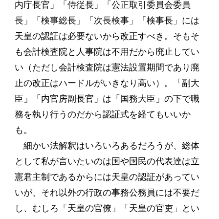
内庁長官」「侍従長」「公正取引委員会委員
長」「検事総長」「次長検事」「検事長」には
天皇の認証は必要ないから改正すべき。そもそ
も会計検査院と人事院は不用だから廃止してい
い（ただし会計検査院は憲法設置期間であり廃
止の改正はハードルがいきなり高い）。「副大
臣」「内官房副長官」は「国務大臣」の下で職
務を執り行うのだから認証式を経てもいいか
も。
細かい法解釈はいろいろあるだろうが、総体
として私が言いたいのは国や国民の代表達は立
憲君主制であるからには天皇の認証があってい
いが、それ以外の行政の事務公務員には不要だ
し、むしろ「天皇の官僚」「天皇の官吏」とい