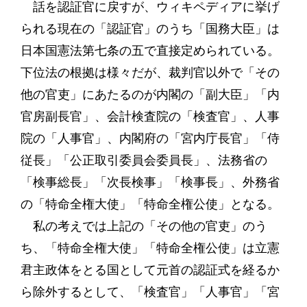
話を認証官に戻すが、ウィキペディアに挙げ
られる現在の「認証官」のうち「国務大臣」は
日本国憲法第七条の五で直接定められている。
下位法の根拠は様々だが、裁判官以外で「その
他の官吏」にあたるのが内閣の「副大臣」「内
官房副長官」、会計検査院の「検査官」、人事
院の「人事官」、内閣府の「宮内庁長官」「侍
従長」「公正取引委員会委員長」、法務省の
「検事総長」「次長検事」「検事長」、外務省
の「特命全権大使」「特命全権公使」となる。
私の考えでは上記の「その他の官吏」のう
ち、「特命全権大使」「特命全権公使」は立憲
君主政体をとる国として元首の認証式を経るか
ら除外するとして、「検査官」「人事官」「宮