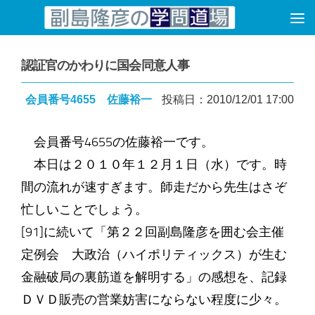
コンテンツへスキップ
認証官のかわりに国会同意人事
会員番号4655 佐藤裕一
投稿日：2010/12/01 17:00
会員番号4655の佐藤裕一です。
本日は２０１０年１２月１日（水）です。時
間の流れが速すぎます。師走だから先生はさぞ
忙しいことでしょう。
[91]に続いて「第２２回副島隆彦を囲む会主催
定例会 大政治（ハイポリティックス）が生む
金融破局の裏筋道を解明する」の感想を、記録
ＤＶＤ販売の営業妨害にならない程度に少々。