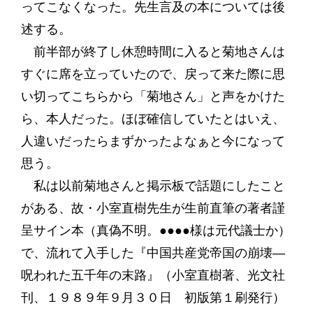
ってこなくなった。先生言及の本については後
述する。
前半部が終了し休憩時間に入ると菊地さんは
すぐに席を立っていたので、戻って来た際に思
い切ってこちらから「菊地さん」と声をかけた
ら、本人だった。ほぼ確信していたとはいえ、
人違いだったらまずかったよなぁと今になって
思う。
私は以前菊地さんと掲示板で話題にしたこと
がある、故・小室直樹先生が生前直筆の著者謹
呈サイン本（真偽不明。●●●●様は元代議士か）
で、流れて入手した『中国共産党帝国の崩壊―
呪われた五千年の末路』（小室直樹著、光文社
刊、１９８９年９月３０日 初版第１刷発行）