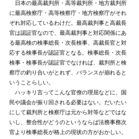
日本の最高裁判所・高等裁判所・地方裁判所
に最高検察庁・高等検察庁・地方検察庁がそれ
ぞれ対応しているわけだ。最高裁判事と高裁長
官は認証官なので、最高裁判事と対応関係にあ
る最高検の検事総長・次長検事、高裁長官と対
応する検事長が認証官となる。検事総長・次長
検事・検事長が認証官でなければ、裁判所と検
察庁の釣り合いがとれず、バランスが崩れると
いうことらしい。
ハッキリ言ってこんな官僚の理屈などに、国
民や議会が振り回される必要はない。だいたい
にして裁判所と検察庁は元から対等などではな
いし、整合性がどうのというならば法務事務次
官より検事総長が格上の現状の方がおかしい。