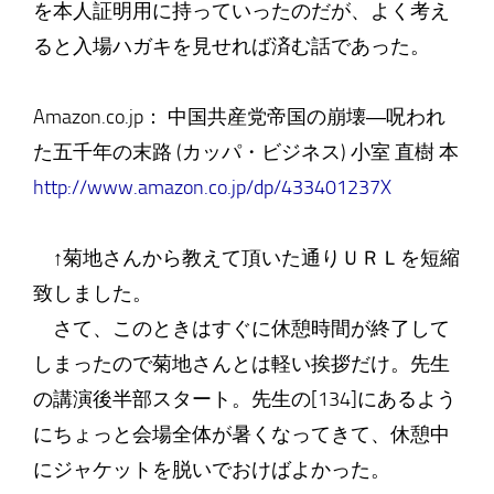
を本人証明用に持っていったのだが、よく考え
ると入場ハガキを見せれば済む話であった。
Amazon.co.jp： 中国共産党帝国の崩壊―呪われ
た五千年の末路 (カッパ・ビジネス) 小室 直樹 本
http://www.amazon.co.jp/dp/433401237X
↑菊地さんから教えて頂いた通りＵＲＬを短縮
致しました。
さて、このときはすぐに休憩時間が終了して
しまったので菊地さんとは軽い挨拶だけ。先生
の講演後半部スタート。先生の[134]にあるよう
にちょっと会場全体が暑くなってきて、休憩中
にジャケットを脱いでおけばよかった。