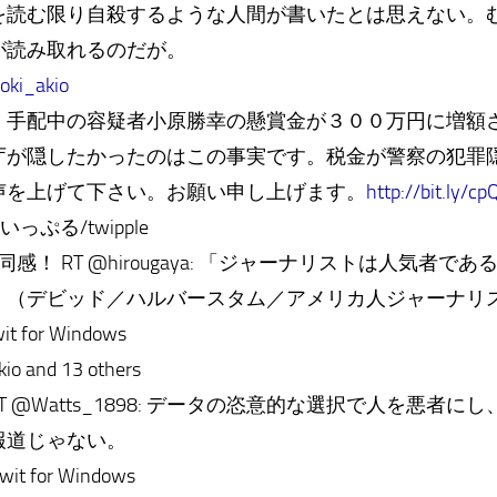
を読む限り自殺するような人間が書いたとは思えない。
が読み取れるのだが。
roki_akio
、手配中の容疑者小原勝幸の懸賞金が３００万円に増額
庁が隠したかったのはこの事実です。税金が警察の犯罪
声を上げて下さい。お願い申し上げます。
http://bit.ly/c
a ついっぷる/twipple
.jh8bss 同感！ RT @hirougaya: 「ジャーナリストは人
」（デビッド／ハルバースタム／アメリカ人ジャーナリ
wit for Windows
kio and 13 others
 .o_sh RT @Watts_1898: データの恣意的な選択で人を
報道じゃない。
Twit for Windows