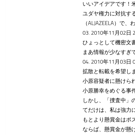
いいアイデアです！
ユダヤ権力に対抗す
（ALJAZEELA）
03. 2010年11月02日 22
ひょっとして機密文
まあ情報が少なすぎ
04. 2010年11月03日 00
拡散と転載を希望し
小原容疑者に懸けら
小原勝幸をめぐる事
しかし、「捜査中」
てだけは、私は強力
もとより懸賞金はポ
ならば、懸賞金が懸