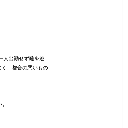
誰一人出勤せず難を逃
じく、都合の悪いもの
い。