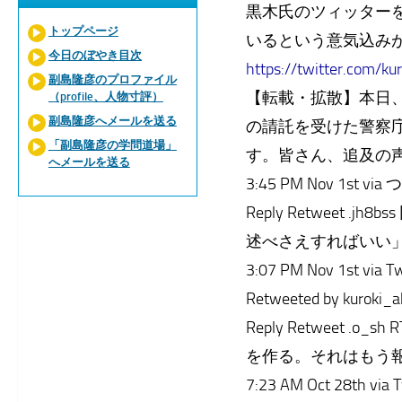
黒木氏のツィッター
トップページ
いるという意気込み
今日のぼやき目次
https://twitter.com/ku
副島隆彦のプロファイル
【転載・拡散】本日
（profile、人物寸評）
副島隆彦へメールを送る
の請託を受けた警察
「副島隆彦の学問道場」
す。皆さん、追及の
へメールを送る
3:45 PM Nov 1st vi
Reply Retweet 
述べさえすればいい
3:07 PM Nov 1st via T
Retweeted by kuroki_a
Reply Retweet
を作る。それはもう
7:23 AM Oct 28th via 