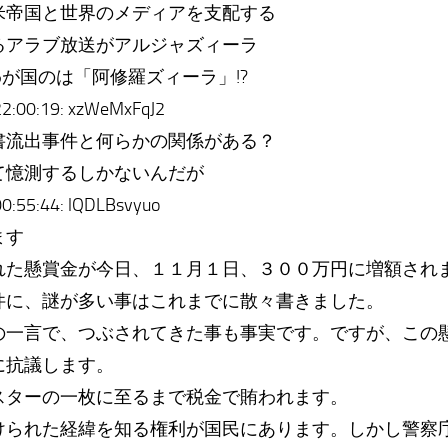
米帝国と世界のメディアを支配する
るアラブ放送がアルジャズィーラ
で、わが国のは「阿修羅ズィーラ」!?
:00:19: xzWeMxFqJ2
書流出事件と何らかの関係がある？
て憶測するしかないんだが
:55:44: lQDLBsvyuo
ます
れた懸賞金が今日、１１月１日、３００万円に増額され
件に、謎が多い事はこれまでに散々書きました。
の一言で、つぶされてきた事も事実です。ですが、この
に抗議します。
スターの一枚に至るまで税金で賄われます。
けられた経緯を知る権利が国民にあります。しかし警察