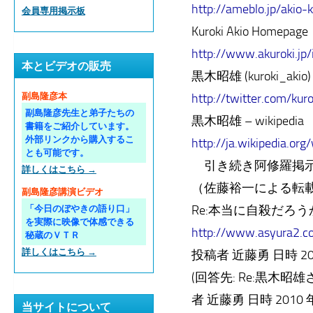
http://ameblo.jp/akio-k
会員専用掲示板
Kuroki Akio Homepage
http://www.akuroki.jp
本とビデオの販売
黒木昭雄 (kuroki_akio) o
http://twitter.com/kur
副島隆彦本
副島隆彦先生と弟子たちの
黒木昭雄 – wikipedia
書籍をご紹介しています。
外部リンクから購入するこ
http://ja.wikipedia.
とも可能です。
引き続き阿修羅掲示
詳しくはこちら →
（佐藤裕一による転
副島隆彦講演ビデオ
Re:本当に自殺だろ
「今日のぼやきの語り口」
を実際に映像で体感できる
http://www.asyura2.
秘蔵のＶＴＲ
詳しくはこちら →
投稿者 近藤勇 日時 2010 年
(回答先: Re:黒
者 近藤勇 日時 2010 年 1
当サイトについて