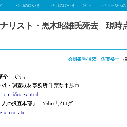
ME
今日のぼやき
今日のぼやき・目次
他ページへの
ナリスト・黒木昭雄氏死去 現時
会員番号4655 佐藤裕一
投
藤裕一です。
昭雄・調査取材事務所 千葉県市原市
.kuroki/index.html
の捜査本部」 – Yahoo!ブログ
p/kuroki_aki