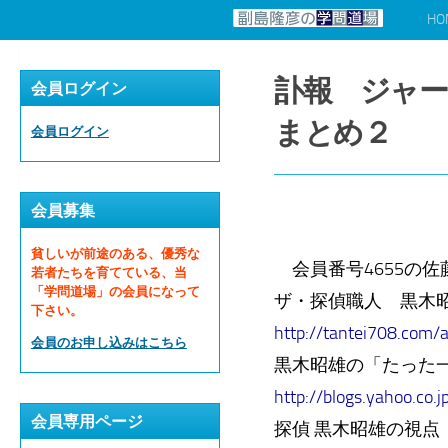
HO
コンテンツへスキップ
訃報 ジャー
会員ログイン
まとめ２
会員ログイン
会員募集
貧しいが前途のある、優秀な
会員番号4655の佐
若者たちを育てている、当
「学問道場」の会員になって
ザ・探偵職人 黒木
下さい。
http://tantei708.com/a
会員のお申し込みはこちら
黒木昭雄の「たった一人
http://blogs.yahoo.co.j
会員専用ページ
探偵 黒木昭雄の視点