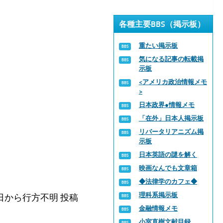
各種主要BBS（掲示板）
重たい掲示板
気になる記事の転載掲
示板
<アメリカ政治情報メモ
>
日本政界●情報メモ
「在外」日本人掲示板
リバータリアニズム掲
示板
日本英語の謎を解く
映画なんでも文章箱
◆法律学のカフェ◆
理科系掲示板
日から行方不明 投稿
金融情報メモ
小室直樹文献目録