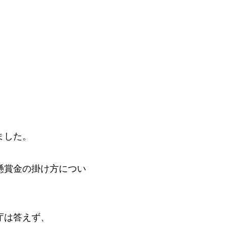
ました。
懸賞金の掛け方につい
庁は答えず、