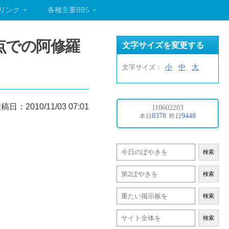
リンク
各種主要BBS
点での阿修羅
文字サイズを変更する
小
中
大
文字サイズ：
稿日：2010/11/03 07:01
検索
検索
検索
検索