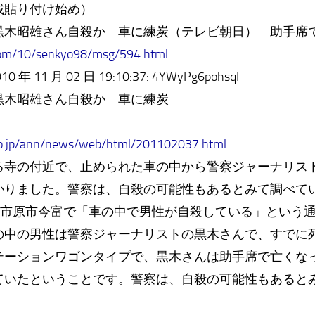
載貼り付け始め）
黒木昭雄さん自殺か 車に練炭（テレビ朝日） 助手席
com/10/senkyo98/msg/594.html
 11 月 02 日 19:10:37: 4YWyPg6pohsqI
黒木昭雄さん自殺か 車に練炭
.co.jp/ann/news/web/html/201102037.html
寺の付近で、止められた車の中から警察ジャーナリス
かりました。警察は、自殺の可能性もあるとみて調べて
、市原市今富で「車の中で男性が自殺している」という
の中の男性は警察ジャーナリストの黒木さんで、すでに
テーションワゴンタイプで、黒木さんは助手席で亡くな
ていたということです。警察は、自殺の可能性もあると