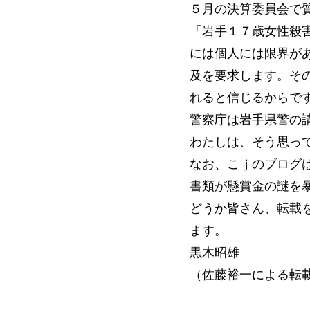
５月の決算委員会で
「岩手１７歳女性殺
には個人には限界が
及を要求します。そ
れると信じるからで
警察庁は岩手県警の
わたしは、そう思っ
なお、こｊのブログ
書類が懸賞金の謎を
どうか皆さん、転載
ます。
黒木昭雄
（佐藤裕一による転