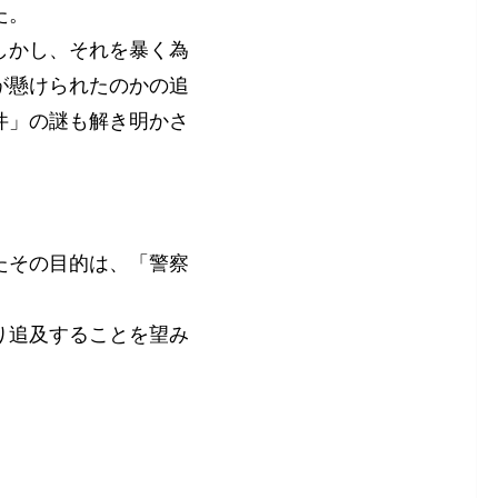
た。
しかし、それを暴く為
が懸けられたのかの追
件」の謎も解き明かさ
たその目的は、「警察
り追及することを望み