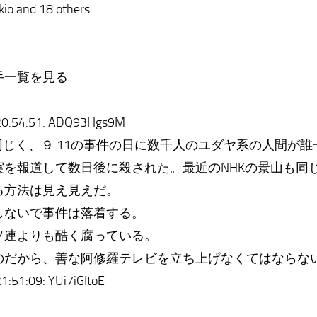
kio and 18 others
一覧を見る
0:54:51: ADQ93Hgs9M
同じく、９.11の事件の日に数千人のユダヤ系の人間が
実を報道して数日後に殺された。最近のNHKの景山も同
る方法は見え見えだ。
しないで事件は落着する。
ソ連よりも酷く腐っている。
のだから、善な阿修羅テレビを立ち上げなくてはならな
51:09: YUi7iGItoE