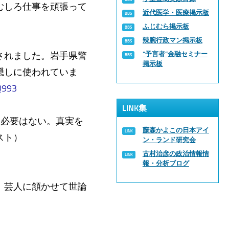
むしろ仕事を頑張って
近代医学・医療掲示板
ふじむら掲示板
辣腕行政マン掲示板
されました。岩手県警
“予言者”金融セミナー
掲示板
隠しに使われていま
pQ993
LINK集
気者である必要はない。真実を
藤森かよこの日本アイ
スト）
ン・ランド研究会
古村治彦の政治情報情
報・分析ブログ
悪者にし、芸人に頷かせて世論