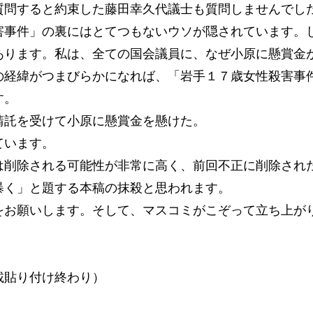
質問すると約束した藤田幸久代議士も質問しませんでし
害事件」の裏にはとてつもないウソが隠されています。
あります。私は、全ての国会議員に、なぜ小原に懸賞金
の経緯がつまびらかになれば、「岩手１７歳女性殺害事
す。
請託を受けて小原に懸賞金を懸けた。
ています。
は削除される可能性が非常に高く、前回不正に削除され
暴く」と題する本稿の抹殺と思われます。
をお願いします。そして、マスコミがこぞって立ち上が
載貼り付け終わり）