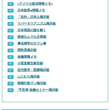
<アメリカ政治情報メモ>
日本政界●情報メモ
「在外」日本人掲示板
リバータリアニズム掲示板
日本英語の謎を解く
映画なんでも文章箱
◆法律学のカフェ◆
理科系掲示板
金融情報メモ
小室直樹文献目録
近代医学・医療掲示板
ふじむら掲示板
辣腕行政マン掲示板
“予言者”金融セミナー掲示板