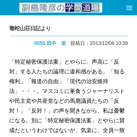
コンテンツへスキップ
毒蛇山荘日記より
6555 田中 栄
投稿日：2013/12/06 10:39
「特定秘密保護法案」とやらに、声高に「反
対」する人たちの論理に違和感がある。「知る
権利」「報道の自由」「現代の治安維持
法」・・・。マスコミに巣食うジャーナリスト
や民主党や共産党などの馬鹿議員たちの「反
対！」「反対！」の声を聞きながら、私は憂鬱
になる。別に「特定秘密保護法案」とやらに賛
成だというわけではないが、気楽に、全員一致