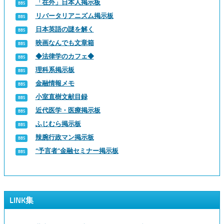
「在外」日本人掲示板
リバータリアニズム掲示板
日本英語の謎を解く
映画なんでも文章箱
◆法律学のカフェ◆
理科系掲示板
金融情報メモ
小室直樹文献目録
近代医学・医療掲示板
ふじむら掲示板
辣腕行政マン掲示板
“予言者”金融セミナー掲示板
LINK集