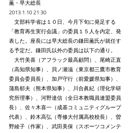
薫・早大総長
2013.1.10 21:30
文部科学省は１０日、今月下旬に発足する
「教育再生実行会議」の委員１５人を内定、発
表した。座長には早大総長の鎌田薫氏が就任す
る予定だ。鎌田氏以外の委員は以下の通り。
大竹美喜（アフラック最高顧問）、尾崎正直
（高知県知事）、貝ノ瀬滋（東京都三鷹市教育
委員会委員長）、加戸守行（前愛媛県知事）、
蒲島郁夫（熊本県知事）、川合眞紀（理化学研
究所理事）、河野達信（全日本教職員連盟委員
長）、佐々木喜一（成基コミュニティグループ
代表）、鈴木高弘（専修大付属高校校長）、曽
野綾子（作家）、武田美保（スポーツコメンテ