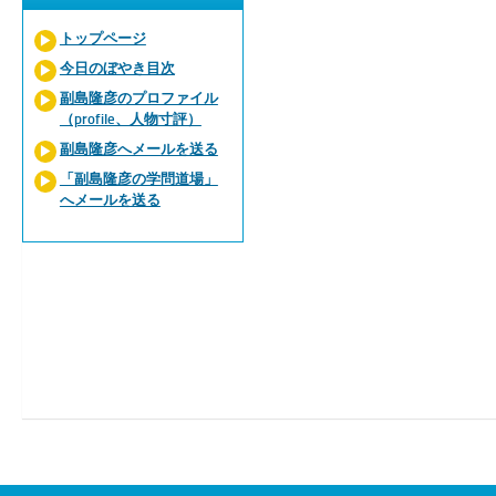
トップページ
今日のぼやき目次
副島隆彦のプロファイル
（profile、人物寸評）
副島隆彦へメールを送る
「副島隆彦の学問道場」
へメールを送る