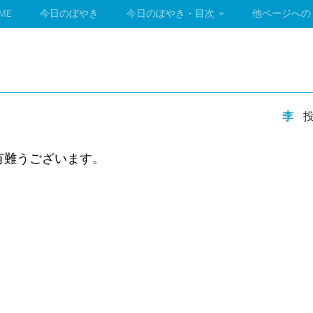
ME
今日のぼやき
今日のぼやき・目次
他ページへの
李
投
有難うございます。