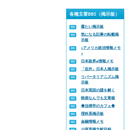
各種主要BBS（掲示板）
重たい掲示板
気になる記事の転載掲
示板
<アメリカ政治情報メモ
>
日本政界●情報メモ
「在外」日本人掲示板
リバータリアニズム掲
示板
日本英語の謎を解く
映画なんでも文章箱
◆法律学のカフェ◆
理科系掲示板
金融情報メモ
小室直樹文献目録