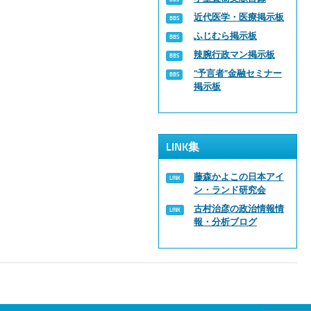
近代医学・医療掲示板
ふじむら掲示板
辣腕行政マン掲示板
“予言者”金融セミナー
掲示板
LINK集
藤森かよこの日本アイ
ン・ランド研究会
古村治彦の政治情報情
報・分析ブログ