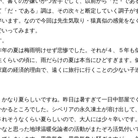
が、書くのが嫌いかつ苦手でして、以前から「だ・であ
て「だ・である」調は、その次々と断定していく調子が
伴います。なので今回は先生気取り・猿真似の感覚をな
でいってみます。
す。
年の夏は梅雨明けせず悲惨でした。それが４、５年も
生くらいの頃に、雨だらけの夏は本当にひどすぎます。
家庭の経済的理由で、遠くに旅行に行くことの少ない子
かなり夏らしいですね。昨日は暑すぎて一日中部屋で
かかるところでした。シベリアの永久凍土が溶け出して
されそうなくらい夏らしいので、大人には少々辛いです
なと思った地球温暖化論者の活動がまたぞろ活気付い