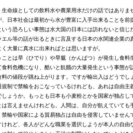
生命線としての飲料水や農業用水だけの話ではありま
が、日本社会は最初から水が豊富に入手出来ることを前
という恐ろしい事態は水大国の日本には訪れないと信じ
ラエル等の話が出るときに言及する日本の水関連企業の
よく大量に真水に出来ればとは思いますが。
ことは旱（ひでり）や旱魃（かんばつ）が発生し食料
て食料危機になり、酷いと飢餓の大量発生という事態が
食料の値段が跳ね上がります。ですが輸出入はどうでし
規制で禁輸をおこなっているけれども、あれは自由主
でしょうか。もっとも日本も小麦粉とかを国家が独占し
とは言えませんけれども。人間は、自分が飢えていても
。禁輸や国家による貿易独占は自由を侵害していません
すけれど、各人がどんな職業を選択しようが本人の自由