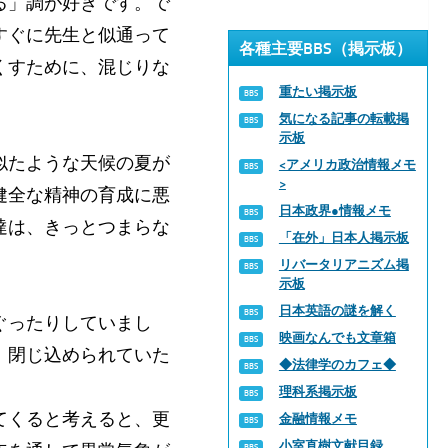
る」調が好きです。で
すぐに先生と似通って
各種主要BBS（掲示板）
くすために、混じりな
重たい掲示板
気になる記事の転載掲
示板
似たような天候の夏が
<アメリカ政治情報メモ
>
健全な精神の育成に悪
日本政界●情報メモ
達は、きっとつまらな
「在外」日本人掲示板
リバータリアニズム掲
示板
日本英語の謎を解く
ぐったりしていまし
映画なんでも文章箱
、閉じ込められていた
◆法律学のカフェ◆
。
理科系掲示板
てくると考えると、更
金融情報メモ
小室直樹文献目録