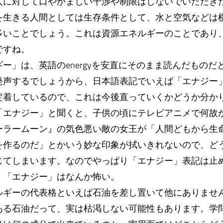
人に対して口やかましい干渉や制限はしないでいただき
生きる人間としては生存条件として、水と空気などは
多いことでしょう。これは資源エネルギーのことであり
ですね。
」は、英語のenergyを安直にそのまま読んだものだ
発声するでしょうから、日本語表記でいえば「エナジー
定着しているので、これは今後直っていくかどうか分か
エナジー」と聞くと、子供の頃にテレビアニメで何故
ーラームーン』の気色悪い敵の女王が「人間どもから生
を作るのだ」とかいう妙な印象が拭いきれないので、ど
じてしまいます。なのでやっぱり「エナジー」表記は止
。「エナジー」はなんか怖い。
ギーの代表格といえば石油を差し置いて他にありませ
る石油だって、実は枯渇しない可能性もあります。学