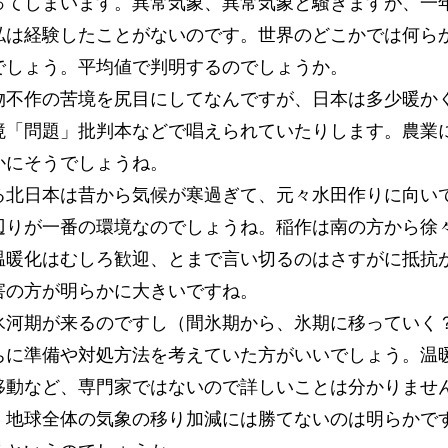
ってしまいます。異常気象、異常気象と騒ぎますが、一
私は経験したことがないのです。世界のどこかでは何ら
でしょう。平均値で判明するのでしょうか。
不作の苦境を尻目にしてなんですが、日本は多少暖か
境「問題」批判本などで唱えられていたりします。農業
かにそうでしょうね。
北日本は昔から気候が寒過ぎて、元々水田作りに向い
辺りが一番の環境なのでしょうね。稲作は南の方から徐
温暖化はむしろ歓迎、とまで言い切るのはさすがに抵抗
害の方が明らかに大きいですね。
河期が来るのですし（間氷期から、氷期に移っていく
ちに準備や対処方法を考えていた方がいいでしょう。温
移動など、専門家ではないので詳しいことは分かりませ
、地球全体の気象の移り加減には勝てないのは明らかで