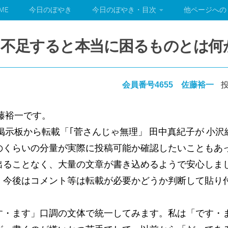
ME
今日のぼやき
今日のぼやき・目次
他ページへの
て不足すると本当に困るものとは何
会員番号4655 佐藤裕一
投
藤裕一です。
掲示板から転載「｢菅さんじゃ無理」 田中真紀子が 小
のくらいの分量が実際に投稿可能か確認したいこともあ
出ることなく、大量の文章が書き込めるようで安心しま
、今後はコメント等は転載が必要かどうか判断して貼り
・ます」口調の文体で統一してみます。私は「です・