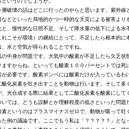
るというのでしょうか。
層破壊の話はどこに行ったのやらと思います。紫外線
雨などといった局地的かつ一時的な天災による被害より
化と、慢性的な日照不足、そして降水量の低下による水
れこそが環境）の継続にとって、不足したら根本的に
は、水と空気が得られることですね。
の中身が問題です。大気中の酸素が不足したら欠乏状
りますからね。といっても酸素１００パーセントでは死
素が必要です。酸素ボンベには酸素だけが入っているわ
二酸化炭素を吐き出すことを動物は行います。そして多
が、光合成する際に結果として二酸化炭素を酸素にして
いては、どうも誤解とか理解程度の低さといった問題
酸素というのはプラスマイナスゼロで、動物が吸って吐
った例の議論です。ここでもう私は「？？？？？」とな