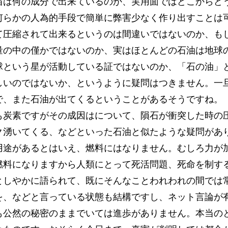
当は何の成分で出来ているのか、実用面ではどこからど
何らかの人為的手段で簡単に弊害少なく作り出すことは
て圧縮されて出来るというのは間違いではないのか、も
量の中の僅かではないのか、実はほとんどの石油は地球
球という星が活動している証ではないのか、「石の油」
しいのではないか、というように疑問はつきません。一
で、また石油が出てくるということがあるそうですね。
炭素ですがその成因はについて、隕石が衝突した時の
ク湧いてくる、などといった石油と似たような疑問があ
用途があるとはいえ、燃料にはなりません。むしろ力が
燃料になりますから人類にとって死活問題、死命を制す
しやかに語られて、既にそんなことわれわれの間では
を、などと言っている状態も結構ですし、ネット言論が
も公然の秘密のままでいては進歩がありません。本当の