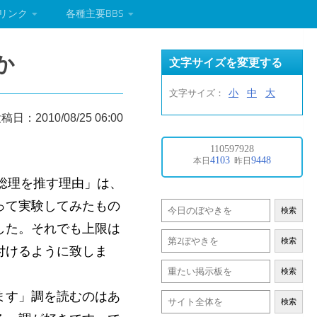
リンク
各種主要BBS
か
文字サイズを変更する
小
中
大
文字サイズ：
稿日：2010/08/25 06:00
沢総理を推す理由」は、
って実験してみたもの
検索
した。それでも上限は
検索
付けるように致しま
検索
ます」調を読むのはあ
検索