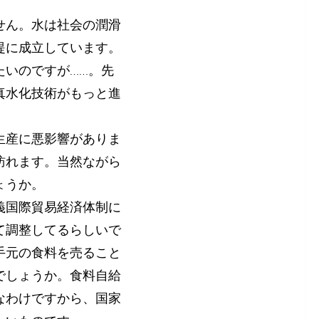
せん。水は社会の潤滑
提に成立しています。
たいのですが……。先
真水化技術がもっと進
生産に悪影響がありま
訪れます。当然ながら
ょうか。
義国際貿易経済体制に
て調整してるらしいで
手元の食料を売ること
でしょうか。食料自給
なわけですから、国家