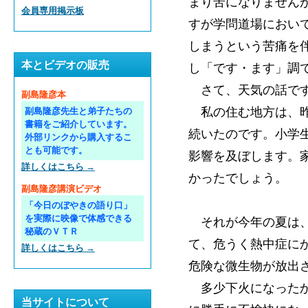
まり苦になりません
会員専用掲示板
すが学問道場におい
しまうという苦痛を
本とビデオの販売
し「です・ます」調
さて、天気の話で
副島隆彦本
私の住む地方は、昨
副島隆彦先生と弟子たちの
書籍をご紹介しています。
続いたのです。小学
外部リンクから購入するこ
とも可能です。
影響を及ぼします。
詳しくはこちら →
かったでしょう。
副島隆彦講演ビデオ
「今日のぼやきの語り口」
を実際に映像で体感できる
それが今年の夏は、
秘蔵のＶＴＲ
て、危うく熱中症に
詳しくはこちら →
危険な微生物が放出
多少下火になったか
当サイトについて