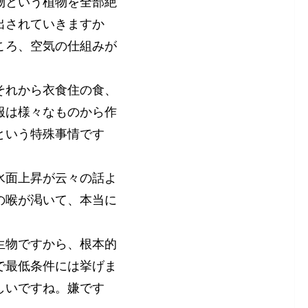
物という植物を全部絶
出されていきますか
ころ、空気の仕組みが
それから衣食住の食、
服は様々なものから作
という特殊事情です
水面上昇が云々の話よ
の喉が渇いて、本当に
生物ですから、根本的
で最低条件には挙げま
しいですね。嫌です