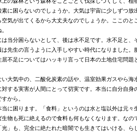
球上の森林という森林をことごとく伐採しつくして、植
酸素に困らないのでしょうか。大気は宇宙に少しずつ放
ら空気が出てくるから大丈夫なのでしょうか。ここのと
ね。
は当分困らないとして、後は水不足です。水不足と、
服は先生の言うように入手しやすい時代になりました。
住居不足についてはハッキリ言って日本の土地住宅問題
い大気中の、二酸化炭素の話や、温室効果ガスやら海
に対する実害が人間にとって切実です。本当に自分自身
ですから。
当に困ります。「食料」というのは水と塩以外は元々
ば生物も死に絶えるので食料も何もなくなります。なの
「光」も、完全に絶たれた暗闇でも生きてはいける、ら