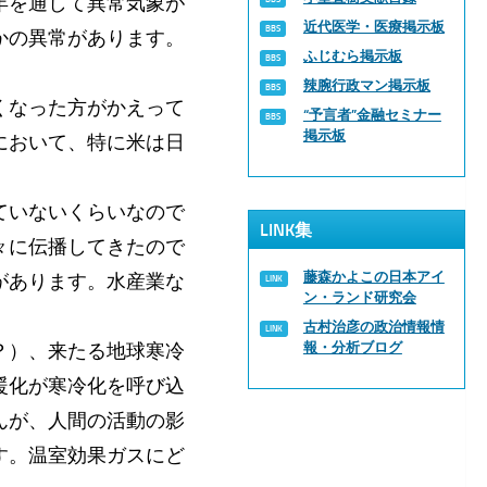
年を通して異常気象が
近代医学・医療掲示板
かの異常があります。
ふじむら掲示板
辣腕行政マン掲示板
くなった方がかえって
“予言者”金融セミナー
掲示板
において、特に米は日
ていないくらいなので
LINK集
々に伝播してきたので
藤森かよこの日本アイ
があります。水産業な
ン・ランド研究会
古村治彦の政治情報情
？）、来たる地球寒冷
報・分析ブログ
暖化が寒冷化を呼び込
んが、人間の活動の影
す。温室効果ガスにど