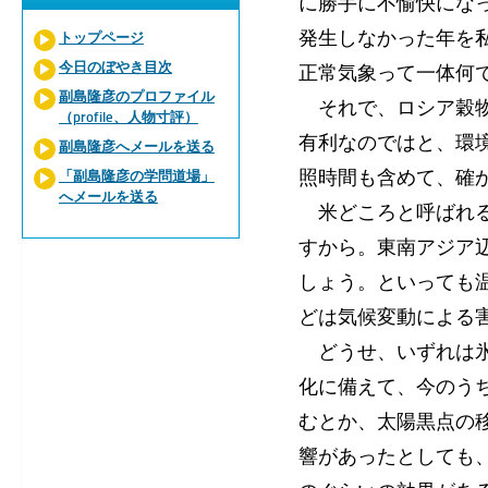
に勝手に不愉快にな
発生しなかった年を
トップページ
今日のぼやき目次
正常気象って一体何
副島隆彦のプロファイル
それで、ロシア穀物
（profile、人物寸評）
有利なのではと、環
副島隆彦へメールを送る
照時間も含めて、確
「副島隆彦の学問道場」
へメールを送る
米どころと呼ばれる
すから。東南アジア
しょう。といっても
どは気候変動による
どうせ、いずれは氷
化に備えて、今のう
むとか、太陽黒点の
響があったとしても