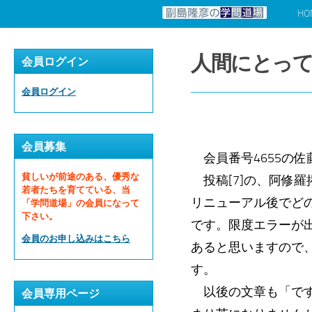
HO
コンテンツへスキップ
人間にとっ
会員ログイン
会員ログイン
会員募集
会員番号4655の佐
貧しいが前途のある、優秀な
投稿[7]の、阿修羅
若者たちを育てている、当
リニューアル後でど
「学問道場」の会員になって
下さい。
です。限度エラーが
会員のお申し込みはこちら
あると思いますので
す。
以後の文章も「です
会員専用ページ