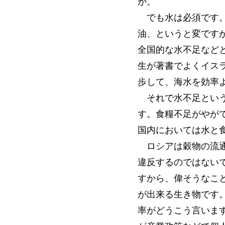
が。
でも水は必須です。
油、というと変です
全国的な水不足など
生が著書でよくイス
歩して、海水を効率
それで水不足という
す。食糧不足がやが
国内においては水と
ロシアは穀物の流通
違反するのではない
すから、偉そうなこ
が出来る生き物です
率がどうこう言いま