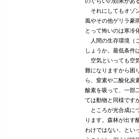
のぐらいの効果があ
それにしてもオゾン
風やその他ゲリラ豪
とって怖いのは寒冷
人間の生存環境（こ
しょうか。最低条件
空気といっても空気
難になりますから困
ら、窒素や二酸化炭
酸素を吸って、一部
ては動物と同様です
ところが光合成につ
ります。森林が出す
わけではない、とい