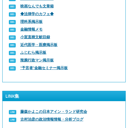
映画なんでも文章箱
◆法律学のカフェ◆
理科系掲示板
金融情報メモ
小室直樹文献目録
近代医学・医療掲示板
ふじむら掲示板
辣腕行政マン掲示板
“予言者”金融セミナー掲示板
LINK集
藤森かよこの日本アイン・ランド研究会
古村治彦の政治情報情報・分析ブログ