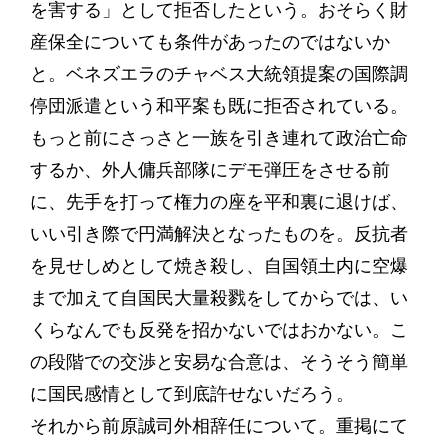
を害する」として拒否したという。おそらく財
産保全についても条件があったのではないか
と。ベネズエラのチャベス大統領提案の国際調
停団派遣という和平案も既に拒否されている。
もっと前にさっさと一族を引き連れて政治亡命
するか、外人傭兵部隊にデモ弾圧をさせる前
に、先手を打って権力の座を平和裏に退けば、
いい引き際で円満解決となったものを。反抗者
を見せしめとして焼き殺し、自国領土内に空爆
まで加えて自国民大量殺戮をしてからでは、い
くらなんでも反発を招かないではおかない。こ
の段階での交渉と安易な合意は、そうそう簡単
に国民感情として到底許せないだろう。
それから前原誠司外相辞任について。重掲にて