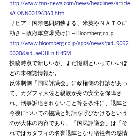
http://www.fnn-news.com/news/headlines/article
s/CONN00194343.html
リビア：国際包囲網狭まる、米英やＮＡＴＯに
動き－政府軍空爆受け(1 – Bloomberg.co.jp
http://www.bloomberg.co.jp/apps/news?pid=9092
0008&sid=aeDBEnitLd5M
投稿時点で新しいが、まだ憶測といっていいほ
どの未確認情報か。
反体制側「国民評議会」に政権側の打診があっ
て、カダフィ大佐と親族が身の安全を保障さ
れ、刑事訴追されないこと等を条件に、退陣と
今後についての協議と対話を呼びかけるという
のが大体の内容であり、「国民評議会」は「そ
れではカダフィの名誉退陣となり犠牲者の感情