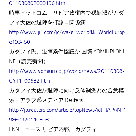
011030802000196.html
時事ドットコム：リビア政権内で穏健派がカダ
フィ大佐の退陣を打診＝関係筋
http://www.jiji.com/jc/ws?g=world&k=WorldEurop
e193450
カダフィ氏、退陣条件協議か 国際 YOMIURI ONLI
NE（読売新聞）
http://www.yomiuri.co.jp/world/news/20110308-
OYT1T00632.htm
カダフィ大佐が退陣に向け反体制派との合意模
索＝アラブ系メディア Reuters
http://jp.reuters.com/article/topNews/idJPJAPAN-1
9860920110308
FNNニュース リビア内戦 カダフィ…