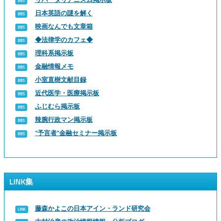
日本英語の謎を解く
映画なんでも文章箱
◆法律学のカフェ◆
理科系掲示板
金融情報メモ
小室直樹文献目録
近代医学・医療掲示板
ふじむら掲示板
辣腕行政マン掲示板
“予言者”金融セミナー掲示板
LINK集
藤森かよこの日本アイン・ランド研究会