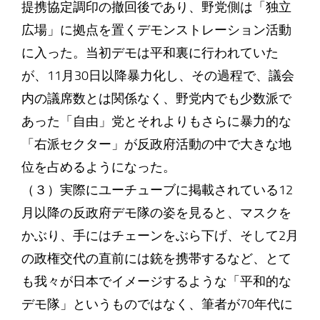
提携協定調印の撤回後であり、野党側は「独立
広場」に拠点を置くデモンストレーション活動
に入った。当初デモは平和裏に行われていた
が、11月30日以降暴力化し、その過程で、議会
内の議席数とは関係なく、野党内でも少数派で
あった「自由」党とそれよりもさらに暴力的な
「右派セクター」が反政府活動の中で大きな地
位を占めるようになった。
（３）実際にユーチューブに掲載されている12
月以降の反政府デモ隊の姿を見ると、マスクを
かぶり、手にはチェーンをぶら下げ、そして2月
の政権交代の直前には銃を携帯するなど、とて
も我々が日本でイメージするような「平和的な
デモ隊」というものではなく、筆者が70年代に