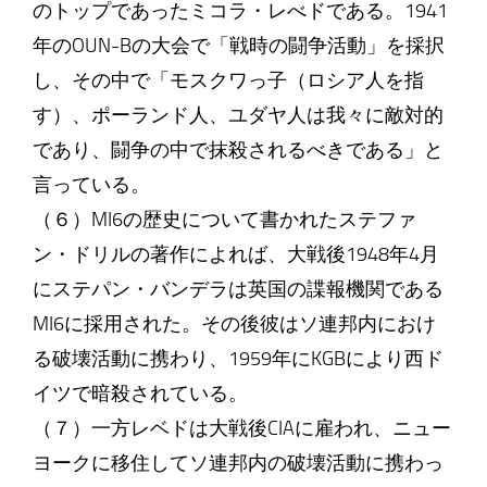
のトップであったミコラ・レべドである。1941
年のOUN-Bの大会で「戦時の闘争活動」を採択
し、その中で「モスクワっ子（ロシア人を指
す）、ポーランド人、ユダヤ人は我々に敵対的
であり、闘争の中で抹殺されるべきである」と
言っている。
（６）MI6の歴史について書かれたステファ
ン・ドリルの著作によれば、大戦後1948年4月
にステパン・バンデラは英国の諜報機関である
MI6に採用された。その後彼はソ連邦内におけ
る破壊活動に携わり、1959年にKGBにより西ド
イツで暗殺されている。
（７）一方レベドは大戦後CIAに雇われ、ニュー
ヨークに移住してソ連邦内の破壊活動に携わっ