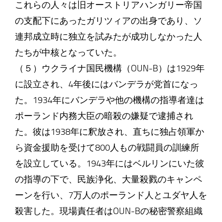
これらの人々は旧オーストリアハンガリー帝国
の支配下にあったガリツィアの出身であり、ソ
連邦成立時に独立を試みたが成功しなかった人
たちが中核となっていた。
（５）ウクライナ国民機構（OUN-B）は1929年
に設立され、4年後にはバンデラが党首になっ
た。1934年にバンデラや他の機構の指導者達は
ポーランド内務大臣の暗殺の嫌疑で逮捕され
た。彼は1938年に釈放され、直ちに独占領軍か
ら資金援助を受けて800人もの戦闘員の訓練所
を設立している。1943年にはベルリンにいた彼
の指導の下で、民族浄化、大量殺戮のキャンペ
ーンを行い、7万人のポーランド人とユダヤ人を
殺害した。現場責任者はOUN-Bの秘密警察組織