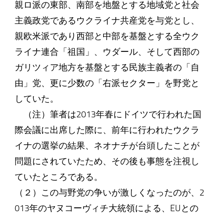
親ロ派の東部、南部を地盤とする地域党と社会
主義政党であるウクライナ共産党を与党とし、
親欧米派であり西部と中部を基盤とする全ウク
ライナ連合「祖国」、ウダール、そして西部の
ガリツィア地方を基盤とする民族主義者の「自
由」党、更に少数の「右派セクター」を野党と
していた。
（注）筆者は2013年春にドイツで行われた国
際会議に出席した際に、前年に行われたウクラ
イナの選挙の結果、ネオナチが台頭したことが
問題にされていたため、その後も事態を注視し
ていたところである。
（２）この与野党の争いが激しくなったのが、2
013年のヤヌコーヴィチ大統領による、EUとの