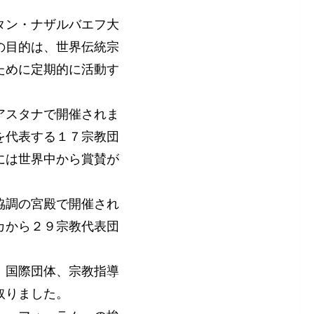
タン・ナザルバエフ大
の目的は、世界伝統宗
ために定期的に活動す
アスタナで開催されま
を代表する１７宗教団
には世界中から賞賛が
協調の宮殿で開催され
カから２９宗教代表団
、国際団体、宗教指導
取りました。