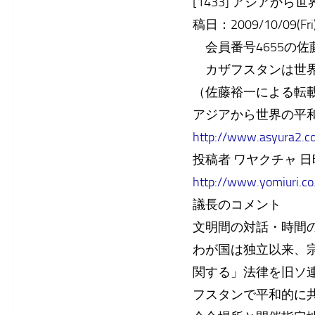
[1433] アジアか
稿日：2009/10/09(Fri)
会員番号4655の佐
カザフスタンは世界
（佐藤裕一による転
アジアから世界の平
http://www.asyura2.c
投稿者 ワヤクチャ 日時 200
http://www.yomiuri.co
議長のコメント
文明間の対話・時間
わが国は独立以来、
関する」法律を旧ソ
フスタンで平和的に