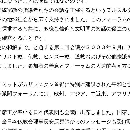
地になったことは偶然ではないのです。
伝統宗教の指導者たちの会議を主催するというヌルスル
中の地域社会から広く支持されました。このフォーラム
を探求すると共に、多様な信仰と文明間の対話の促進の
を確立することです。
明の和解まで」と題する第１回会議が２００３年９月に
キリスト教、仏教、ヒンズー教、道教およびその他宗派
加しました。参加者の善意とフォーラムの人道的考え方
サミットがカザフスタン首都に特別に建設された平和と
宗派間フォーラムには、欧州、アジア、中近東、アフリ
邦彦王が率いる日本代表団も会議に出席しました。国家
、全日本仏教会理事長安原晃師からのメッセージも受け