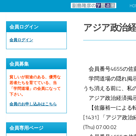
HO
コンテンツへスキップ
アジア政治経
会員ログイン
会員ログイン
会員募集
会員番号4655の佐
貧しいが前途のある、優秀な
学問道場の隠れ掲示
若者たちを育てている、当
うち消える前に、私
「学問道場」の会員になって
下さい。
アジア政治経済掲示
会員のお申し込みはこちら
【佐藤裕一による転
[1431] 「アジア政
(Thu) 07:00:02
会員専用ページ