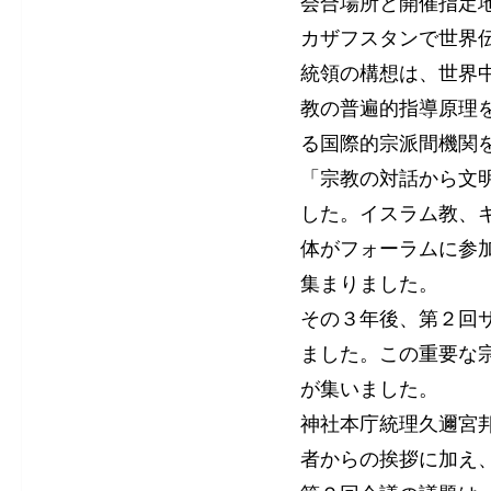
会合場所と開催指定
カザフスタンで世界
統領の構想は、世界
教の普遍的指導原理
る国際的宗派間機関
「宗教の対話から文
した。イスラム教、
体がフォーラムに参
集まりました。
その３年後、第２回
ました。この重要な
が集いました。
神社本庁統理久邇宮
者からの挨拶に加え