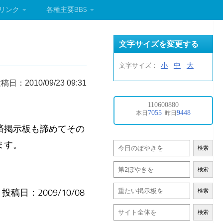
リンク
各種主要BBS
文字サイズを変更する
小
中
大
文字サイズ：
稿日：2010/09/23 09:31
済掲示板も諦めてその
ます。
検索
検索
稿日：2009/10/08
検索
検索