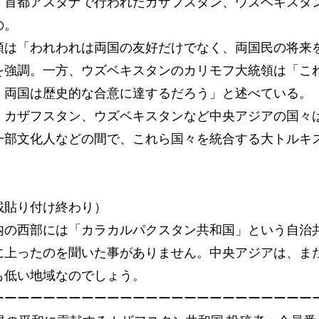
。首都アスタナで行われたカザフスタン、ウズベキスタ
の。
は「われわれは両国の友好だけでなく、両国民の将来
を強調。一方、ウズベキスタンのカリモフ大統領は「こ
、両国は歴史的な合意に達するだろう」と述べている。
カザフスタン、ウズベキスタンなど中央アジアの国々
一部文化人などの間で、これら国々を統合する大トルキ
載貼り付け終わり）
の西部には「カラカルパクスタン共和国」という自治
に上ったのを聞いた事がありません。中央アジアは、ま
も低い地域なのでしょう。
ーーーーーーーーーーーーーーーーーーーーーーーーー