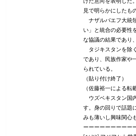
けた意向を表明した
見で明らかにしたも
ナザルバエフ大統領
い」と統合の必要性
な協議の結果であり
タジキスタンを除く
であり、民族作家や
られている。
（貼り付け終了）
（佐藤裕一による転
ウズベキスタン国内
す。身の回りで話題
みも薄いし興味関心
ーーーーーーーーー