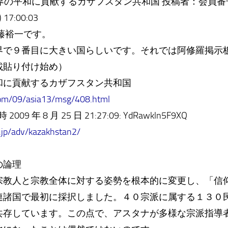
ら世界の平和に貢献するカザフスタン共和国 投稿者：会員番号
 17:00:03
藤裕一です。
で９番目に大きい国らしいです。それでは阿修羅掲示
載貼り付け始め）
和に貢献するカザフスタン共和国
om/09/asia13/msg/408.html
9 年 8 月 25 日 21:27:09: YdRawkln5F9XQ
.jp/adv/kazakhstan2/
の論理
宗教人と宗教全体に対する姿勢を根本的に変更し、「信
連諸国で最初に採択しました。４０宗派に属する１３０
共存しています。この点で、アスタナが多様な宗派指導