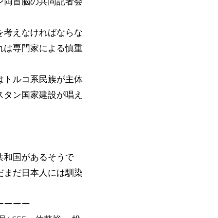
ン両首脳の共同記者会
を考えなければならな
れは専門家による慎重
はトルコ系民族が主体
スタン国家建設が唱え
共和国があるそうで
だまだ日本人には馴染
ーーーー