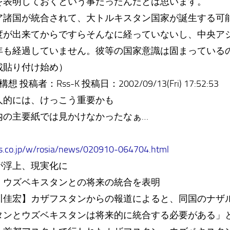
を表明しておくという事だったんだとは思います。
諸国が統合されて、大トルキスタン国家が誕生する可
度が出来てからですらそんなに経っていないし、中央ア
年も経過していません。彼等の国家意識は固まっている
載貼り付け始め）
 投稿者：Rss-K 投稿日：2002/09/13(Fri) 17:52:53
人的には、けっこう重要かも
内の主要紙では見かけなかったなぁ…
s.co.jp/w/rosia/news/020910-064704.html
が浮上、現実化に
、ウズベキスタンとの将来の統合を表明
佳宏】カザフスタンからの報道によると、同国のナザ
タンとウズベキスタンは将来的に統合する必要がある」