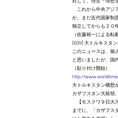
対して、理念・理想
これから中央アジア
か。まだ近代国家制
独立してからも２０
（佐藤裕一による転
[609] 大トルキスタン構想
このニュースは、個
と思いましたが、国
（貼り付け開始）
http://www.worldtime
大トルキスタン構想
カザフスタン大統領
【モスクワ９日大川
までに、「カザフス