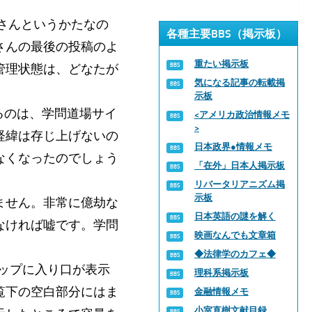
さんというかたなの
各種主要BBS（掲示板）
さんの最後の投稿のよ
重たい掲示板
管理状態は、どなたが
気になる記事の転載掲
示板
るのは、学問道場サイ
<アメリカ政治情報メモ
>
経緯は存じ上げないの
日本政界●情報メモ
なくなったのでしょう
「在外」日本人掲示板
リバータリアニズム掲
示板
ません。非常に億劫な
日本英語の謎を解く
なければ嘘です。学問
映画なんでも文章箱
◆法律学のカフェ◆
トップに入り口が表示
理科系掲示板
覧下の空白部分にはま
金融情報メモ
小室直樹文献目録