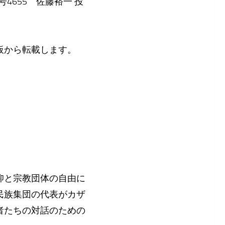
4655 佐藤裕一 投
板から転載します。
仰と宗教団体の自由に
民族集団の代表がカザ
者たちの対話のための