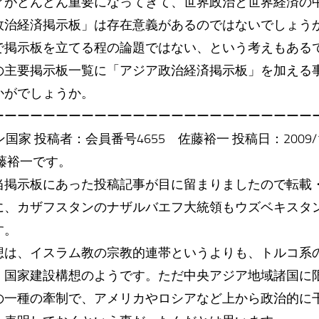
アがどんどん重要になってきて、世界政治と世界経済の
政治経済掲示板」は存在意義があるのではないでしょう
で掲示板を立てる程の論題ではない、という考えもある
主要掲示板一覧に「アジア政治経済掲示板」を加える
かがでしょうか。
ーーーーーーーーーーーーーーーーーーーーーーーーー
国家 投稿者：会員番号4655 佐藤裕一 投稿日：2009/10/09(F
藤裕一です。
掲示板にあった投稿記事が目に留まりましたので転載
に、カザフスタンのナザルバエフ大統領もウズベキスタ
す。
は、イスラム教の宗教的連帯というよりも、トルコ系
、国家建設構想のようです。ただ中央アジア地域諸国に
の一種の牽制で、アメリカやロシアなど上から政治的に