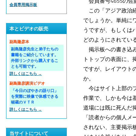
会員番号4655の佐
会員専用掲示板
この「アジア政治経
でしょうか。単純に
本とビデオの販売
うですが、もしくは
どのようにされてい
副島隆彦本
掲示板への書き込みが
副島隆彦先生と弟子たちの
書籍をご紹介しています。
トトップの表面に、
外部リンクから購入するこ
とも可能です。
ですが、レイアウト
詳しくはこちら →
か。
副島隆彦講演ビデオ
今はサイト上部のプ
「今日のぼやきの語り口」
を実際に映像で体感できる
作業で、しかも今は
秘蔵のＶＴＲ
道場には既に死んだ
詳しくはこちら →
「読者からの個人メー
されない、主要掲示
当サイトについて