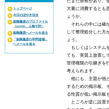
だまだ余裕があり、
大量に消費するとも
トップページ
今日のぼやき目次
ょうか。
副島隆彦のプロファイル
それらの中には確か
（profile、人物寸評）
して整理処分した方
副島隆彦へメールを送る
ょう。
「副島隆彦の学問道場」
へメールを送る
もしくはシステムを
ても、実質上放置し
管理権限の引継ぎを
考えられます。
他にも、主題が他と
するための掲示板、
る性質が低い掲示板
ところが逆に設置当