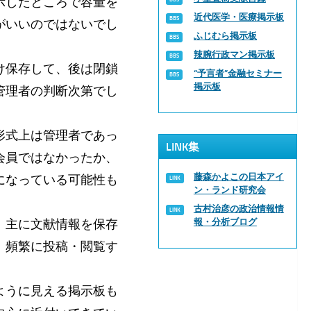
示したところで容量を
近代医学・医療掲示板
がいいのではないでし
ふじむら掲示板
辣腕行政マン掲示板
け保存して、後は閉鎖
“予言者”金融セミナー
掲示板
管理者の判断次第でし
形式上は管理者であっ
LINK集
会員ではなかったか、
藤森かよこの日本アイ
になっている可能性も
ン・ランド研究会
古村治彦の政治情報情
、主に文献情報を保存
報・分析ブログ
、頻繁に投稿・閲覧す
ように見える掲示板も