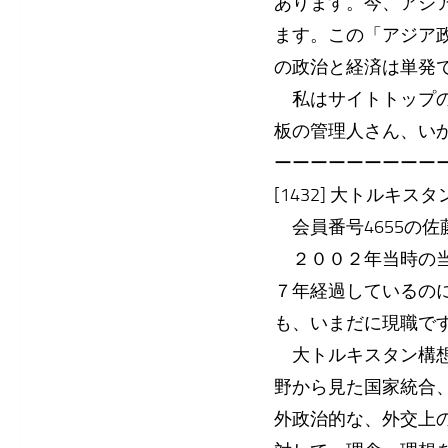
あります。今、アジ
ます。この「アジア
の政治と経済は単発
私はサイトトップの
板の管理人さん、い
ーーーーーーーーー
[1432] 大トルキスタン
会員番号4655の佐
２００２年当時の当
７年経過しているの
も、いまだに現職で
大トルキスタン構想
野から見た国家統合
外政治的な、外交上