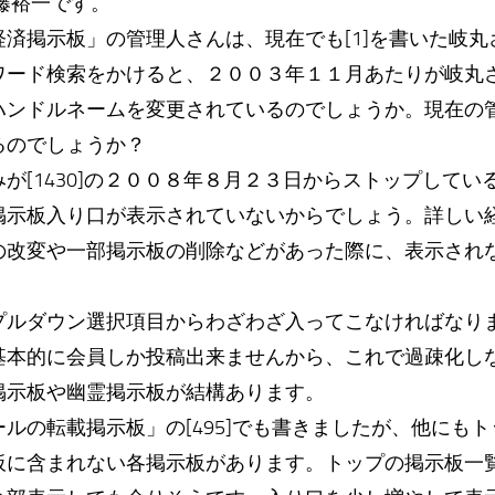
藤裕一です。
済掲示板」の管理人さんは、現在でも[1]を書いた岐丸
ワード検索をかけると、２００３年１１月あたりが岐丸
ハンドルネームを変更されているのでしょうか。現在の
るのでしょうか？
[1430]の２００８年８月２３日からストップしてい
掲示板入り口が表示されていないからでしょう。詳しい
の改変や一部掲示板の削除などがあった際に、表示され
ルダウン選択項目からわざわざ入ってこなければなり
基本的に会員しか投稿出来ませんから、これで過疎化し
掲示板や幽霊掲示板が結構あります。
ルの転載掲示板」の[495]でも書きましたが、他にも
板に含まれない各掲示板があります。トップの掲示板一