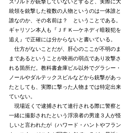
ズワルドが銃撃していないとすると、実際に大
統領を銃撃した複数の人物というのは一体誰と
誰なのか、その名前は？ ということである。
ギャリソン本人も『ＪＦＫ―ケネディ暗殺犯を
追え』で正確には分からないと書いている。
仕方がないことだが、肝心のここが不明のま
まであるということが映画の弱点であり攻撃さ
れる箇所だ。教科書倉庫ビル以外でグラシー・
ノールやダルテックスビルなどから銃撃があっ
たとしても、実際に撃った人物までは特定出来
ていない。
現場近くで逮捕されて連行される際に警察と
一緒に撮影されたという浮浪者の男達３人が怪
しいと言われたが（ハワード・ハントやフラン