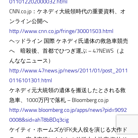
011012202000032.html
CNN.co.jp：ケネディ大統領時代の重要資料、オ
ンライン公開へ
http://www.cnn.co.jp/fringe/30001503.html
ヘッドライン 国際 ケネディ氏遺体の救急車競売
へ 暗殺後、首都でひつぎ運ぶ – 47NEWS（よ
んななニュース）
http://www.47news.jp/news/2011/01/post_2011
0116101301.html
ケネディ元大統領の遺体を搬送したとされる救
急車、1000万円で落札 – Bloomberg.co.jp
http://www.bloomberg.co.jp/apps/news?pid=9092
0008&sid=ahT8bBDq3cig
ケイティ・ホームズがJFK夫人役を演じる大作ド