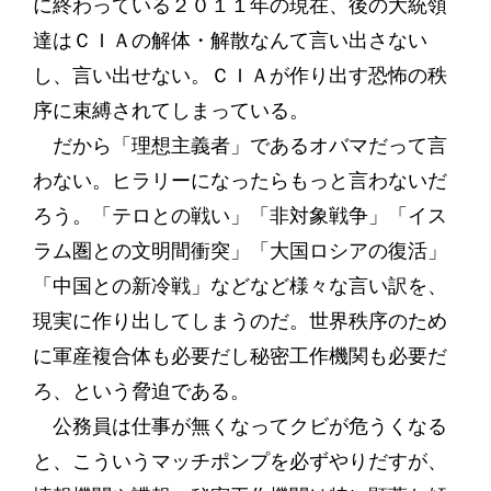
に終わっている２０１１年の現在、後の大統領
達はＣＩＡの解体・解散なんて言い出さない
し、言い出せない。ＣＩＡが作り出す恐怖の秩
序に束縛されてしまっている。
だから「理想主義者」であるオバマだって言
わない。ヒラリーになったらもっと言わないだ
ろう。「テロとの戦い」「非対象戦争」「イス
ラム圏との文明間衝突」「大国ロシアの復活」
「中国との新冷戦」などなど様々な言い訳を、
現実に作り出してしまうのだ。世界秩序のため
に軍産複合体も必要だし秘密工作機関も必要だ
ろ、という脅迫である。
公務員は仕事が無くなってクビが危うくなる
と、こういうマッチポンプを必ずやりだすが、