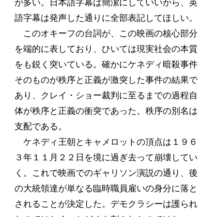
が多い。日本語字幕は簡潔にしていいから、英
語字幕は発声した通りに全部表記してほしい。
このオキーフの台詞が、この映画の核心部分
を端的に表しており、ひいては現実社会の本質
をも鋭く突いている。確かにケネディ暗殺事件
そのものが秩序と正義が激突した事件の結果で
あり、クレイ・ショー裁判に至るまでの過程自
体が秩序と正義の衝突であった。秩序の別名は
支配である。
ケネディ王朝とキャメロットの頂点は１９６
３年１１月２２日を境に過ぎ去って崩壊してい
く。これで映画でのギャリソン演説の通り、後
の大統領達が単なる臨時職員雇いの身分に落と
されることが決定した。デモクラシーは護られ