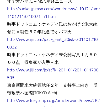
年でオバマ氏 – MSN産経ニュース
http://sankei.jp.msn.com/world/news/110121/amr
11012113210071-n1.htm
時事ドットコム：ケネディ氏のおかげで米大統
領に＝就任５０年記念でオバマ氏
http://www.jiji.com/jc/c?g=int_30&k=201101210
0332
時事ドットコム：ケネディ未公開写真１万５０
００点＝収集家が入手－米
http://www.jiji.com/jc/zc?k=201101/2011011700
503
東京新聞米大統領就任２年 支持率上向き 反
転攻勢へ国際(TOKYO Web)
http://www.tokyo-np.co.jp/article/world/news/CK2