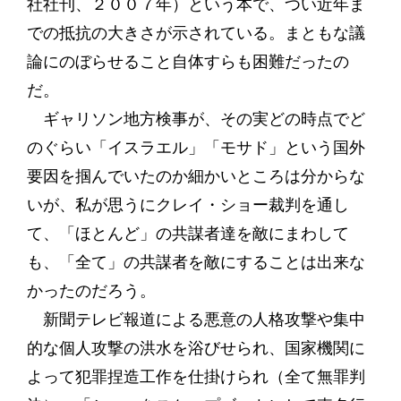
社社刊、２００７年）という本で、つい近年ま
での抵抗の大きさが示されている。まともな議
論にのぼらせること自体すらも困難だったの
だ。
ギャリソン地方検事が、その実どの時点でど
のぐらい「イスラエル」「モサド」という国外
要因を掴んでいたのか細かいところは分からな
いが、私が思うにクレイ・ショー裁判を通し
て、「ほとんど」の共謀者達を敵にまわして
も、「全て」の共謀者を敵にすることは出来な
かったのだろう。
新聞テレビ報道による悪意の人格攻撃や集中
的な個人攻撃の洪水を浴びせられ、国家機関に
よって犯罪捏造工作を仕掛けられ（全て無罪判