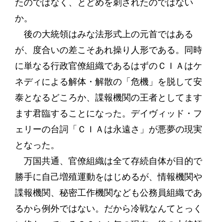
たのではなく、とどめを刺されたのではない
か。
後の大統領はみな法形式上の元首ではある
が、度合いの差こそあれ操り人形である。同時
に単なる行政官僚組織であるはずのＣＩＡはケ
ネディによる解体・解散の「危機」を脱して安
泰となるどころか、諜報機関の王者としてます
ます君臨することになった。デイヴィッド・フ
ェリーの台詞「ＣＩＡは永遠さ」が悪夢の現実
となった。
万国共通、官僚組織は全て存続自体が目的で
勝手に自己増殖運動をはじめるが、情報機関や
諜報機関、秘密工作機関なども公務員組織であ
るから例外ではない。だから冷戦なんてとっく