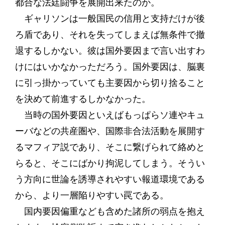
都合な法廷闘争を展開出来たのか。
ギャリソンは一般国民の信用と支持だけが後
ろ盾であり、それを失ってしまえば無条件で撤
退するしかない。彼は国外要因まで言い出すわ
けにはいかなかっただろう。国外要因は、脳裏
に引っ掛かっていても主要因から切り捨ること
を決めて前進するしかなかった。
当時の国外要因といえばもっぱらソ連やキュ
ーバなどの共産圏や、国際非合法活動を展開す
るマフィア説であり、そこに繋げられて絡めと
らると、そこにばかり拘泥してしまう。そうい
う方向に世論を誘導されやすい報道環境である
から、より一層陥りやすい罠である。
国内要因偏重なども含めた諸所の弱点を抱え