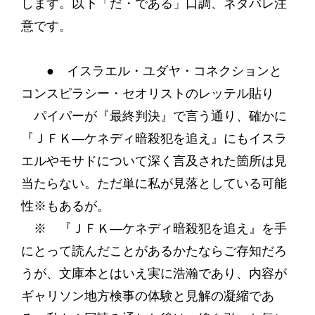
します。以下「だ・である」口調、ネタバレ注
意です。
● イスラエル・ユダヤ・コネクションと
コンスピラシー・セオリストのレッテル貼り
パイパーが『最終判決』で言う通り、確かに
『ＪＦＫ―ケネディ暗殺犯を追え』にもイスラ
エルやモサドについて深く言及された箇所は見
当たらない。ただ単に私が見落としている可能
性※もあるが。
※ 『ＪＦＫ―ケネディ暗殺犯を追え』を手
にとって読んだことがあるかたならご存知だろ
うが、文庫本とはいえ実に浩瀚であり、内容が
ギャリソン地方検事の体験と見解の凝縮であ