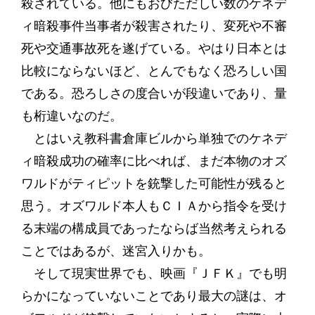
殺されている。他にもおびただしい数のケネデ
ィ暗殺事件当事者が殺害されたり、変死や不審
死や交通事故死を遂げている。やはり日本とは
比較にならないほど、とんでもなく恐ろしい国
である。恐ろしさの度合いが段違いであり、量
も桁違いなのだ。
とはいえ教科書倉庫ビルから単独でのケネデ
ィ暗殺成功の確率に比べれば、まだ本物のオズ
ワルドがティピットを銃撃した可能性が残ると
思う。オズワルド本人もＣＩＡから指令を受け
る末端の構成員であったならば当然考えられる
ことではあるが、迷宮入りかも。
そして現実世界でも、映画『ＪＦＫ』でも明
らかになっていないことであり最大の謎は、オ