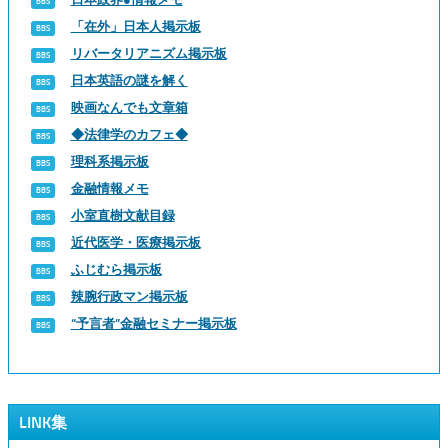
「在外」日本人掲示板
リバータリアニズム掲示板
日本英語の謎を解く
映画なんでも文章箱
◆法律学のカフェ◆
理科系掲示板
金融情報メモ
小室直樹文献目録
近代医学・医療掲示板
ふじむら掲示板
辣腕行政マン掲示板
“予言者”金融セミナー掲示板
LINK集