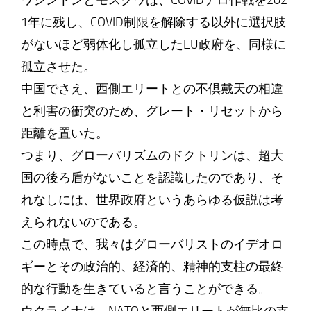
ワシントンとモスクワは、COVIDテロ作戦を202
1年に残し、COVID制限を解除する以外に選択肢
がないほど弱体化し孤立したEU政府を、同様に
孤立させた。
中国でさえ、西側エリートとの不倶戴天の相違
と利害の衝突のため、グレート・リセットから
距離を置いた。
つまり、グローバリズムのドクトリンは、超大
国の後ろ盾がないことを認識したのであり、そ
れなしには、世界政府というあらゆる仮説は考
えられないのである。
この時点で、我々はグローバリストのイデオロ
ギーとその政治的、経済的、精神的支柱の最終
的な行動を生きていると言うことができる。