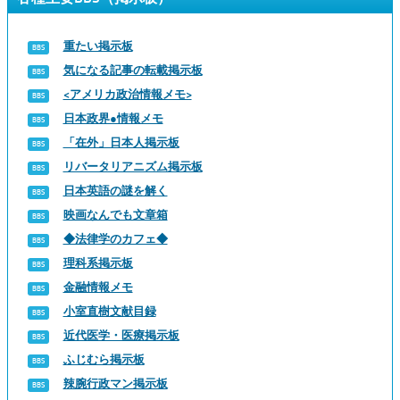
重たい掲示板
気になる記事の転載掲示板
<アメリカ政治情報メモ>
日本政界●情報メモ
「在外」日本人掲示板
リバータリアニズム掲示板
日本英語の謎を解く
映画なんでも文章箱
◆法律学のカフェ◆
理科系掲示板
金融情報メモ
小室直樹文献目録
近代医学・医療掲示板
ふじむら掲示板
辣腕行政マン掲示板