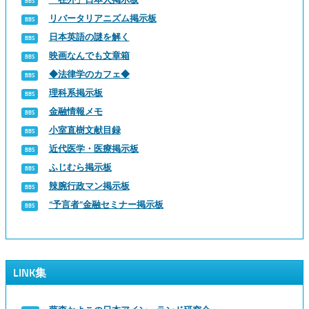
リバータリアニズム掲示板
日本英語の謎を解く
映画なんでも文章箱
◆法律学のカフェ◆
理科系掲示板
金融情報メモ
小室直樹文献目録
近代医学・医療掲示板
ふじむら掲示板
辣腕行政マン掲示板
“予言者”金融セミナー掲示板
LINK集