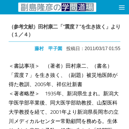
コンテンツへスキップ
（参考文献）田村康二「“震度７”を生き抜く」より
（１／４）
藤村 甲子園
投稿日：2011/03/17 01:55
＜書誌事項＞ （著者）田村康二、（書名）
「震度７」を生き抜く、（副題）被災地医師が
得た教訓、2005年、祥伝社新書
＜著者略歴＞ 1935年、新潟県生まれ。新潟大
学医学部卒業後、同大医学部助教授、山梨医科
大学教授を経て、2001年より新潟県長岡市の立
川メディカルセンター常勤顧問を務める。生体