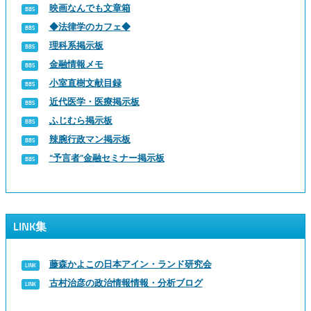
映画なんでも文章箱
◆法律学のカフェ◆
理科系掲示板
金融情報メモ
小室直樹文献目録
近代医学・医療掲示板
ふじむら掲示板
辣腕行政マン掲示板
“予言者”金融セミナー掲示板
LINK集
藤森かよこの日本アイン・ランド研究会
古村治彦の政治情報情報・分析ブログ