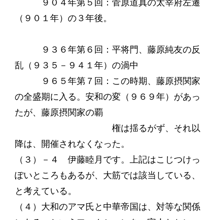
９０４年第５回：菅原道真の太宰府左遷
（９０１年）の３年後。
９３６年第６回：平将門、藤原純友の反
乱（９３５－９４１年）の渦中
９６５年第７回：この時期、藤原摂関家
の全盛期に入る。安和の変（９６９年）があっ
たが、藤原摂関家の覇
権は揺るがず、それ以
降は、開催されなくなった。
（３）－４ 伊藤睦月です。上記はこじつけっ
ぽいところもあるが、大筋では該当している、
と考えている。
（４）大和のアマ氏と中華帝国は、対等な関係