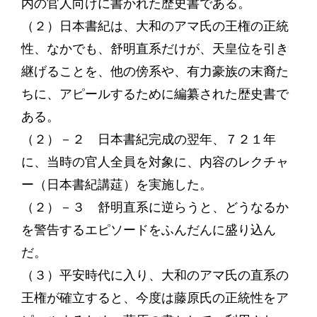
内の官人向けに書かれた歴史書である。
（２）日本書紀は、大和のアマ氏の王権の正統
性、なかでも、舒明直系だけが、天皇位を引き
継げることを、他の傍系や、有力豪族の末裔た
ちに、アピールするために編纂された歴史書で
ある。
（２）－２ 日本書紀完成の翌年、７２１年
に、当時の官人全員を対象に、内容のレクチャ
ー（日本書紀講莚）を実施した。
（２）－３ 舒明直系に逆らうと、どうなるか
を警告するエピソードをふんだんに盛り込ん
だ。
（３）平安時代に入り、大和のアマ氏の直系の
王権が確立すると、今度は藤原氏の正統性をア