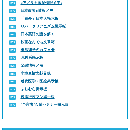
<アメリカ政治情報メモ>
日本政界●情報メモ
「在外」日本人掲示板
リバータリアニズム掲示板
日本英語の謎を解く
映画なんでも文章箱
◆法律学のカフェ◆
理科系掲示板
金融情報メモ
小室直樹文献目録
近代医学・医療掲示板
ふじむら掲示板
辣腕行政マン掲示板
“予言者”金融セミナー掲示板