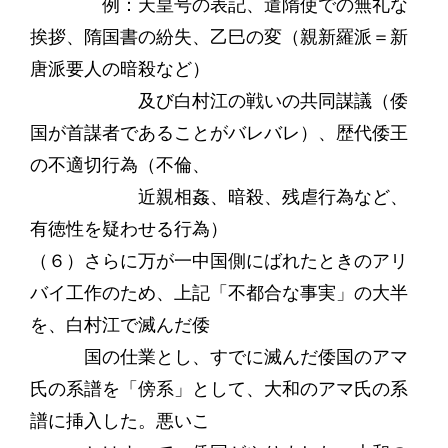
例：天皇号の表記、遣隋使での無礼な
挨拶、隋国書の紛失、乙巳の変（親新羅派＝新
唐派要人の暗殺など）
及び白村江の戦いの共同謀議（倭
国が首謀者であることがバレバレ）、歴代倭王
の不適切行為（不倫、
近親相姦、暗殺、残虐行為など、
有徳性を疑わせる行為）
（６）さらに万が一中国側にばれたときのアリ
バイ工作のため、上記「不都合な事実」の大半
を、白村江で滅んだ倭
国の仕業とし、すでに滅んだ倭国のアマ
氏の系譜を「傍系」として、大和のアマ氏の系
譜に挿入した。悪いこ