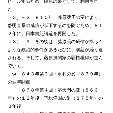
ピールするため、藤原の書として、利用され
た。
（３）－２ ８１０年、藤原薬子の変により、
舒明直系の威信が低下するのを防ぐため、８１
２年に、日本書紀講莚を再開した。
（３）－３ その後は、藤原氏の威信が揺らぐ
ような政治的事件があるたびに、講莚が繰り返
される。そして、藤原摂関家の覇権獲得が進ん
でいく。
例：８４３年第３回：承和の変（８３９年）
の翌年開催
８７８年第４回：応天門の変（８６６
年）の１２年後、下総俘囚の乱（８７５年）の
３年後