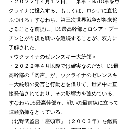
・２０２２年４月１２日、「米軍・NATO軍をウ
クライナに投入する、もしくは、ロシアに直接
ぶつける」すなわち、第三次世界戦争が将来起
きることを前提に、DS最高幹部とロシア・プー
チンとが今後も戦いを継続することが、双方に
了解された。
＜ウクライナのゼレンスキー大統領＞
・２０２２年４月以降では確実なのだが、DS最
高幹部の「肉声」が、ウクライナのゼレンスキ
ー大統領の発言と行動とを借りて、世界中に直
接発信されており、その影響力を強めている。
すなわちDS最高幹部が、戦いの最前線に立って
陣頭指揮をとっている。
（北野武監督「座頭市」（２００３年）を鑑賞