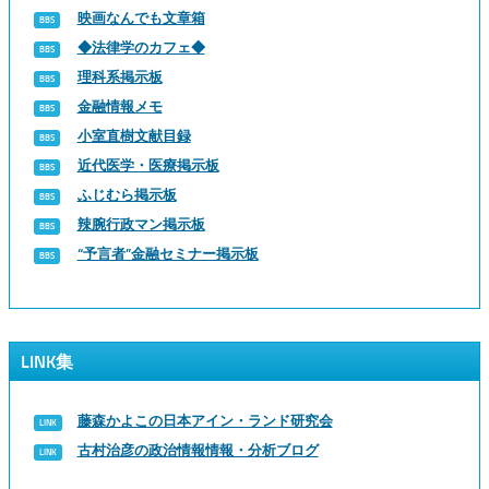
映画なんでも文章箱
◆法律学のカフェ◆
理科系掲示板
金融情報メモ
小室直樹文献目録
近代医学・医療掲示板
ふじむら掲示板
辣腕行政マン掲示板
“予言者”金融セミナー掲示板
LINK集
藤森かよこの日本アイン・ランド研究会
古村治彦の政治情報情報・分析ブログ