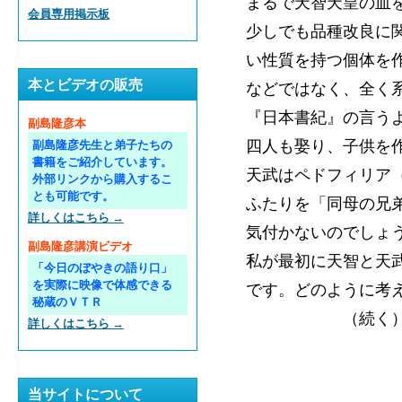
まるで天智天皇の血
会員専用掲示板
少しでも品種改良に
い性質を持つ個体を
本とビデオの販売
などではなく、全く
『日本書紀』の言う
副島隆彦本
四人も娶り、子供を
副島隆彦先生と弟子たちの
書籍をご紹介しています。
天武はペドフィリア
外部リンクから購入するこ
とも可能です。
ふたりを「同母の兄
詳しくはこちら →
気付かないのでしょ
副島隆彦講演ビデオ
私が最初に天智と天
「今日のぼやきの語り口」
を実際に映像で体感できる
です。どのように考
秘蔵のＶＴＲ
（続く
詳しくはこちら →
当サイトについて