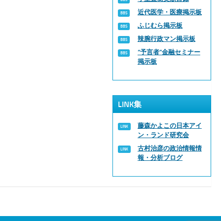
近代医学・医療掲示板
ふじむら掲示板
辣腕行政マン掲示板
“予言者”金融セミナー
掲示板
LINK集
藤森かよこの日本アイ
ン・ランド研究会
古村治彦の政治情報情
報・分析ブログ