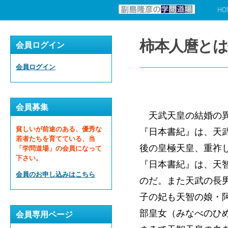
HO
コンテンツへスキップ
柿本人麿とは
会員ログイン
会員ログイン
会員募集
天武天皇の結婚の異
貧しいが前途のある、優秀な
『日本書紀』は、天
若者たちを育てている、当
後の皇極天皇、重祚
「学問道場」の会員になって
下さい。
『日本書紀』は、天
会員のお申し込みはこちら
のだ。また天武の長
子の妃も天智の娘・
部皇女（みなべのひ
会員専用ページ