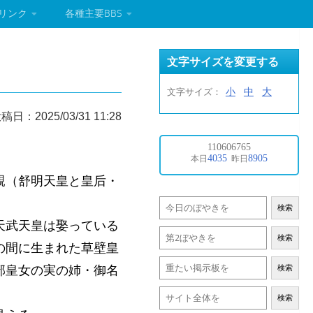
リンク
各種主要BBS
文字サイズを変更する
小
中
大
文字サイズ：
稿日：2025/03/31 11:28
親（舒明天皇と皇后・
検索
天武天皇は娶っている
検索
の間に生まれた草壁皇
部皇女の実の姉・御名
検索
検索