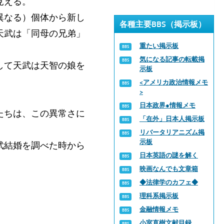
見える。
異なる）個体から新し
各種主要BBS（掲示板）
天武は「同母の兄弟」
重たい掲示板
気になる記事の転載掲
して天武は天智の娘を
示板
<アメリカ政治情報メモ
>
日本政界●情報メモ
たちは、この異常さに
「在外」日本人掲示板
リバータリアニズム掲
示板
武結婚を調べた時から
日本英語の謎を解く
。
映画なんでも文章箱
◆法律学のカフェ◆
理科系掲示板
金融情報メモ
小室直樹文献目録