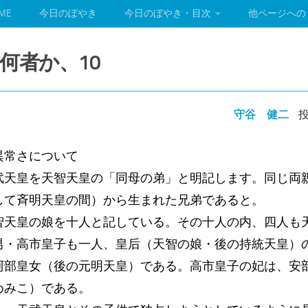
ME
今日のぼやき
今日のぼやき・目次
他ページへの
何者か、10
守谷 健二
投
常さについて
武天皇を天智天皇の「同母の弟」と明記します。同じ両
して斉明天皇の間）から生まれた兄弟であると。
智天皇の娘を十人と記している。その十人の内、四人も
男・高市皇子も一人、皇后（天智の娘・後の持統天皇）
阿部皇女（後の元明天皇）である。高市皇子の妃は、安
めみこ）である。