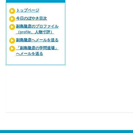
トップページ
今日のぼやき目次
副島隆彦のプロファイル
（profile、人物寸評）
副島隆彦へメールを送る
「副島隆彦の学問道場」
へメールを送る