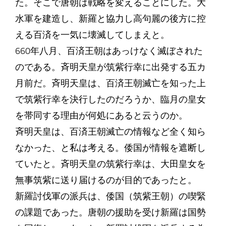
た。そこで唐朝は戦略を変えることにした。大
水軍を建造し、新羅と協力し高句麗の後方に控
える百済を一気に壊滅してしまえと。
660年八月、百済王朝はあっけなく滅ぼされた
のである。斉明天皇が筑紫行幸に出発する五カ
月前だ。斉明天皇は、百済王朝滅亡を知った上
で筑紫行幸を決行したのだろうか、臨月の皇女
を帯同する理由が何処にあると云うのか。
斉明天皇は、百済王朝滅亡の情報など全く知ら
なかった、と私は考える。倭国が情報を遮断し
ていたと。斉明天皇の筑紫行幸は、大田皇女を
無事筑紫に送り届けるのが目的であったと。
新羅討伐軍の派兵は、倭国（筑紫王朝）の喫緊
の課題であった。唐朝の援助を受け新羅は国勢