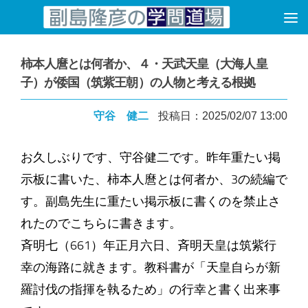
コンテンツへスキップ
柿本人麿とは何者か、４・天武天皇（大海人皇
子）が倭国（筑紫王朝）の人物と考える根拠
守谷 健二
投稿日：2025/02/07 13:00
お久しぶりです、守谷健二です。昨年重たい掲
示板に書いた、柿本人麿とは何者か、3の続編で
す。副島先生に重たい掲示板に書くのを禁止さ
れたのでこちらに書きます。
斉明七（661）年正月六日、斉明天皇は筑紫行
幸の海路に就きます。教科書が「天皇自らが新
羅討伐の指揮を執るため」の行幸と書く出来事