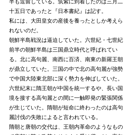
半も逗留している。筑紫に到着したのは三月二
十五日であったと『日本書紀』は記す。
私には、大田皇女の産後を養ったとしか考えら
れないのだ。
朝鮮半島戦況は逼迫していた。六世紀・七世紀
前半の朝鮮半島は三国鼎立時代と呼ばれてい
る。北に高句麗、南西に百済、南東の新羅王朝
が鼎立していた。三国の中で北の高句麗が強勢
で中国大陸東北部に深く勢力を伸ばしていた。
六世紀末に隋王朝が中国を統一するや、長い国
境を接する高句麗との間に一触即発の緊張関係
が生じていた。隋朝が短命に終わったのは高句
麗討伐の失敗によると言われている。
隋朝と唐朝の交代は、王朝内革命のようなもの