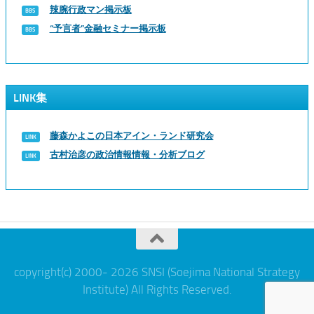
辣腕行政マン掲示板
“予言者”金融セミナー掲示板
LINK集
藤森かよこの日本アイン・ランド研究会
古村治彦の政治情報情報・分析ブログ
copyright(c) 2000- 2026 SNSI (Soejima National Strategy
Institute) All Rights Reserved.