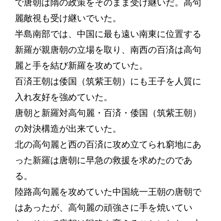
で唐朝は隋の政策をそのまま受け継いだ。高句
麗敵視も受け継いでいた。
半島南部では、中国に最も遠い南東に位置する
新羅が親唐朝の立場を取り、南西の百済は高句
麗と手を結び新羅を攻めていた。
百済王朝は倭国（筑紫王朝）にも王子を人質に
入れ友好を強めていた。
唐朝と新羅対高句麗・百済・倭国（筑紫王朝）
の対決構造が出来ていた。
北の高句麗と西の百済に攻め立てられ窮地にあ
った新羅は唐朝に早急の救援を求めたのであ
る。
陸路高句麗を攻めていた中国統一王朝の唐朝で
はあったが、高句麗の頑強さに手を焼いてい