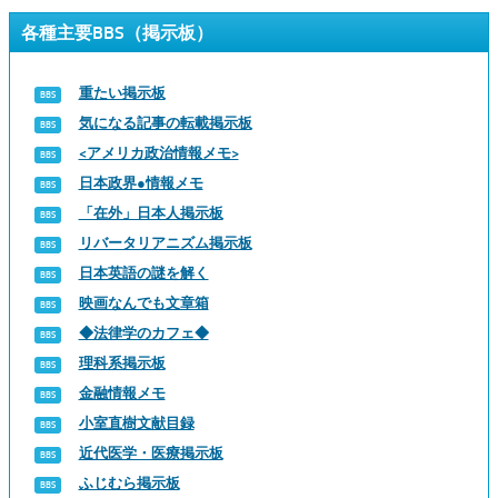
各種主要BBS（掲示板）
重たい掲示板
気になる記事の転載掲示板
<アメリカ政治情報メモ>
日本政界●情報メモ
「在外」日本人掲示板
リバータリアニズム掲示板
日本英語の謎を解く
映画なんでも文章箱
◆法律学のカフェ◆
理科系掲示板
金融情報メモ
小室直樹文献目録
近代医学・医療掲示板
ふじむら掲示板