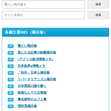
検索
検索
各種主要BBS（掲示板）
重たい掲示板
気になる記事の転載掲示板
<アメリカ政治情報メモ>
日本政界●情報メモ
「在外」日本人掲示板
リバータリアニズム掲示板
日本英語の謎を解く
映画なんでも文章箱
◆法律学のカフェ◆
理科系掲示板