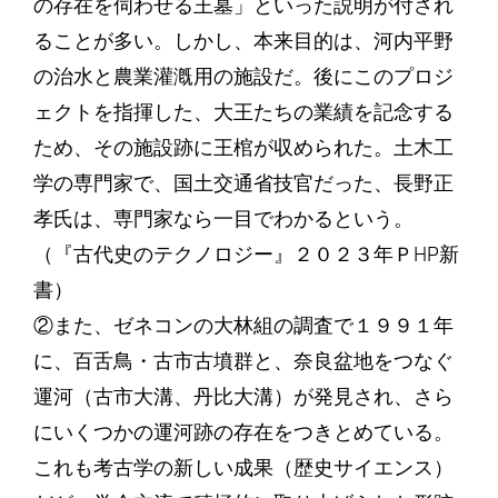
の存在を伺わせる王墓」といった説明が付され
ることが多い。しかし、本来目的は、河内平野
の治水と農業灌漑用の施設だ。後にこのプロジ
ェクトを指揮した、大王たちの業績を記念する
ため、その施設跡に王棺が収められた。土木工
学の専門家で、国土交通省技官だった、長野正
孝氏は、専門家なら一目でわかるという。
（『古代史のテクノロジー』２０２３年ＰHP新
書）
②また、ゼネコンの大林組の調査で１９９１年
に、百舌鳥・古市古墳群と、奈良盆地をつなぐ
運河（古市大溝、丹比大溝）が発見され、さら
にいくつかの運河跡の存在をつきとめている。
これも考古学の新しい成果（歴史サイエンス）