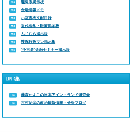
理科系掲示板
金融情報メモ
小室直樹文献目録
近代医学・医療掲示板
ふじむら掲示板
辣腕行政マン掲示板
“予言者”金融セミナー掲示板
LINK集
藤森かよこの日本アイン・ランド研究会
古村治彦の政治情報情報・分析ブログ