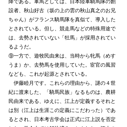
降である。軍馬としては、日本陸軍騎馬隊の創
設者、秋山好古（坂の上の雲の秋山真之のお兄
ちゃん）がフランス騎馬隊を真似て、導入した
とされている。但し、競走馬などの特殊用途で
は、去勢されていない「牡馬」が採用されてい
るようだ。
⑨一方で、遊牧民由来は、当時から牝馬（めす
うま）か、去勢馬を使用していた。宦官の風習
なども、これが起源とされている。
伊藤睦月です。これらの理由から、謎の４世
紀に渡来した、「騎馬民族」なるものは、農耕
民由来である、ゆえに、江上が定義するそれと
は別（江上は生涯この定義にこだわった）であ
るとされ、日本考古学会は正式に江上説を否定