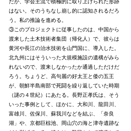
だが、学会主流で積極的に取り上げられた形跡
はない。そのうちなし崩し的に認知されるだろ
う。私の推論を進める。
③このプロジェクトに従事したのは、中国から
渡来した土木技術者集団（帰化人）で、彼らは
黄河や長江の治水技術を山門国に、導入した。
北九州にはそういった大規模施設の遺構がみら
れないので、渡来しなかったか通過しただけだ
ろう。ちょうど、高句麗の好太王と倭の五王
が、朝鮮半島南部で死闘を繰り返していた時期
（謎の４世紀）にあたる。長野正孝氏は、そう
いった事例として、ほかに、大和川、龍田川、
富雄川、佐保川、蘇我川などを結ぶ、「奈良
湖」や、京都巨椋池、岡山穴の海と津寺遺跡な