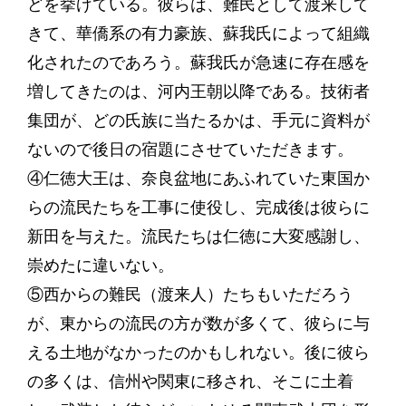
どを挙げている。彼らは、難民として渡来して
きて、華僑系の有力豪族、蘇我氏によって組織
化されたのであろう。蘇我氏が急速に存在感を
増してきたのは、河内王朝以降である。技術者
集団が、どの氏族に当たるかは、手元に資料が
ないので後日の宿題にさせていただきます。
④仁徳大王は、奈良盆地にあふれていた東国か
らの流民たちを工事に使役し、完成後は彼らに
新田を与えた。流民たちは仁徳に大変感謝し、
崇めたに違いない。
⑤西からの難民（渡来人）たちもいただろう
が、東からの流民の方が数が多くて、彼らに与
える土地がなかったのかもしれない。後に彼ら
の多くは、信州や関東に移され、そこに土着