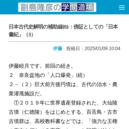
コンテンツへスキップ
日本古代史解明の補助線(6):：傍証としての「日本
書紀」（3）
伊藤
投稿日：2025/01/09 10:04
伊藤睦月です。前回の続き。
２ 奈良盆地の「人口爆発」(続）
２－（２）巨大前方後円墳は、古代の治水・農
業灌漑施設だ。
①２０１９年に世界遺産登録された、大仙陵
古墳（仁徳陵）をはじめとする、百舌鳥・古市
古墳群は、高校教科書などでは、「強力な王権