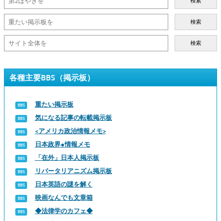
検索
検索
検索
各種主要BBS（掲示板）
重たい掲示板
気になる記事の転載掲示板
<アメリカ政治情報メモ>
日本政界●情報メモ
「在外」日本人掲示板
リバータリアニズム掲示板
日本英語の謎を解く
映画なんでも文章箱
◆法律学のカフェ◆