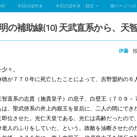
ME
今日のぼやき
今日のぼやき・目次
他ページへの
明の補助線(10) 天武直系から、天
伊藤
投
を少々。
称徳が７７０年に死亡したことによって、吉野盟約の６
天智直系の志貴（施貴皇子）の息子、白壁王（７０９－
ちは、聖武傍系の井上内親王を皇后に、二人の間にでき
に即位させた。光仁天皇である。光仁は高齢だったので
け老人のふりをしていた、という。政敵を油断させたの