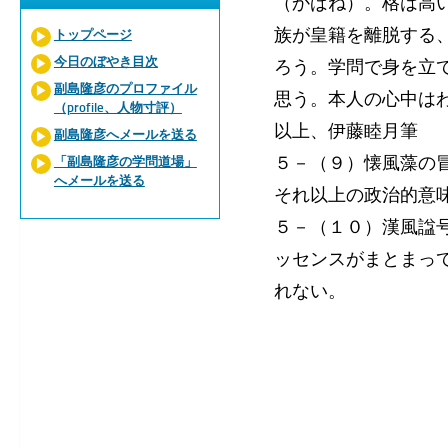
（かばね）。格は高
族が皇籍を離脱する
トップページ
今日のぼやき目次
ろう。学問で身を立
副島隆彦のプロファイル
思う。本人の心中は
（profile、人物寸評）
以上、伊藤睦月筆
副島隆彦へメールを送る
５－（９）懐風藻の
「副島隆彦の学問道場」
へメールを送る
それ以上の政治的意
５－（１０）漢風諡
ッセンスがまとまっ
れない。