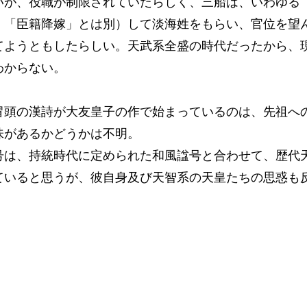
いが、役職が制限されていたらしく、三船は、いわゆる
、「臣籍降嫁」とは別）して淡海姓をもらい、官位を望
てようともしたらしい。天武系全盛の時代だったから、
わからない。
冒頭の漢詩が大友皇子の作で始まっているのは、先祖へ
味があるかどうかは不明。
号は、持統時代に定められた和風諡号と合わせて、歴代
ていると思うが、彼自身及び天智系の天皇たちの思惑も