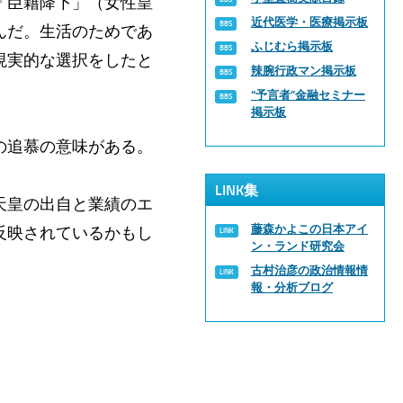
「臣籍降下」（女性皇
近代医学・医療掲示板
んだ。生活のためであ
ふじむら掲示板
現実的な選択をしたと
辣腕行政マン掲示板
“予言者”金融セミナー
掲示板
の追慕の意味がある。
LINK集
天皇の出自と業績のエ
藤森かよこの日本アイ
反映されているかもし
ン・ランド研究会
古村治彦の政治情報情
報・分析ブログ