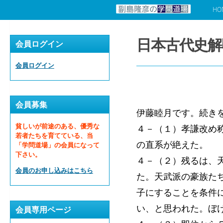
HO
コンテンツへスキップ
日本古代史解
会員ログイン
会員ログイン
会員募集
伊藤睦月です。続き
貧しいが前途のある、優秀な
４－（１）孝謙改め
若者たちを育てている、当
の直系が絶えた。
「学問道場」の会員になって
下さい。
４－（２）残るは、
会員のお申し込みはこちら
た。天武派の豪族た
子にすることを条件
い、と思われた。ぼ
会員専用ページ