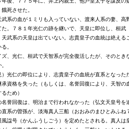
５年後、７７５年に、井上内親王、他戸皇太子を謀反の
、餓死させた。
天武系の血が１ミリも入っていない、渡来人系の妻、高
てた。７８１年光仁の跡を継いで、天皇に即位し、桓武
、天武系の天皇は出ていない。志貴皇子の血統は絶える
いる。
イズ、光仁、桓武で天智系が完全復活したが、そのとき
か。
見）光仁の即位により、志貴皇子の血統が直系となった
継承資格を失った（もしくは、名誉回復により、天智の
するため）
の名誉回復は、明治まで行われなかった（弘文天皇号を
の直系の曽孫が、淡海真人三船（おおみのまひとみふね
漢風諡号（かんふうしごう）を定めたとされる。真人は