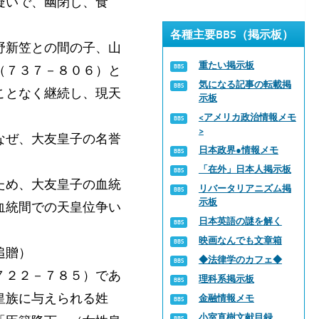
疑いで、幽閉し、食
各種主要BBS（掲示板）
野新笠との間の子、山
重たい掲示板
（７３７－８０６）と
気になる記事の転載掲
ことなく継続し、現天
示板
<アメリカ政治情報メモ
>
なぜ、大友皇子の名誉
日本政界●情報メモ
「在外」日本人掲示板
ため、大友皇子の血統
リバータリアニズム掲
示板
血統間での天皇位争い
日本英語の謎を解く
映画なんでも文章箱
追贈）
◆法律学のカフェ◆
７２２－７８５）であ
理科系掲示板
皇族に与えられる姓
金融情報メモ
小室直樹文献目録