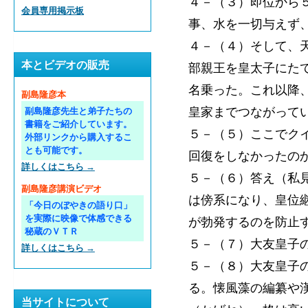
４－（３）即位から
会員専用掲示板
事、水を一切与えず
４－（４）そして、
本とビデオの販売
部親王を皇太子にた
名乗った。これ以降
副島隆彦本
皇家までつながって
副島隆彦先生と弟子たちの
書籍をご紹介しています。
５－（５）ここでク
外部リンクから購入するこ
とも可能です。
回復をしなかったの
詳しくはこちら →
５－（６）答え（私
副島隆彦講演ビデオ
は傍系になり、皇位
「今日のぼやきの語り口」
を実際に映像で体感できる
が勃発するのを防止
秘蔵のＶＴＲ
５－（７）大友皇子
詳しくはこちら →
５－（８）大友皇子
る。懐風藻の編纂や
当サイトについて