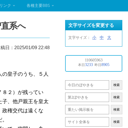
リンク
各種主要BBS
智直系へ
文字サイズを変更する
小
中
大
文字サイズ：
稿日：2025/01/09 22:48
人の皇子のうち、５人
検索
７８２）が残ってい
検索
た子、他戸親王を皇太
、政権交代は遠くな
検索
だ。
検索