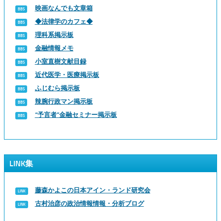
映画なんでも文章箱
◆法律学のカフェ◆
理科系掲示板
金融情報メモ
小室直樹文献目録
近代医学・医療掲示板
ふじむら掲示板
辣腕行政マン掲示板
“予言者”金融セミナー掲示板
LINK集
藤森かよこの日本アイン・ランド研究会
古村治彦の政治情報情報・分析ブログ