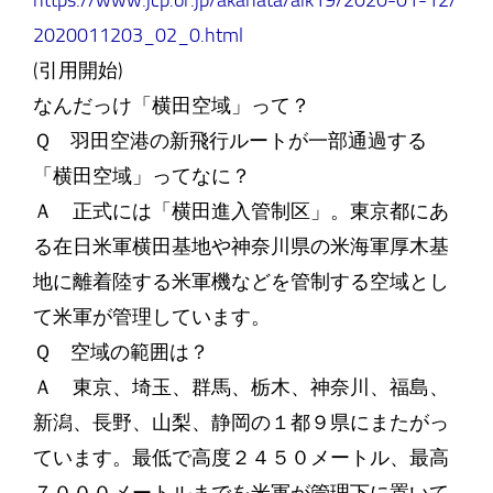
https://www.jcp.or.jp/akahata/aik19/2020-01-12/
2020011203_02_0.html
(引用開始)
なんだっけ「横田空域」って？
Ｑ 羽田空港の新飛行ルートが一部通過する
「横田空域」ってなに？
Ａ 正式には「横田進入管制区」。東京都にあ
る在日米軍横田基地や神奈川県の米海軍厚木基
地に離着陸する米軍機などを管制する空域とし
て米軍が管理しています。
Ｑ 空域の範囲は？
Ａ 東京、埼玉、群馬、栃木、神奈川、福島、
新潟、長野、山梨、静岡の１都９県にまたがっ
ています。最低で高度２４５０メートル、最高