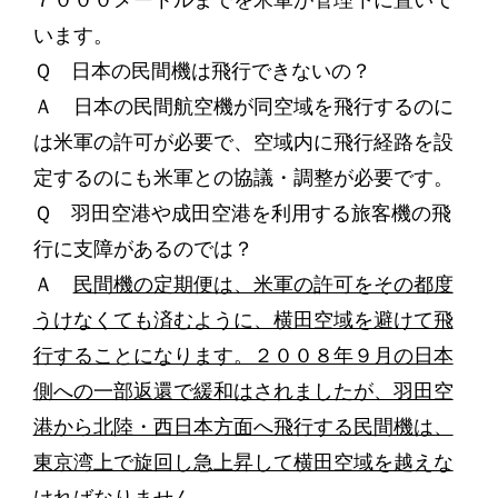
７０００メートルまでを米軍が管理下に置いて
います。
Ｑ 日本の民間機は飛行できないの？
Ａ 日本の民間航空機が同空域を飛行するのに
は米軍の許可が必要で、空域内に飛行経路を設
定するのにも米軍との協議・調整が必要です。
Ｑ 羽田空港や成田空港を利用する旅客機の飛
行に支障があるのでは？
Ａ
民間機の定期便は、米軍の許可をその都度
うけなくても済むように、横田空域を避けて飛
行することになります。２００８年９月の日本
側への一部返還で緩和はされましたが、羽田空
港から北陸・西日本方面へ飛行する民間機は、
東京湾上で旋回し急上昇して横田空域を越えな