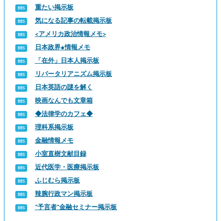
重たい掲示板
気になる記事の転載掲示板
<アメリカ政治情報メモ>
日本政界●情報メモ
「在外」日本人掲示板
リバータリアニズム掲示板
日本英語の謎を解く
映画なんでも文章箱
◆法律学のカフェ◆
理科系掲示板
金融情報メモ
小室直樹文献目録
近代医学・医療掲示板
ふじむら掲示板
辣腕行政マン掲示板
“予言者”金融セミナー掲示板