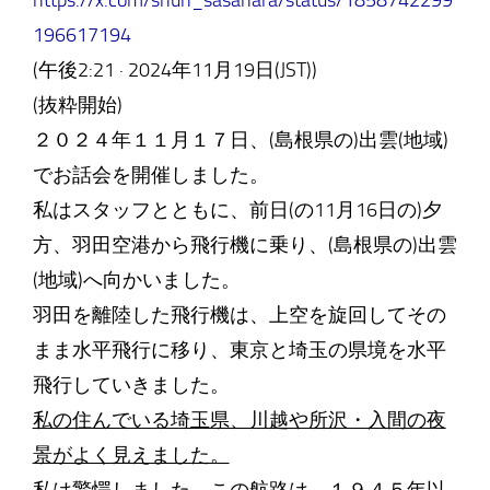
https://x.com/shun_sasahara/status/1858742299
196617194
(午後2:21 · 2024年11月19日(JST))
(抜粋開始)
２０２４年１１月１７日、(島根県の)出雲(地域)
でお話会を開催しました。
私はスタッフとともに、前日(の11月16日の)夕
方、羽田空港から飛行機に乗り、(島根県の)出雲
(地域)へ向かいました。
羽田を離陸した飛行機は、上空を旋回してその
まま水平飛行に移り、東京と埼玉の県境を水平
飛行していきました。
私の住んでいる埼玉県、川越や所沢・入間の夜
景がよく見えました。