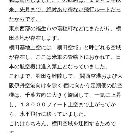
私は驚愕しました。この航路は、１９４５年以
来、先月まで、絶対あり得ない飛行ルートだっ
たからです。
東京西部の福生市や瑞穂町などにまたがり、横
田基地が存在します。
横田基地上空には「横田空域」と呼ばれる空域
が存在し、ここは米軍の管轄下におかれて、日
本の航空機は進入禁止となっていました。
これまで、羽田を離陸して、(関西空港および大
阪伊丹空港向けを除く)西に向かう定期便の航空
機は、千葉方向に大きく旋回して、一気に上昇
し、１３０００フィート上空まで上がってか
ら、水平飛行に移っていました。
これはもちろん、横田空域を迂回するためで