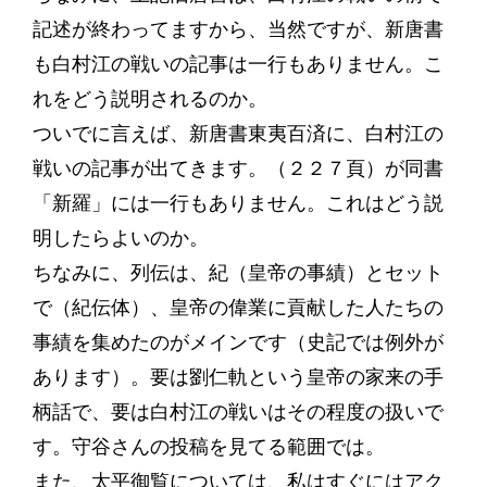
記述が終わってますから、当然ですが、新唐書
も白村江の戦いの記事は一行もありません。こ
れをどう説明されるのか。
ついでに言えば、新唐書東夷百済に、白村江の
戦いの記事が出てきます。（２２７頁）が同書
「新羅」には一行もありません。これはどう説
明したらよいのか。
ちなみに、列伝は、紀（皇帝の事績）とセット
で（紀伝体）、皇帝の偉業に貢献した人たちの
事績を集めたのがメインです（史記では例外が
あります）。要は劉仁軌という皇帝の家来の手
柄話で、要は白村江の戦いはその程度の扱いで
す。守谷さんの投稿を見てる範囲では。
また、太平御覧については、私はすぐにはアク