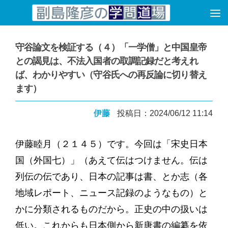
コンテンツへスキップ
守谷論文を検証する（４）「一学僧」と中国皇帝
との謁見は、不法入国者の取調記録だと考えれ
ば、わかりやすい（守谷氏への再反論に切り替え
ます）
伊藤
投稿日：2024/06/12 11:14
伊藤睦月（２１４５）です。今回は「宋史日本
国（外国七）」（あえて伝はつけません。伝は
列伝の伝であり、日本の記事は書、とか志（各
地域レポート、ニュース記録のようなもの）と
かに分類されるものだから。正史の中の扱いは
低い。これからも日本側から新唐書の編纂を依