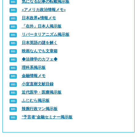
気になる記事の転載掲示板
<アメリカ政治情報メモ>
日本政界●情報メモ
「在外」日本人掲示板
リバータリアニズム掲示板
日本英語の謎を解く
映画なんでも文章箱
◆法律学のカフェ◆
理科系掲示板
金融情報メモ
小室直樹文献目録
近代医学・医療掲示板
ふじむら掲示板
辣腕行政マン掲示板
“予言者”金融セミナー掲示板