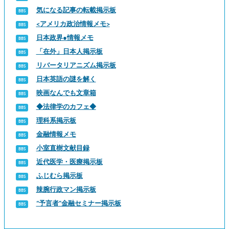
気になる記事の転載掲示板
<アメリカ政治情報メモ>
日本政界●情報メモ
「在外」日本人掲示板
リバータリアニズム掲示板
日本英語の謎を解く
映画なんでも文章箱
◆法律学のカフェ◆
理科系掲示板
金融情報メモ
小室直樹文献目録
近代医学・医療掲示板
ふじむら掲示板
辣腕行政マン掲示板
“予言者”金融セミナー掲示板