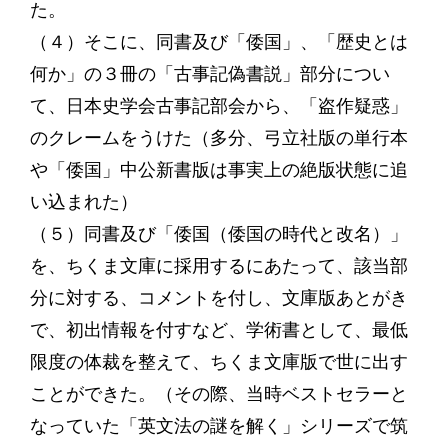
た。
（４）そこに、同書及び「倭国」、「歴史とは
何か」の３冊の「古事記偽書説」部分につい
て、日本史学会古事記部会から、「盗作疑惑」
のクレームをうけた（多分、弓立社版の単行本
や「倭国」中公新書版は事実上の絶版状態に追
い込まれた）
（５）同書及び「倭国（倭国の時代と改名）」
を、ちくま文庫に採用するにあたって、該当部
分に対する、コメントを付し、文庫版あとがき
で、初出情報を付すなど、学術書として、最低
限度の体裁を整えて、ちくま文庫版で世に出す
ことができた。（その際、当時ベストセラーと
なっていた「英文法の謎を解く」シリーズで筑