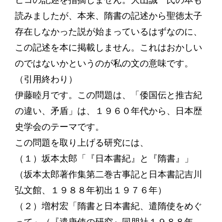
ヒコの記述を指摘しません。大山誠一氏の本も
読みましたが、本来、隋書の記述から聖徳太子
存在しなかった説が始まっているはずなのに、
この記述を本に掲載しません。これはおかしい
のではないかというのが私の文の意味です。
（引用終わり）
伊藤睦月です。この問題は、「倭国伝と推古紀
の違い、矛盾」は、１９６０年代から、日本歴
史学会のテーマです。
この問題を取り上げる研究には、
（１）坂本太郎「『日本書紀』と『隋書』」
（坂本太郎著作集第二巻古事記と日本書記吉川
弘文館、１９８８年初出１９７６年）
（２）増村宏「隋書と日本書紀、遣隋使をめぐ