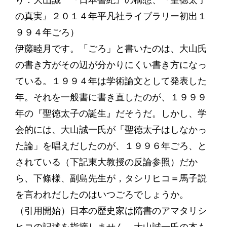
り：大山誠一『日本書紀』の構想、『聖徳太子
の真実』２０１４年平凡社ライブラリー初出１
９９４年ごろ）
伊藤睦月です。「ごろ」と書いたのは、大山氏
の書き方がその辺が分かりにくい書き方になっ
ている。１９９４年は学術論文として発表した
年。それを一般書に書き直したのが、１９９９
年の『聖徳太子の誕生』だそうだ。しかし、学
会的には、大山誠一氏が「聖徳太子はしなかっ
た論」を唱えだしたのが、１９９６年ごろ、と
されている（下記東大教授の反論参照）だか
ら、下條様、副島先生が，タシリヒコ＝馬子説
を言われだしたのはいつごろでしょうか。
（引用開始）日本の歴史家は隋書のアマタリシ