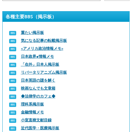
各種主要BBS（掲示板）
重たい掲示板
気になる記事の転載掲示板
<アメリカ政治情報メモ>
日本政界●情報メモ
「在外」日本人掲示板
リバータリアニズム掲示板
日本英語の謎を解く
映画なんでも文章箱
◆法律学のカフェ◆
理科系掲示板
金融情報メモ
小室直樹文献目録
近代医学・医療掲示板