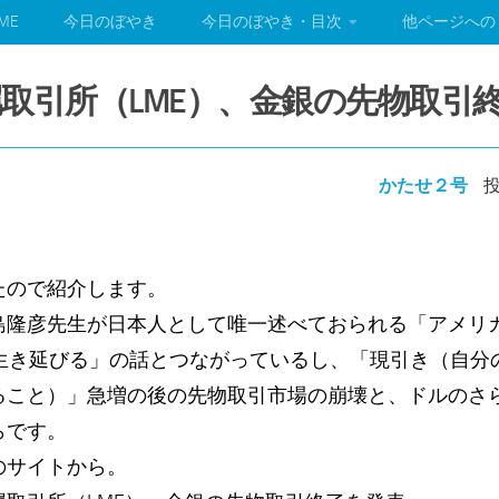
ME
今日のぼやき
今日のぼやき・目次
他ページへの
取引所（LME）、金銀の先物取引
かたせ２号
投
たので紹介します。
島隆彦先生が日本人として唯一述べておられる「アメリカ
で生き延びる」の話とつながっているし、「現引き（自分
ること）」急増の後の先物取引市場の崩壊と、ドルのさ
らです。
のサイトから。