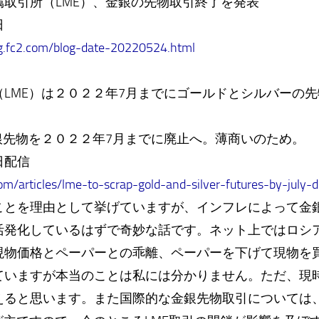
取引所（LME）、金銀の先物取引終了を発表
日
log.fc2.com/blog-date-20220524.html
LME）は２０２２年7月までにゴールドとシルバーの
銀先物を２０２２年7月までに廃止へ。薄商いのため。
日配信
/articles/lme-to-scrap-gold-and-silver-futures-by-july-du
とを理由として挙げていますが、インフレによって金
活発化しているはずで奇妙な話です。ネット上ではロシ
現物価格とペーパーとの乖離、ペーパーを下げて現物を
ていますが本当のことは私には分かりません。ただ、現
えると思います。また国際的な金銀先物取引については