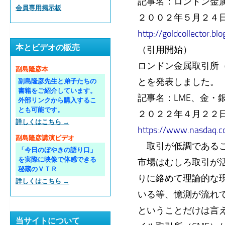
記事名：ロンドン金属
会員専用掲示板
２００２年５月２４
http://goldcollector.b
本とビデオの販売
（引用開始）
ロンドン金属取引所（
副島隆彦本
とを発表しました。
副島隆彦先生と弟子たちの
書籍をご紹介しています。
記事名：LME、金・
外部リンクから購入するこ
とも可能です。
２０２２年４月２２
詳しくはこちら →
https://www.nasdaq.com
副島隆彦講演ビデオ
取引が低調であるこ
「今日のぼやきの語り口」
を実際に映像で体感できる
市場はむしろ取引が
秘蔵のＶＴＲ
りに絡めて理論的な
詳しくはこちら →
いる等、憶測が流れ
ということだけは言
当サイトについて