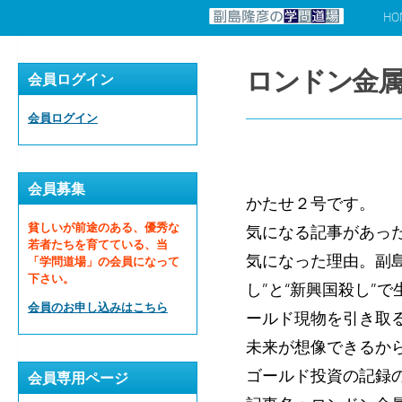
HO
コンテンツへスキップ
ロンドン金属
会員ログイン
会員ログイン
会員募集
かたせ２号です。
貧しいが前途のある、優秀な
気になる記事があっ
若者たちを育てている、当
気になった理由。副
「学問道場」の会員になって
下さい。
し”と“新興国殺し”
会員のお申し込みはこちら
ールド現物を引き取
未来が想像できるか
ゴールド投資の記録
会員専用ページ