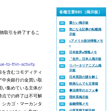
各種主要BBS（掲示板）
重たい掲示板
気になる記事の転載掲
先物取引を終了するこ
示板
<アメリカ政治情報メモ
>
日本政界●情報メモ
「在外」日本人掲示板
e-to-thin-activity
リバータリアニズム掲
示板
銀を含むコモディティ
日本英語の謎を解く
ア中央銀行の金買い取
映画なんでも文章箱
買い集めている主体が
◆法律学のカフェ◆
時点での終了は不可解
理科系掲示板
、シカゴ・マーカンタ
金融情報メモ
小室直樹文献目録