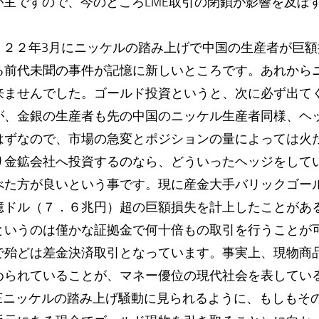
が主ですので、今のところLME取引の閉鎖が影響を及ぼ
０２２年3月にニッケルの踏み上げで中国の生産者が巨
る前代未聞の事件が記憶に新しいところです。あれから
来ませんでした。ゴールド投資というと、次に必ず出て
が、金銀の生産者も先の中国のニッケル生産者同様、ヘ
はずなので、市場の急変とポジションの量によっては火
り金鉱会社へ投資するのなら、どういったヘッジをして
べた方が良いという事です。現に産金大手バリックゴー
億ドル（７．６兆円）超の巨額損失を計上したことがあ
いうのは僅かな証拠金で何十倍もの取引を行うことが
で殆どは差金決済取引となっています。事実上、現物商
められていることが、マネー優位の現代社会を表してい
MEニッケルの踏み上げ騒動に見られるように、もしもそ