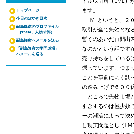
イル取引所（CME）
ます。
トップページ
今日のぼやき目次
LMEというと、２
副島隆彦のプロファイル
取引が全て無効とな
（profile、人物寸評）
暫くのあいだ再開出
副島隆彦へメールを送る
なのかという話です
「副島隆彦の学問道場」
へメールを送る
売り持ちをしている
燻っています。つま
ことを事前によく調
の踏み上げで６００
ところで先物市場と
引きするのは極少数
ーの潮流によって決
し現実問題としてL