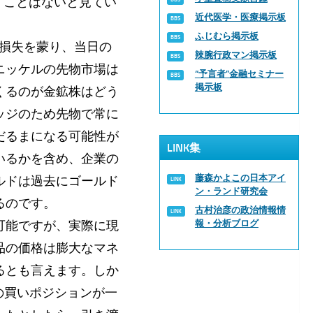
すことはないと見てい
近代医学・医療掲示板
ふじむら掲示板
額損失を蒙り、当日の
辣腕行政マン掲示板
ニッケルの先物市場は
“予言者”金融セミナー
掲示板
くるのが金鉱株はどう
ッジのため先物で常に
だるまになる可能性が
LINK集
いるかを含め、企業の
藤森かよこの日本アイ
ルドは過去にゴールド
ン・ランド研究会
るのです。
古村治彦の政治情報情
可能ですが、実際に現
報・分析ブログ
品の価格は膨大なマネ
るとも言えます。しか
の買いポジションが一