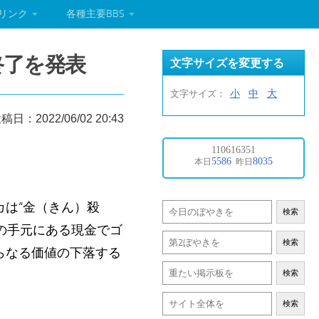
リンク
各種主要BBS
終了を発表
文字サイズを変更する
小
中
大
文字サイズ：
稿日：2022/06/02 20:43
は“金（きん）殺
検索
の手元にある現金でゴ
検索
らなる価値の下落する
検索
検索