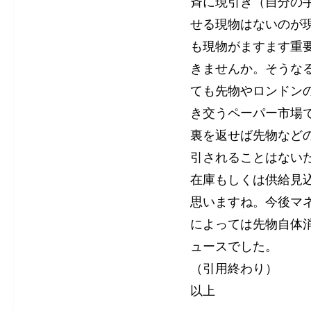
斉に現引き（自分の
せる現物はないのが
も現物がますます重
きませんか。そうな
ても先物やロンドン
き交うペーパー市場
裏を返せば先物など
引されることはない
在庫もしくは供給見
思いますね。今後マ
によっては先物自体
ュースでした。
（引用終わり）
以上