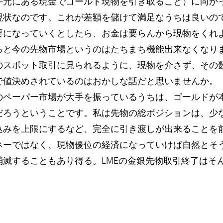
手元にある現金でゴールド現物を引き取ること）に向か
現状なのです。これが差額を儲けて満足なうちは良いの
要になっていくとしたら、お金は要らんから現物をくれ
ると今の先物市場というのはたちまち機能出来なくなり
のスポット取引に見られるように、現物を介さず、その
で値決めされているのはおかしな話だと思いませんか。
のペーパー市場が大手を振っているうちは、ゴールドが
だろうということです。私は先物の総ポジションは、少
込みを上限にするなど、完全に引き渡しが出来ることを
ネーではなく、現物優位の経済になっていけば自然とそ
消滅することもあり得る。LMEの金銀先物取引終了はそ