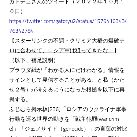
ガトチュさんのツイート（２０２２年１０月１
０日）
https://twitter.com/gatotyu2/status/15794163434
76342784
【
スターリンクの不調・クリミア大橋の爆破テ
ロに合わせて、ロシア軍は狙ってきたな。
】
（以下、補足説明）
プラウダ紙が「わかる人にだけわかる」情報を
サインとして発信することがある、と私（かた
せ２号）が考えるようになった根拠を以下に再
掲する。
ふじむら掲示板[236]「ロシアのウクライナ軍事
行動を巡る世界の動きを「戦争犯罪(war crim
e)」「ジェノサイド（genocide）」の言葉の対比