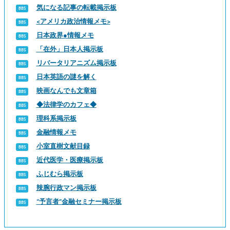
気になる記事の転載掲示板
<アメリカ政治情報メモ>
日本政界●情報メモ
「在外」日本人掲示板
リバータリアニズム掲示板
日本英語の謎を解く
映画なんでも文章箱
◆法律学のカフェ◆
理科系掲示板
金融情報メモ
小室直樹文献目録
近代医学・医療掲示板
ふじむら掲示板
辣腕行政マン掲示板
“予言者”金融セミナー掲示板