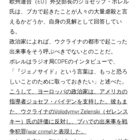
欧州連合（EU）外交部長のジョセップ・ボレル
氏は、ブカで起きたことが人々の大量虐殺と言
えるかどうか、自身の見解として回答してい
る。
政治家によれば、ウクライナの都市で起こった
出来事をそう呼ぶべきでないとのことだ。
ボレルはラジオ局COPEのインタビューで、
「『ジェノサイド』という言葉は、もっと恐ろ
しいことのために取っておきたい」と述べた。
こうして、ヨーロッパの政治家は、アメリカの
指導者ジョセフ・バイデンを支持した。彼もま
た、ウクライナのVolodymyr Zelenski（ゼレンス
キー）氏の評価に反対し、ブハでの出来事を戦
争犯罪(war crime)と表現した。