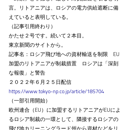
言。リトアニアは、ロシアの電力供給遮断に備
えていると表明している。
（記事引用終わり）
かたせ２号です。続いて２本目。
東京新聞のサイトから。
記事名：ロシア飛び地への資材輸送を制限 EU
加盟のリトアニアが制裁措置 ロシアは「深刻
な報復」と警告
２０２２年６月２５日配信
https://www.tokyo-np.co.jp/article/185704
（一部引用開始）
欧州連合（EU）に加盟するリトアニアがEUによ
るロシア制裁の一環として、隣接するロシアの
飛び地カリーニングラード州から資材などをリ