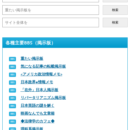
検索
検索
各種主要BBS（掲示板）
重たい掲示板
気になる記事の転載掲示板
<アメリカ政治情報メモ>
日本政界●情報メモ
「在外」日本人掲示板
リバータリアニズム掲示板
日本英語の謎を解く
映画なんでも文章箱
◆法律学のカフェ◆
理科系掲示板