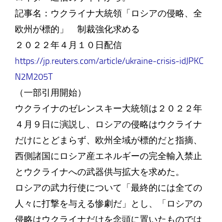
記事名：ウクライナ大統領「ロシアの侵略、全
欧州が標的」 制裁強化求める
２０２２年４月１０日配信
https://jp.reuters.com/article/ukraine-crisis-idJPKC
N2M205T
（一部引用開始）
ウクライナのゼレンスキー大統領は２０２２年
４月９日に演説し、ロシアの侵略はウクライナ
だけにとどまらず、欧州全域が標的だと指摘、
西側諸国にロシア産エネルギーの完全輸入禁止
とウクライナへの武器供与拡大を求めた。
ロシアの武力行使について「最終的には全ての
人々に打撃を与える惨劇だ」とし、「ロシアの
侵略はウクライナだけを念頭に置いたものでは