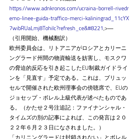
https://www.adnkronos.com/ucraina-borrell-rivedr
emo-linee-guida-traffico-merci-kaliningrad_11cYX
7wibRUaLmj8Tohilc?refresh_ce&#8221
;>―
（引用開始、機械翻訳）
欧州委員会は、リトアニアがロシアとカリーニ
ングラード州間の物資輸送を妨害し、モスクワ
の脅迫的反応を引き起こしたEU制裁ガイドライ
ンを「見直す」予定である。これは、ブリュッ
セルで開催された欧州理事会の傍聴席で、EUの
ジョセップ・ボレル上級代表が述べたものであ
る。（かたせ２号注追記：ファイナンシャル・
タイムズの別の記事によれば、この発言は２０
２２年６月２３日になされました。）
「カリニングラードは封鎖されない」とボレル