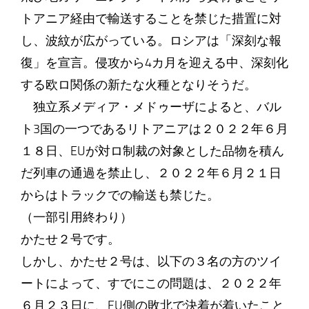
トアニア経由で輸送することを禁じた措置に対
し、波紋が広がっている。ロシアは「深刻な報
復」を宣言。侵攻から4カ月を迎える中、深刻化
する欧ロ関係の新たな火種となりそうだ。
独立系メディア・メドゥーザによると、バル
ト3国の一つであるリトアニアは２０２２年６月
１８日、EUが対ロ制裁の対象とした品物を積ん
だ列車の通過を禁止し、２０２２年６月２１日
からはトラックでの輸送も禁じた。
（一部引用終わり）
かたせ２号です。
しかし、かたせ２号は、以下の３名の方のツイ
ートによって、すでにこの問題は、２０２２年
６月２３日に、EU側の敗北で決着が着いたこと