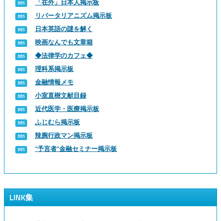
「在外」日本人掲示板
リバータリアニズム掲示板
日本英語の謎を解く
映画なんでも文章箱
◆法律学のカフェ◆
理科系掲示板
金融情報メモ
小室直樹文献目録
近代医学・医療掲示板
ふじむら掲示板
辣腕行政マン掲示板
“予言者”金融セミナー掲示板
LINK集