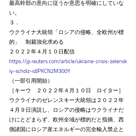
最高幹部の意向に従うか意思を明確にしていな
い。
３．
ウクライナ大統領「ロシアの侵略、全欧州が標
的」 制裁強化求める
２０２２年４月１０日配信
https://jp.reuters.com/article/ukraine-crisis-zelensk
iy-scholz-idJPKCN2M300Y
（一部引用開始）
［キーウ ２０２２年４月１０日 ロイター］
ウクライナのゼレンスキー大統領は２０２２年
４月９日演説し、ロシアの侵略はウクライナだ
けにとどまらず、欧州全域が標的だと指摘、西
側諸国にロシア産エネルギーの完全輸入禁止と