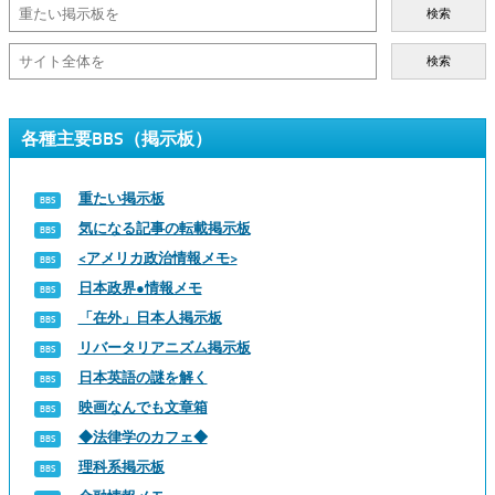
検索
検索
各種主要BBS（掲示板）
重たい掲示板
気になる記事の転載掲示板
<アメリカ政治情報メモ>
日本政界●情報メモ
「在外」日本人掲示板
リバータリアニズム掲示板
日本英語の謎を解く
映画なんでも文章箱
◆法律学のカフェ◆
理科系掲示板