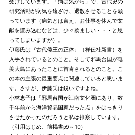
受けしています。「病は気から」で、古代史の
研究活動が病気を遠ざけ、退散させることを願
っています（病気とは言え、お仕事を休んで文
献を読み込むなどは、少々羨ましい・・・と思
ってしまいますが）。
伊藤氏は『古代倭王の正体』（祥伝社新書）を
入手されているとのこと。そして邪馬台国が奄
美大島にあったことに首肯されるとのこと。こ
の本の主張の最重要点に関連していると思いま
す。さすが、伊藤氏は鋭いですよね。
小林恵子は「邪馬台国が江南文化圏にあり、数
千年前から海洋貿易国家だった点」をはっきり
させたかったのだろうと私は推察しています。
（引用はじめ、前掲書p9～10）