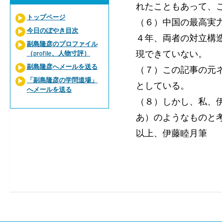
れたこともあって、
トップページ
（６）中国の最高実
今日のぼやき目次
４年、両者の対立構
副島隆彦のプロファイル
現できていない。
（profile、人物寸評）
副島隆彦へメールを送る
（７）この記事の元
「副島隆彦の学問道場」
としている。
へメールを送る
（８）しかし、私、
あ）のようなものと
以上、伊藤睦月筆