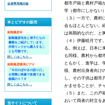
都市戸籍と農村戸籍
会員専用掲示板
学（都市にしかない
（３）一方で、農村
本とビデオの販売
会もほとんどない。
は画期的なのだ、と
副島隆彦本
副島隆彦先生と弟子たちの
（４）伊藤睦月です
書籍をご紹介しています。
外部リンクから購入するこ
る。例えば、日本に
とも可能です。
も同様。農村から都
詳しくはこちら →
ともかく、進学は、
副島隆彦講演ビデオ
様、農村出身者向け
「今日のぼやきの語り口」
を実際に映像で体感できる
し、その子供は都市
秘蔵のＶＴＲ
詳しくはこちら →
かませることが、チ
（５）また、この戸
おいて両者の対立を
当サイトについて