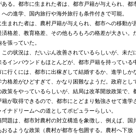
がある。都市に生まれた者は、都市戸籍が与えられ、都
）への進学、国内旅行や海外旅行も条件付きで可能。
に生まれた者は、農村戸籍が与えられ、都市への移動が
経済格差、教育格差、その他もろもろの格差が大きい。
胸を張っていた。
。この状況は、だいぶん改善されているらしいが、未だ
来るインバウンドもほとんどが、都市戸籍を持っている
市に行くには、都市に出稼ぎして結婚するか、進学しか
学力格差がひどすぎて、かなり困難なようだ。政府とし
の政策をやっているらしいが、結局は改革開放政策で、
戸籍が取得できるので、都市にとどまり勉強させて進学
ャイナドリームへの道としてポピュラーらしい。
籍問題は、都市対農村の対立構造を象徴し、例えば、国
あおるような政策（農村が都市を包囲する。農村へ下放