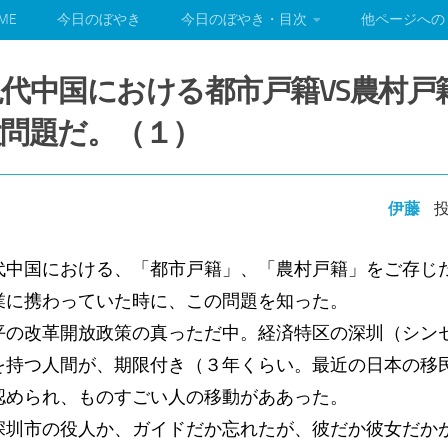
ME
今日のぼやき
今日のぼやき・目次
他ページへの
代中国における都市戸籍VS農村戸
問題だ。（１）
伊藤
投
中国における、「都市戸籍」、「農村戸籍」をご存じ
業に携わっていた時に、この問題を知った。
平の改革開放政策の真っただ中。経済特区の深圳（シン
を持つ人間が、期限付き（３年くらい。最近の日本の移
認められ、ものすごい人の移動がああった。
深圳市の役人か、ガイドだか忘れたが、彼だか彼女だか