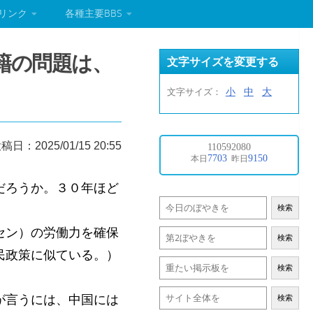
リンク
各種主要BBS
籍の問題は、
文字サイズを変更する
小
中
大
文字サイズ：
稿日：2025/01/15 20:55
だろうか。３０年ほど
検索
セン）の労働力を確保
検索
民政策に似ている。）
検索
が言うには、中国には
検索