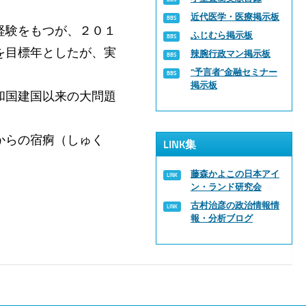
近代医学・医療掲示板
経験をもつが、２０１
ふじむら掲示板
を目標年としたが、実
辣腕行政マン掲示板
“予言者”金融セミナー
掲示板
和国建国以来の大問題
からの宿痾（しゅく
LINK集
藤森かよこの日本アイ
ン・ランド研究会
古村治彦の政治情報情
報・分析ブログ