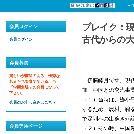
HO
コンテンツへスキップ
ブレイク：現
会員ログイン
古代からの大
会員ログイン
会員募集
貧しいが前途のある、優秀な
伊藤睦月です。現代
若者たちを育てている、当
「学問道場」の会員になって
前、中国との交流事
下さい。
（１）当時は、鄧小
会員のお申し込みはこちら
するため、農村戸籍
で深圳への出稼ぎが
会員専用ページ
（２）その時、中国