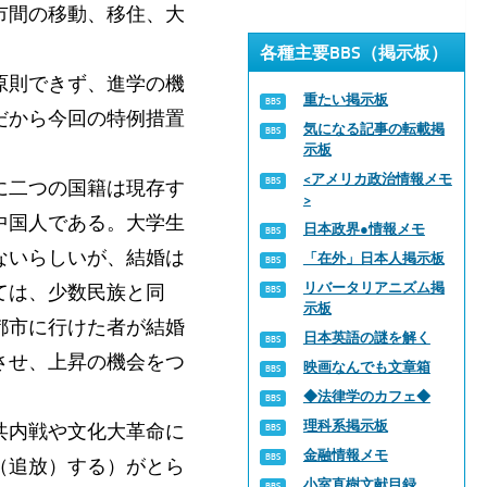
市間の移動、移住、大
各種主要BBS（掲示板）
原則できず、進学の機
重たい掲示板
だから今回の特例措置
気になる記事の転載掲
示板
<アメリカ政治情報メモ
に二つの国籍は現存す
>
中国人である。大学生
日本政界●情報メモ
ないらしいが、結婚は
「在外」日本人掲示板
リバータリアニズム掲
ては、少数民族と同
示板
都市に行けた者が結婚
日本英語の謎を解く
させ、上昇の機会をつ
映画なんでも文章箱
◆法律学のカフェ◆
理科系掲示板
共内戦や文化大革命に
金融情報メモ
（追放）する）がとら
小室直樹文献目録