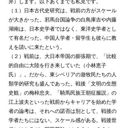
弁）します。以下あくまでも私見です。
（１）日本古代史研究は、戦前の方がスケール
が大きかった。邪馬台国論争の白鳥庫吉や内藤
湖南は、日本史学者ではなく、東洋史学者とし
て有名だった。中国人学者・留学生も彼らに教
えを請いに来たという。
（２）戦前は、大日本帝国の膨張期で、「比較
的自由に大陸を行き来していた（小林恵子
氏）」。だから、東シベリアの遊牧民たちの人
類学的研究も盛んであった。戦後「文明の生態
史観」の梅棹忠夫、「騎馬民族王朝征服説」の
江上波夫といった戦前からキャリアを始めた学
者の論考は、それへの諾否は別として、戦後の
学者たちにはない、スケール感がある。戦後世