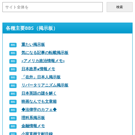
検索
各種主要BBS（掲示板）
重たい掲示板
気になる記事の転載掲示板
<アメリカ政治情報メモ>
日本政界●情報メモ
「在外」日本人掲示板
リバータリアニズム掲示板
日本英語の謎を解く
映画なんでも文章箱
◆法律学のカフェ◆
理科系掲示板
金融情報メモ
小室直樹文献目録