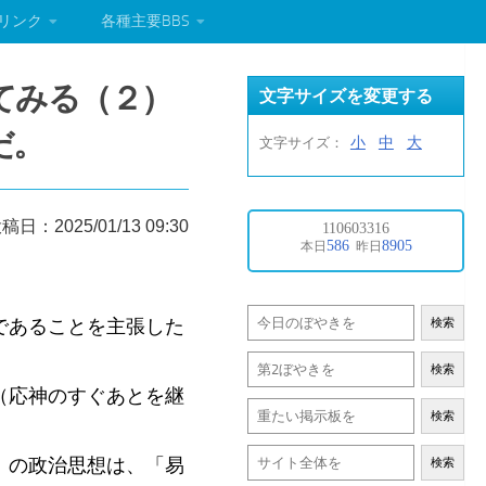
リンク
各種主要BBS
てみる（２）
文字サイズを変更する
だ。
小
中
大
文字サイズ：
稿日：2025/01/13 09:30
であることを主張した
検索
検索
（応神のすぐあとを継
検索
）
）の政治思想は、「易
検索