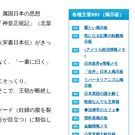
。属国日本の思想
各種主要BBS（掲示板）
「神皇正統記」（北畠
重たい掲示板
気になる記事の転載掲
（宋書日本伝）がきっ
示板
<アメリカ政治情報メモ
>
なく、「一書に曰く」
日本政界●情報メモ
「在外」日本人掲示板
リバータリアニズム掲
にそっくり。
示板
そこで、王朝が断絶し
日本英語の謎を解く
映画なんでも文章箱
ソード（妊婦の腹を裂
◆法律学のカフェ◆
理科系掲示板
行が目立つ）に類似し
金融情報メモ
小室直樹文献目録