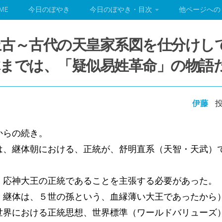
ME
今日のぼやき
今日のぼやき・目次
他ページへの
古～古代の天皇家系図を仕分けし
までは、「疑似易姓革命」の物語
伊藤
投
からの続き。
は、継体朝における、正統が、舒明直系（天智・天武）
、応神大王の正統であることを主張する必要があった。
、継体は、５世の孫という、血縁薄い大王であったから
世界における正統思想、世界標準（ワールドバリューズ