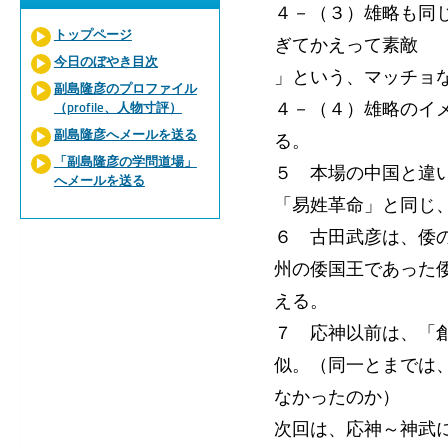
４－（３）雄略も同
トップページ
ぎてかえって素敵
今日のぼやき目次
」という、マッチョ
副島隆彦のプロファイル
４－（４）雄略のイ
（profile、人物寸評）
副島隆彦へメールを送る
る。
「副島隆彦の学問道場」
５ 本場の中国と違
へメールを送る
「易姓革命」と同じ
６ 古田武彦は、倭
州の倭国王であった
える。
７ 応神以前は、「
似。（同一とまでは
なかったのか）
次回は、応神～神武