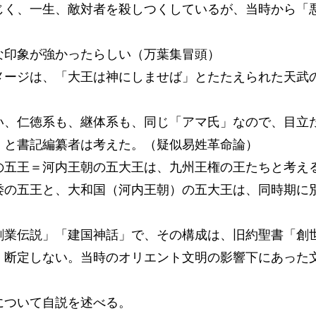
じく、一生、敵対者を殺しつくしているが、当時から「
な印象が強かったらしい（万葉集冒頭）
メージは、「大王は神にしませば」とたたえられた天武
い、仁徳系も、継体系も、同じ「アマ氏」なので、目立
、と書記編纂者は考えた。（疑似易姓革命論）
の五王＝河内王朝の五大王は、九州王権の王たちと考え
倭の五王と、大和国（河内王朝）の五大王は、同時期に
創業伝説」「建国神話」で、その構成は、旧約聖書「創
、断定しない。当時のオリエント文明の影響下にあった
について自説を述べる。