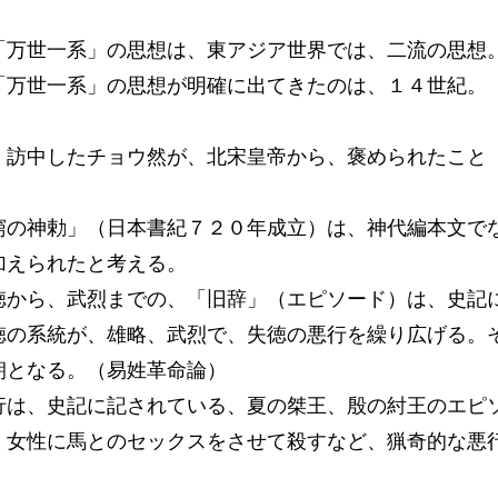
「万世一系」の思想は、東アジア世界では、二流の思想
「万世一系」の思想が明確に出てきたのは、１４世紀。
、訪中したチョウ然が、北宋皇帝から、褒められたこと
窮の神勅」（日本書紀７２０年成立）は、神代編本文で
加えられたと考える。
徳から、武烈までの、「旧辞」（エピソード）は、史記
徳の系統が、雄略、武烈で、失徳の悪行を繰り広げる。
朝となる。（易姓革命論）
行は、史記に記されている、夏の桀王、殷の紂王のエピ
、女性に馬とのセックスをさせて殺すなど、猟奇的な悪