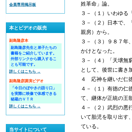
姓革命」論。
会員専用掲示板
３－（１）いわゆる
３－（２）日本で、
本とビデオの販売
親房）から。
３－（３）９８７年
副島隆彦本
副島隆彦先生と弟子たちの
かけとなった。
書籍をご紹介しています。
外部リンクから購入するこ
３－（４）「天壌無
とも可能です。
として、後世に書き
詳しくはこちら →
４ 応神を継いだ仁
副島隆彦講演ビデオ
４－（１）有徳の仁
「今日のぼやきの語り口」
を実際に映像で体感できる
て、継体が正統の王
秘蔵のＶＴＲ
詳しくはこちら →
４－（２）武烈の悪
いて胎児を取り出す
ている。
当サイトについて