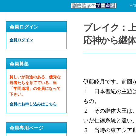
HO
コンテンツへスキップ
ブレイク：上
会員ログイン
応神から継体
会員ログイン
会員募集
貧しいが前途のある、優秀な
伊藤睦月です。前回
若者たちを育てている、当
「学問道場」の会員になって
１ 日本書紀の主題
下さい。
もの。
会員のお申し込みはこちら
２ その継体大王は
いだ仁徳系統と違い
会員専用ページ
３ 当時の東アジア