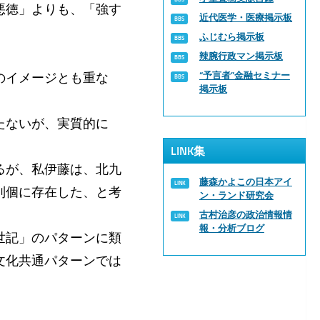
悪徳」よりも、「強す
近代医学・医療掲示板
ふじむら掲示板
辣腕行政マン掲示板
のイメージとも重な
“予言者”金融セミナー
掲示板
たないが、実質的に
LINK集
るが、私伊藤は、北九
藤森かよこの日本アイ
別個に存在した、と考
ン・ランド研究会
古村治彦の政治情報情
報・分析ブログ
世記」のパターンに類
文化共通パターンでは