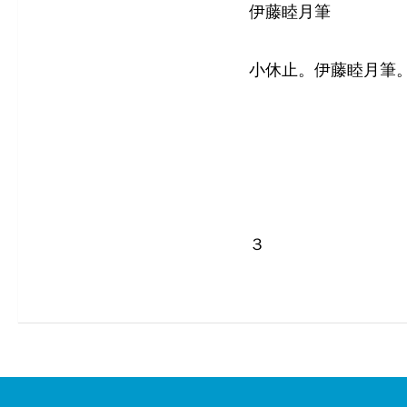
伊藤睦月筆
小休止。伊藤睦月筆
３