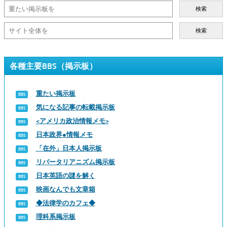
検索
検索
各種主要BBS（掲示板）
重たい掲示板
気になる記事の転載掲示板
<アメリカ政治情報メモ>
日本政界●情報メモ
「在外」日本人掲示板
リバータリアニズム掲示板
日本英語の謎を解く
映画なんでも文章箱
◆法律学のカフェ◆
理科系掲示板