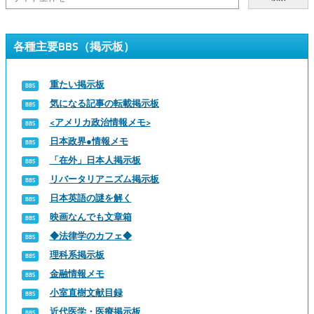
各種主要BBS（掲示板）
重たい掲示板
気になる記事の転載掲示板
<アメリカ政治情報メモ>
日本政界●情報メモ
「在外」日本人掲示板
リバータリアニズム掲示板
日本英語の謎を解く
映画なんでも文章箱
◆法律学のカフェ◆
理科系掲示板
金融情報メモ
小室直樹文献目録
近代医学・医療掲示板