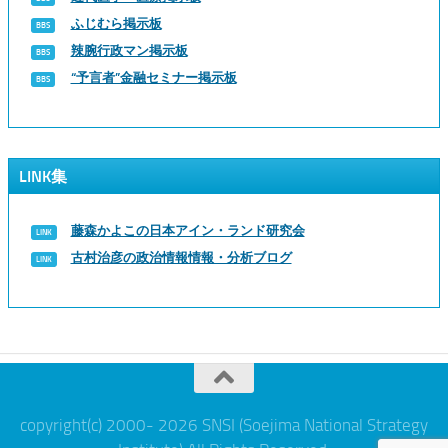
ふじむら掲示板
辣腕行政マン掲示板
“予言者”金融セミナー掲示板
LINK集
藤森かよこの日本アイン・ランド研究会
古村治彦の政治情報情報・分析ブログ
copyright(c) 2000- 2026 SNSI (Soejima National Strategy