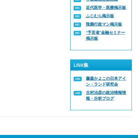
近代医学・医療掲示板
ふじむら掲示板
辣腕行政マン掲示板
“予言者”金融セミナー
掲示板
LINK集
藤森かよこの日本アイ
ン・ランド研究会
古村治彦の政治情報情
報・分析ブログ