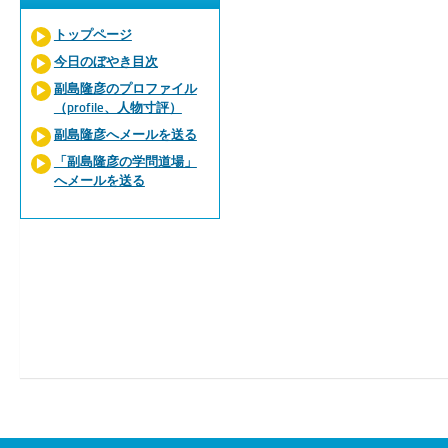
トップページ
今日のぼやき目次
副島隆彦のプロファイル
（profile、人物寸評）
副島隆彦へメールを送る
「副島隆彦の学問道場」
へメールを送る