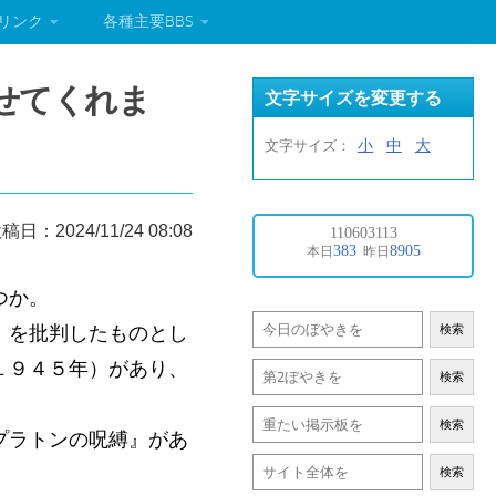
リンク
各種主要BBS
せてくれま
文字サイズを変更する
小
中
大
文字サイズ：
稿日：2024/11/24 08:08
つか。
）を批判したものとし
検索
１９４５年）があり、
検索
検索
プラトンの呪縛』があ
検索