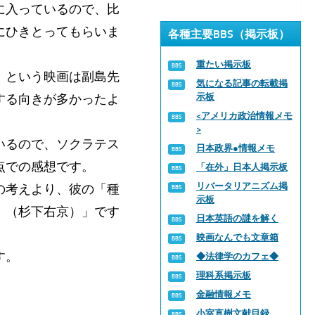
に入っているので、比
にひきとってもらいま
各種主要BBS（掲示板）
重たい掲示板
」という映画は副島先
気になる記事の転載掲
する向きが多かったよ
示板
<アメリカ政治情報メモ
>
いるので、ソクラテス
日本政界●情報メモ
点での感想です。
「在外」日本人掲示板
リバータリアニズム掲
の考えより、彼の「種
示板
。（杉下右京）」です
日本英語の謎を解く
映画なんでも文章箱
す。
◆法律学のカフェ◆
理科系掲示板
金融情報メモ
小室直樹文献目録