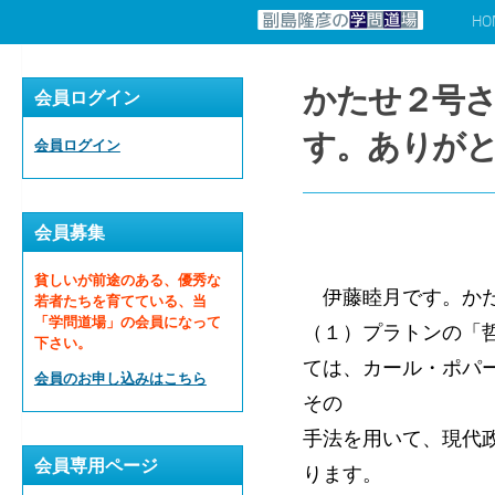
HO
コンテンツへスキップ
かたせ２号
会員ログイン
す。ありが
会員ログイン
会員募集
貧しいが前途のある、優秀な
伊藤睦月です。かた
若者たちを育てている、当
「学問道場」の会員になって
（１）プラトンの「
下さい。
ては、カール・ポパ
会員のお申し込みはこちら
その
手法を用いて、現代
会員専用ページ
ります。