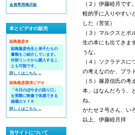
（２）伊藤睦月です
会員専用掲示板
較的手に入りやすい
した（苦笑）
本とビデオの販売
（３）マルクスとポ
生の本にも出てきま
副島隆彦本
副島隆彦先生と弟子たちの
うな。
書籍をご紹介しています。
外部リンクから購入するこ
（４）ソクラテスに
とも可能です。
の考えなのか、プラ
詳しくはこちら →
（５）篠原信氏の考
副島隆彦講演ビデオ
本」はなんだろう、
「今日のぼやきの語り口」
を実際に映像で体感できる
ね。
秘蔵のＶＴＲ
詳しくはこちら →
かたせ２号さん、い
以上、伊藤睦月拝
当サイトについて