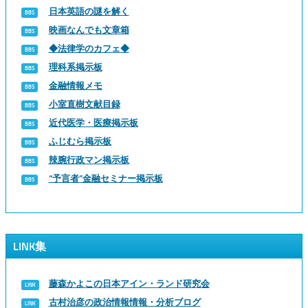
日本英語の謎を解く
映画なんでも文章箱
◆法律学のカフェ◆
理科系掲示板
金融情報メモ
小室直樹文献目録
近代医学・医療掲示板
ふじむら掲示板
辣腕行政マン掲示板
“予言者”金融セミナー掲示板
LINK集
藤森かよこの日本アイン・ランド研究会
古村治彦の政治情報情報・分析ブログ