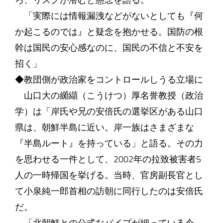
ろ、リスクが潜むと懸念を語る。
「実際には情報漏洩などがないとしても『何
か起こるのでは』と疑念を抱かせる。国防の根
幹は国民の安心感なのに、国民の不信と不安を
招く」
◆教団側が政治家をコントロールしうる立場に
山口大の纐纈（こうけつ）厚名誉教授（政治
学）は「岸氏や兄の安倍氏の選挙区がある山口
県は、朝鮮半島に近い。岸一族はさまざまな
『半島ルート』を持っている」と語る。その力
を思わせる一件として、2002年の拉致被害者5
人の一時帰国を挙げる。当時、官房副長官とし
て小泉純一郎首相の訪朝に同行したのは安倍氏
だ。