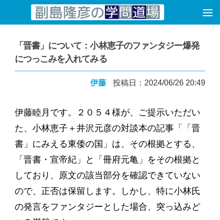
コンテンツへスキップ
「晋書」について：小林恵子のファンタジー爆発
につっこみを入れてみる
伊藤
投稿日：2024/06/26 20:49
伊藤睦月です。２０５４様が、ご提示いただい
た、小林恵子＋井沢元彦の対談本の記事「「晋
書」にみえる東倭の国」は、その根拠とする、
「晋書・宣帝紀」と「冊府元亀」をその根拠と
しており、原文の該当部分を確認できていない
ので、正否は保留します。しかし、特に小林氏
の発言をファンタジーとした場合、突っ込みど