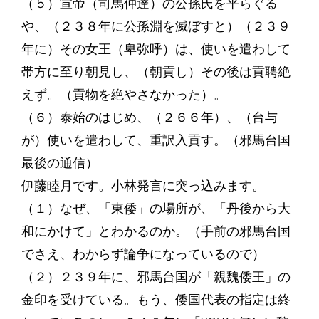
（５）宣帝（司馬仲達）の公孫氏を平らぐる
や、（２３８年に公孫淵を滅ぼすと）（２３９
年に）その女王（卑弥呼）は、使いを遣わして
帯方に至り朝見し、（朝貢し）その後は貢聘絶
えず。（貢物を絶やさなかった）。
（６）泰始のはじめ、（２６６年）、（台与
が）使いを遣わして、重訳入貢す。（邪馬台国
最後の通信）
伊藤睦月です。小林発言に突っ込みます。
（１）なぜ、「東倭」の場所が、「丹後から大
和にかけて」とわかるのか。（手前の邪馬台国
でさえ、わからず論争になっているので）
（２）２３９年に、邪馬台国が「親魏倭王」の
金印を受けている。もう、倭国代表の指定は終