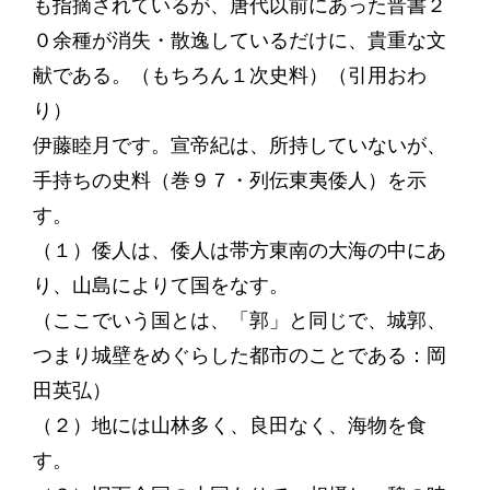
も指摘されているが、唐代以前にあった晋書２
０余種が消失・散逸しているだけに、貴重な文
献である。（もちろん１次史料）（引用おわ
り）
伊藤睦月です。宣帝紀は、所持していないが、
手持ちの史料（巻９７・列伝東夷倭人）を示
す。
（１）倭人は、倭人は帯方東南の大海の中にあ
り、山島によりて国をなす。
（ここでいう国とは、「郭」と同じで、城郭、
つまり城壁をめぐらした都市のことである：岡
田英弘）
（２）地には山林多く、良田なく、海物を食
す。