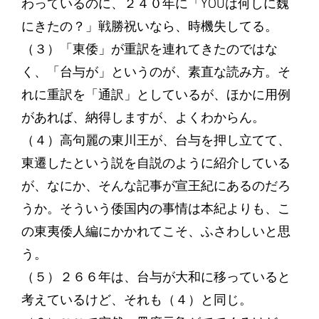
わっているのに、２４０年に「YOUは何しに魏
にきたの？」戦勝祝いなら、時機失してる。
（３）「東倭」が重訳を連れてきたのではな
く、「台与が」というのが、素直な読み方。そ
れに重訳を「通訳」としているが、ほかに用例
があれば、納得しますが、よくわからん。
（４）高句麗の東川王が、台与を押し立てて、
東遷したという説を自説のように紹介している
が、なにか、そんな記事が宣王紀にあるのだろ
うか。そういう倭国内の事情は本紀よりも、こ
の東夷倭人編にかかれてこそ、ふさわしいと思
う。
（５）２６６年は、台与が大和に移っていると
考えているけど、それも（４）と同じ。