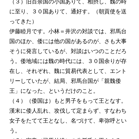
（３）旧百余国の小国ありて、相摂し、魏の時
に至り、３０国ありて、通好す。（朝貢使を送
ってきた）
伊藤睦月です。小林＝井沢の対談では、邪馬台
国のほか、倭には他の国があるのが、さも大事
そうに発言しているが、対談はいつのことだろ
う。倭地域には魏の時代には、３０国余りが存
在し、それぞれ、魏に貿易代表として、エント
リーしていたが、結局、邪馬台国が「親魏倭
王」になった、というだけのこと。
（４）（倭国は）もと男子をもって王となす。
漢末に倭人乱れ、攻伐して定まらず、すなわち
女子をたてて王となし、名づけて、卑弥呼とい
う。