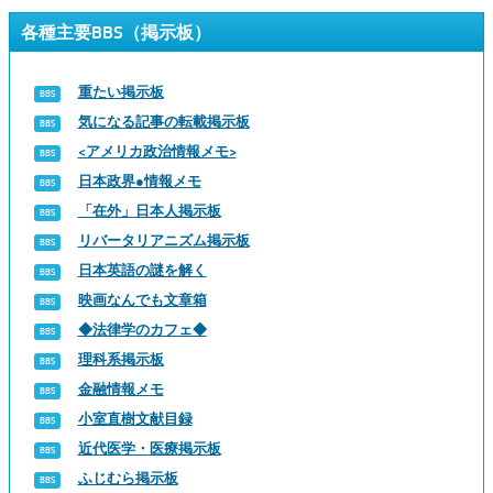
各種主要BBS（掲示板）
重たい掲示板
気になる記事の転載掲示板
<アメリカ政治情報メモ>
日本政界●情報メモ
「在外」日本人掲示板
リバータリアニズム掲示板
日本英語の謎を解く
映画なんでも文章箱
◆法律学のカフェ◆
理科系掲示板
金融情報メモ
小室直樹文献目録
近代医学・医療掲示板
ふじむら掲示板