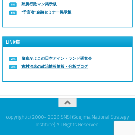
辣腕行政マン掲示板
“予言者”金融セミナー掲示板
LINK集
藤森かよこの日本アイン・ランド研究会
古村治彦の政治情報情報・分析ブログ
copyright(c) 2000- 2026 SNSI (Soejima National Strategy
Institute) All Rights Reserved.