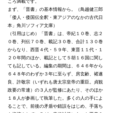
ころ満載です。
まず、「晋書」の基本情報から。（鳥越健三郎
「倭人・倭国伝全釈・東アジアのなかの古代日
本」角川ソフィア文庫）
（引用はじめ）「晋書」は、帝紀１０巻、志２
０巻、列伝７０巻、載記３０巻、合計１３０巻
からなり、西晋４代・５９年、東晋１１代・１
２０年間のほか、載記として５胡１６国に関し
ても記している。編集の期間は、６４６年から
６４８年のわずか３年に至らず、房玄齢、褚遂
良、許敬宗（いずれも唐太宗皇帝の重臣。貞観
政要の常連）の３人が監修にあたり、そのほか
１８人が参画して執筆した。多くの人の手によ
ることで、前後の矛盾や錯誤をはじめ、手落ち