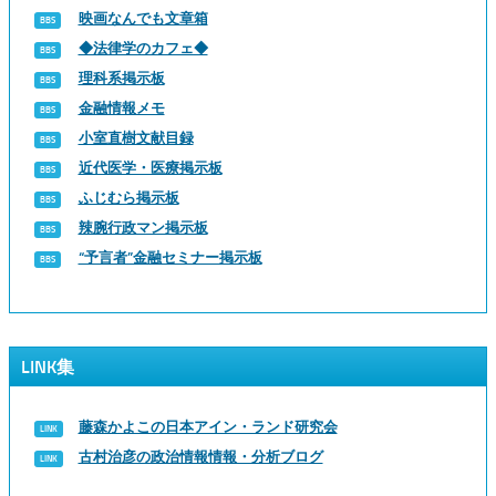
映画なんでも文章箱
◆法律学のカフェ◆
理科系掲示板
金融情報メモ
小室直樹文献目録
近代医学・医療掲示板
ふじむら掲示板
辣腕行政マン掲示板
“予言者”金融セミナー掲示板
LINK集
藤森かよこの日本アイン・ランド研究会
古村治彦の政治情報情報・分析ブログ