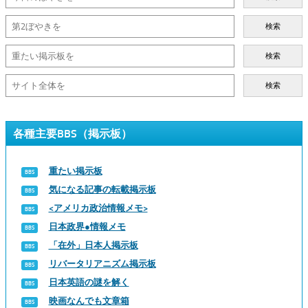
検索
検索
検索
各種主要BBS（掲示板）
重たい掲示板
気になる記事の転載掲示板
<アメリカ政治情報メモ>
日本政界●情報メモ
「在外」日本人掲示板
リバータリアニズム掲示板
日本英語の謎を解く
映画なんでも文章箱