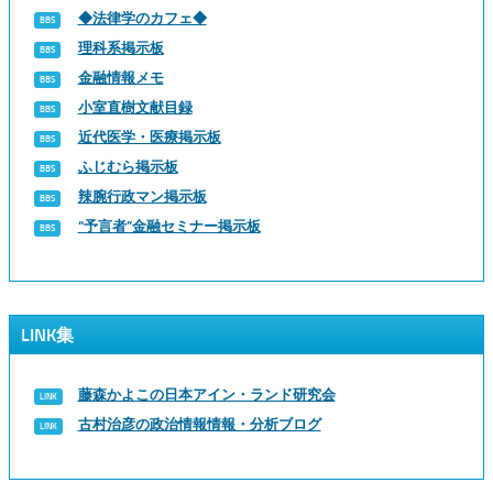
◆法律学のカフェ◆
理科系掲示板
金融情報メモ
小室直樹文献目録
近代医学・医療掲示板
ふじむら掲示板
辣腕行政マン掲示板
“予言者”金融セミナー掲示板
LINK集
藤森かよこの日本アイン・ランド研究会
古村治彦の政治情報情報・分析ブログ