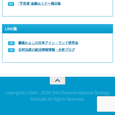
“予言者”金融セミナー掲示板
LINK集
藤森かよこの日本アイン・ランド研究会
古村治彦の政治情報情報・分析ブログ
copyright(c) 2000- 2026 SNSI (Soejima National Strategy
Institute) All Rights Reserved.