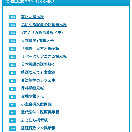
各種主要BBS（掲示板）
重たい掲示板
気になる記事の転載掲示板
<アメリカ政治情報メモ>
日本政界●情報メモ
「在外」日本人掲示板
リバータリアニズム掲示板
日本英語の謎を解く
映画なんでも文章箱
◆法律学のカフェ◆
理科系掲示板
金融情報メモ
小室直樹文献目録
近代医学・医療掲示板
ふじむら掲示板
辣腕行政マン掲示板