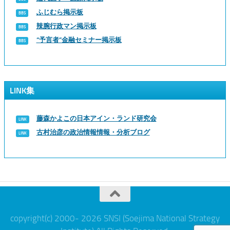
ふじむら掲示板
辣腕行政マン掲示板
“予言者”金融セミナー掲示板
LINK集
藤森かよこの日本アイン・ランド研究会
古村治彦の政治情報情報・分析ブログ
copyright(c) 2000- 2026 SNSI (Soejima National Strategy