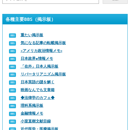
各種主要BBS（掲示板）
重たい掲示板
気になる記事の転載掲示板
<アメリカ政治情報メモ>
日本政界●情報メモ
「在外」日本人掲示板
リバータリアニズム掲示板
日本英語の謎を解く
映画なんでも文章箱
◆法律学のカフェ◆
理科系掲示板
金融情報メモ
小室直樹文献目録
近代医学・医療掲示板